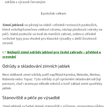
odrůda s výrazně červenými
plody a sladkou, šťavnatou
dužninou. V zahradě plní roli
3
položek celkem
O
atraktivního stromu pro
v
podzimní sklizeň a krátkodobé
l
zimní skladování, kdy poskytuje
Zimní jabloně
se pěstují na slabě i středně rostoucích podnožích,
á
jablka určená především k
které ovlivňují konečnou velikost stromu, nástup plodnosti i nároky na
d
přímé konzumaci. Díky
péči. Slabé podnože se hodí do menších zahrad, zatímco středně
a
kompaktnějšímu růstu se dobře
vzrůstné typy jsou vhodné pro klasické výsadby s delší životností
c
uplatní i v menších zahradách.
stromů.
í
p
👉
Nejlepší zimní odrůdy jabloní pro české zahrady – přehled a
r
srovnání
v
k
Odrůdy a skladování zimních jablek
y
v
Mezi oblíbené zimní odrůdy patří například Karmína, Melodie, Merkur,
ý
Rubinola nebo Topaz. Tyto odrůdy si při správném skladování udržují
p
pevnost, chuť i aroma po několik měsíců a tvoří základ zimní spotřeby
i
jablek.
s
u
Stanoviště a péče po výsadbě
Zimní jabloně vyžadují slunné stanoviště s výživnou, propustnou půdou.