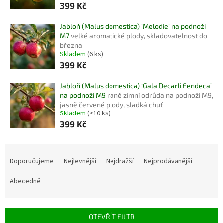
399 Kč
Jabloň (Malus domestica) ‘Melodie’ na podnoži
M7
velké aromatické plody, skladovatelnost do
března
Skladem
(6 ks)
399 Kč
Jabloň (Malus domestica) ‘Gala Decarli Fendeca’
na podnoži M9
raně zimní odrůda na podnoži M9,
jasně červené plody, sladká chuť
Skladem
(>10 ks)
399 Kč
Ř
a
Doporučujeme
Nejlevnější
Nejdražší
Nejprodávanější
z
e
Abecedně
n
í
p
OTEVŘÍT FILTR