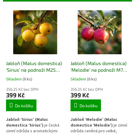
r
o
V
d
ý
u
p
k
i
t
s
ů
p
r
o
d
Jabloň (Malus domestica)
Jabloň (Malus domestica)
u
‘Sirius’ na podnoži M25
‘Melodie’ na podnoži M7
k
zimní jabloň na podnoži
velké aromatické plody,
Skladem
(6 ks)
Skladem
(6 ks)
t
M25 – žluté plody, odolná
skladovatelnost do března
ů
odrůda, skladovatelnost
356,25 Kč bez DPH
356,25 Kč bez DPH
399 Kč
399 Kč
do ledna
Do košíku
Do košíku
Jabloň ‘Sirius’ (Malus
Jabloň ‘Melodie’ (Malus
domestica ‘Sirius’)
je česká
domestica ‘Melodie’)
je zimní
zimní odrůda s aromatickými
odrůda ceněná pro velké,