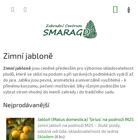
Přejít
NÁKUP
na
obsah
KOŠÍK
Zimní jabloně
Zimní jabloně
jsou ceněné především pro výbornou skladovatelnost
plodů, které se sklízí na podzim a při správných podmínkách vydrží až
do jara. Jablka jsou pevná, aromatická a univerzálně využitelná – k
přímému konzumu, pečení i moštování. Díky různým podnožím lze
vybrat strom vhodný do menší zahrady i do tradičního sadu.
Nejprodávanější
Jabloň (Malus domestica) ‘Sirius’ na podnoži M25
zimní jabloň na podnoži M25 – žluté plody,
odolná odrůda, skladovatelnost do ledna
Skladem
(6 ks)