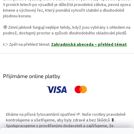
V prvních letech po výsadbě je důležitá pravidelná zálivka, pevná opora
kmene a výchovný řez, který pomáhá vytvořit stabilní a dlouhodobě
plodnou korunu.
🧭 Zimní jabloně fungují nejlépe tehdy, když jsou vybírány s ohledem na
podnož, dostupný prostor a způsob dlouhodobého skladování plodů.
👉 Zpět na přehled témat:
Zahradnická abeceda – přehled témat
Z
á
p
a
Přijímáme online platby
t
í
Dbáme na přísná fytosanitární opatření 🌱. Naše rostliny pravidelně
kontrolujeme a ošetřujeme, aby byly zdravé a bez škůdců 🐛.
Spolupracujeme s prověřenými dodavateli a zajišťujeme, že
všechny produkty splňují vysoké standardy kvality.