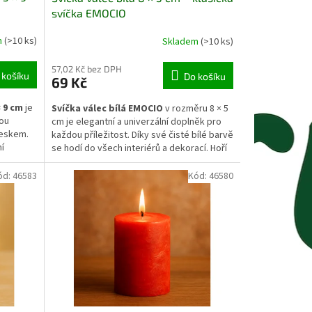
svíčka EMOCIO
m
(>10 ks)
Skladem
(>10 ks)
57,02 Kč bez DPH
 košíku
Do košíku
69 Kč
× 9 cm
je
Svíčka válec bílá EMOCIO
v rozměru 8 × 5
rou
cm je elegantní a univerzální doplněk pro
leskem.
každou příležitost. Díky své čisté bílé barvě
í
se hodí do všech interiérů a dekorací. Hoří
.
pomalu a rovnoměrně, přináší klidnou
atmosféru a jemné světlo. Ideální volba pro
ód:
46583
Kód:
46580
centně.
svícny, svatební výzdobu i každodenní
á i
použití.