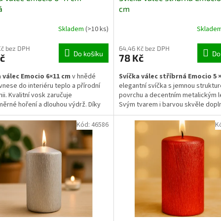
á
cm
Skladem
(>10 ks)
Sklade
Kč bez DPH
64,46 Kč bez DPH
Do košíku
Do
č
78 Kč
a válec Emocio 6×11 cm
v hnědé
Svíčka válec stříbrná Emocio 5 
vnese do interiéru teplo a přírodní
elegantní svíčka s jemnou struktu
ii. Kvalitní vosk zaručuje
povrchu a decentním metalickým 
ěrné hoření a dlouhou výdrž. Díky
Svým tvarem i barvou skvěle dopln
válcovému tvaru se hodí pro použití
moderní i tradiční vánoční výzdobu
cnech, lucernách i na dekorativních
Stříbrný odstín vytváří slavnostní
Kód:
46586
K
ech. Vynikne při podzimních i
atmosféru, ale působí zároveň de
h aranžmá a doplní přirozený styl
Ideální pro svícny, sváteční aranžm
a.
samostatné dekorace.