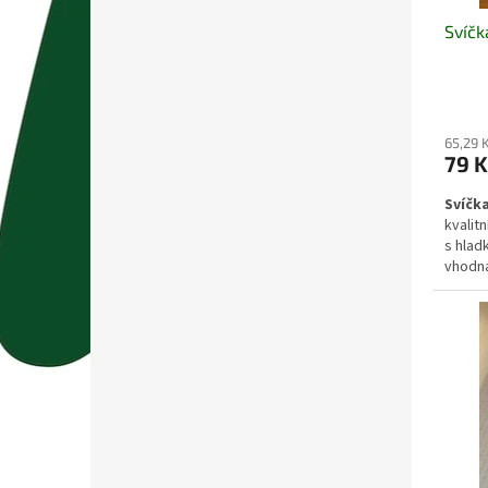
Svíčk
65,29 
79 K
Svíčka
kvalit
s hlad
vhodná
stůl č
kouře 
a snad
nebo p