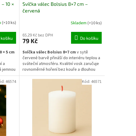
 – 10 ×
Svíčka válec Bolsius 8×7 cm –
červená
m
(>10 ks)
Skladem
(>10 ks)
65,29 Kč bez DPH
 košíku
Do košíku
79 Kč
0 × 5 cm
Svíčka válec Bolsius 8×7 cm
v sytě
červené barvě přináší do interiéru teplou a
í a
sváteční atmosféru. Kvalitní vosk zaručuje
á jemnou
rovnoměrné hoření bez kouře a dlouhou
přirozený
výdrž. Díky svému klasickému tvaru se hodí
o
do svícnů, adventních aranžmá i
ód:
46574
Kód:
46571
í do
samostatně na stůl. Výrazná barva dodá
atně jako
energii a oživí každou vánoční či zimní
.
dekoraci.