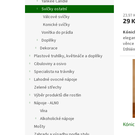
Yankee Candle
Svíčky ostatní
23,97 
Válcové svíčky
29 
Konické svíčky
Kónick
Vonítka do prádla
elegan
Doplňky
věnce 
Dekorace
štíhlé
působí
Plastové truhlíky, květináče a doplňky
pro ko
Cibuloviny a osivo
kovový
Specialista na trávníky
a vytv
během 
Lahodné ovocné nápoje
Zelené střechy
Výběr produktů dle rostlin
Nápoje - ALN0
Vína
Alkoholické nápoje
Kónic
Mošty
Zahrady a výsadby podle stylu