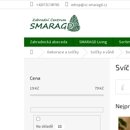
Přejít
+420731749765
eshop@zc-smaragd.cz
na
obsah
Zahradnická abeceda
SMARAGD Living
Sortim
Domů
Dekorace a svíčky
Svíčky a vůně
Sv
P
Svíč
o
s
Cena
t
r
19
Kč
79
Kč
a
n
Nejpr
n
í
p
a
Na skladě
21