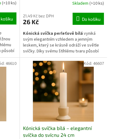
m
(>10 ks)
Skladem
(>10 ks)
21,49 Kč bez DPH
 košíku
Do košíku
26 Kč
e
Kónická svíčka perleťově bílá
vyniká
běžnou
svým elegantním vzhledem a jemným
íhlému
leskem, který se krásně odráží ve světle
u působí
svíčky. Díky svému štíhlému tvaru působí
lasických
decentně a ladí s moderní i tradiční
ým
výzdobou. Vhodná do svícnů nebo
ód:
46610
Kód:
46607
 hoření.
svatebních, adventních i slavnostních
aranžmá. Dokonale doplní stůl i interiér s
á.
jemným světelným akcentem.
Kónická svíčka bílá – elegantní
svíčka do svícnu 24 cm