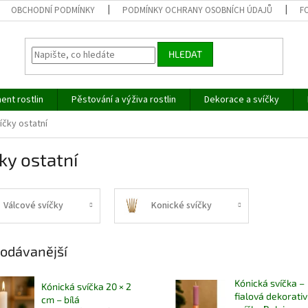
OBCHODNÍ PODMÍNKY
PODMÍNKY OCHRANY OSOBNÍCH ÚDAJŮ
F
HLEDAT
ent rostlin
Pěstování a výživa rostlin
Dekorace a svíčky
íčky ostatní
ky ostatní
Válcové svíčky
Konické svíčky
odávanější
Kónická svíčka –
Kónická svíčka 20 × 2
fialová dekorativ
cm – bílá