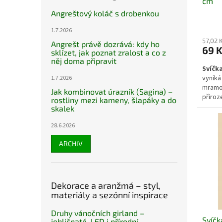
cm
Angreštový koláč s drobenkou
1.7.2026
57,02 
Angrešt právě dozrává: kdy ho
69 
sklízet, jak poznat zralost a co z
něj doma připravit
Svíčka
vyniká
1.7.2026
mramo
Jak kombinovat úrazník (Sagina) –
přiroz
rostliny mezi kameny, šlapáky a do
hodí d
skalek
Po zap
vytvář
28.6.2026
zimní 
ARCHIV
stolov
Dekorace a aranžmá – styl,
materiály a sezónní inspirace
Druhy vánočních girland –
Svíčk
jehličnaté, LED i přírodní