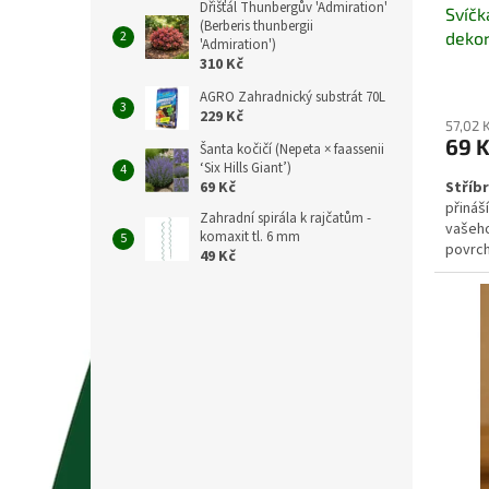
Dřišťál Thunbergův 'Admiration'
Svíčk
(Berberis thunbergii
dekor
'Admiration')
310 Kč
AGRO Zahradnický substrát 70L
229 Kč
57,02 
69 
Šanta kočičí (Nepeta × faassenii
‘Six Hills Giant’)
Stříbr
69 Kč
přináš
Zahradní spirála k rajčatům -
vašeho
komaxit tl. 6 mm
povrch
49 Kč
slavno
celoro
5×10 c
samost
rovnom