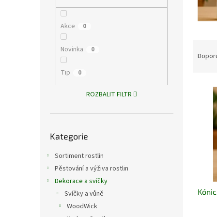
n
e
l
Akce
0
Ř
Novinka
0
a
Dopor
z
Tip
0
e
V
n
ROZBALIT FILTR
ý
í
p
p
i
r
Přeskočit
s
o
Kategorie
kategorie
p
d
r
u
Sortiment rostlin
o
k
Pěstování a výživa rostlin
d
t
Dekorace a svíčky
u
ů
Kónic
k
Svíčky a vůně
t
WoodWick
ů