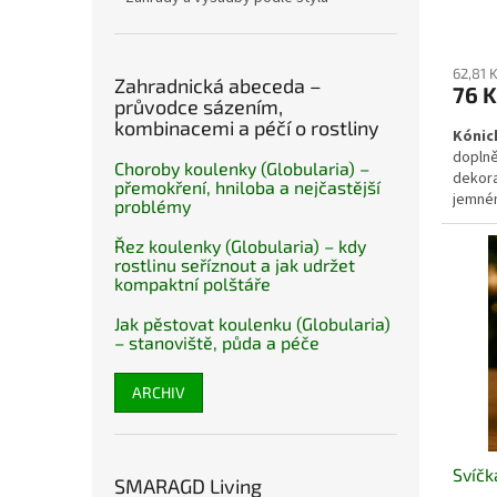
62,81 
Zahradnická abeceda –
76 K
průvodce sázením,
kombinacemi a péčí o rostliny
Kónick
doplně
Choroby koulenky (Globularia) –
dekora
přemokření, hniloba a nejčastější
jemném
problémy
advent
bílá b
Řez koulenky (Globularia) – kdy
snadno
rostlinu seříznout a jak udržet
Vhodná
kompaktní polštáře
příleži
Jak pěstovat koulenku (Globularia)
– stanoviště, půda a péče
ARCHIV
Svíčk
SMARAGD Living