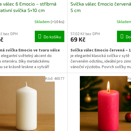
a válec 6 Emocio – stříbrná
Svíčka válec Emocio červená
ativní svíčka 5×10 cm
5 cm
Skladem
(>10 ks)
Sklade
Kč bez DPH
57,02 Kč bez DPH
Do košíku
Do
Kč
69 Kč
ná svíčka Emocio ve tvaru válce
Svíčka válec Emocio červená – 1
í elegantní světelný akcent do
je elegantní klasická svíčka v sytě
 interiéru. Díky metalickému
červeném odstínu, ideální pro zimn
u se krásně leskne a vytváří
vánoční výzdobu. Povrch svíčky m
stní atmosféru. Vhodná pro vánoční i
strukturu, která dodává dekoraci 
ční dekorace. Svíčka o rozměrech
vzhled a příjemně rozptyluje světl
Kód:
46577
K
m je ideální do svícnů, aranžmá i
plamene. Díky svému tvaru se hod
atně na stůl nebo komodu. Hoří
adventních věnců, svícnů i samost
ěrně a bez kouře.
výrazný prvek svátečního aranžmá