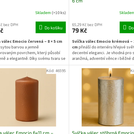
6 cm
Skladem
(>10 ks)
Sklade
Kč bez DPH
65,29 Kč bez DPH
Do košíku
Do
Kč
79 Kč
 válec Emocio červená – 8 × 5 cm
Svíčka válec Emocio krémová – 1
 sytou barvou a jemně
cm
přináší do interiéru hřejivé svě
rovaným povrchem, který působí
decentní eleganci. Je vhodná pro 
eně a elegantně. Díky svému tvaru se
aranžmá, adventní věnce i běžné 
o svícnů, věnců i menších aranžmá.
během celého roku. Krémová barv
álení vydává příjemné teplé světlo a
jemně a přirozeně, díky čemuž se
Kód:
46595
K
í útulnou atmosféru. Ideální volba pro
kombinuje s dalšími doplňky. Povr
období, adventní čas nebo sváteční
má sametový nádech a při hoření v
ání.
klidnou, rovnoměrnou záři.
a válec Emocio 6×11 cm –
Svíčka válec stříbrná Emocio