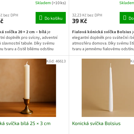
Skladem
(>10 ks)
Sklade
Kč bez DPH
32,23 Kč bez DPH
Do košíku
Do
Kč
39 Kč
á svíčka 20 × 2 cm – bílá
je
Fialová kónická svíčka Bolsius
j
tní doplněk pro svícny, adventní
elegantní doplněk pro sváteční i 
i slavnostní tabule. Díky svému
atmosféru domova. Díky svému št
mu tvaru a čistě bílému odstínu
tvaru a jemnému fialovému odstín
 harmonicky a decentně. Je vhodná
decentně a moderně. Vhodná do k
mbinaci s přírodními materiály i
i kovových svícnů, kde vynikne sv
Kód:
46613
K
mi doplňky. Hoří klidným plamenem
čistým plamenem a dlouhou dobou
áří příjemnou atmosféru v interiéru
Skvěle doplní vánoční stůl, večerní
zimních i svátečních dnů.
posezení nebo romantické aranžm
ká svíčka bílá 25 × 3 cm
Konická svíčka Bolsius