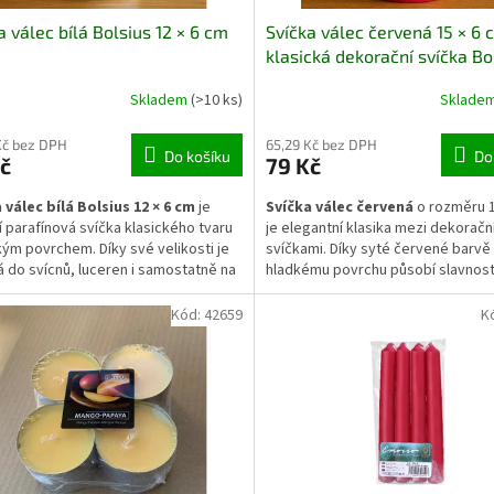
a válec bílá Bolsius 12 × 6 cm
Svíčka válec červená 15 × 6 
klasická dekorační svíčka Bo
Skladem
(>10 ks)
Sklade
Kč bez DPH
65,29 Kč bez DPH
Do košíku
Do
č
79 Kč
 válec bílá Bolsius 12 × 6 cm
je
Svíčka válec červená
o rozměru 1
ní parafínová svíčka klasického tvaru
je elegantní klasika mezi dekoračn
kým povrchem. Díky své velikosti je
svíčkami. Díky syté červené barvě
 do svícnů, luceren i samostatně na
hladkému povrchu působí slavnost
i komodu. Hoří rovnoměrně, bez
útulně zároveň. Hoří čistě, rovnom
a kapání. Bílá barva působí elegantně
bez kouře. Skvěle doplní adventní
Kód:
42659
K
no se kombinuje s dalšími svátečními
i celoroční aranžmá a dodá interiér
řírodními dekoracemi.
příjemnou atmosféru.