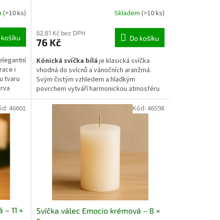
m
(>10 ks)
Skladem
(>10 ks)
62,81 Kč bez DPH
 košíku
Do košíku
76 Kč
elegantní
Kónická svíčka bílá
je klasická svíčka
race i
vhodná do svícnů a vánočních aranžmá.
u tvaru
Svým čistým vzhledem a hladkým
arva
povrchem vytváří harmonickou atmosféru
íky čemuž
při každé příležitosti. Díky pomalému
hoření vydrží dlouho a hoří rovnoměrně.
ód:
46601
Kód:
46598
ntní
Hodí se jak pro sváteční chvíle, tak pro
erní
každodenní zútulnění interiéru.
k.
 – 11 ×
Svíčka válec Emocio krémová – 8 ×