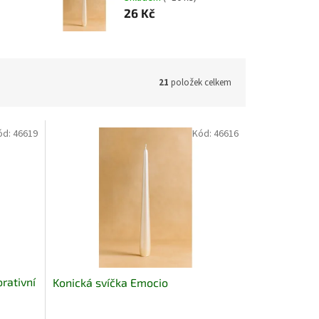
26 Kč
21
položek celkem
ód:
46619
Kód:
46616
orativní
Konická svíčka Emocio