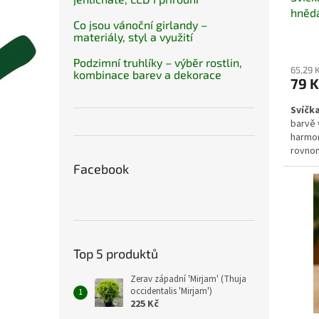
hněd
Co jsou vánoční girlandy –
materiály, styl a využití
Podzimní truhlíky – výběr rostlin,
65,29 
kombinace barev a dekorace
79 K
Svíčk
barvě 
harmon
rovnom
svému 
Facebook
ve sví
podnos
zimníc
domov
Top 5 produktů
Zerav západní 'Mirjam' (Thuja
occidentalis 'Mirjam')
225 Kč