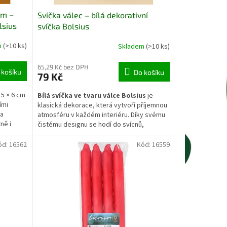
cm –
Svíčka válec – bílá dekorativní
lsius
svíčka Bolsius
m
(>10 ks)
Skladem
(>10 ks)
65,29 Kč bez DPH
 košíku
Do košíku
79 Kč
5 × 6 cm
Bílá svíčka ve tvaru válce Bolsius
je
ími
klasická dekorace, která vytvoří příjemnou
 a
atmosféru v každém interiéru. Díky svému
ně i
čistému designu se hodí do svícnů,
ěrně a
adventních věnců i samostatně na stůl.
, vánoční
Rovnoměrně hoří a díky kvalitnímu vosku
ód:
16562
Kód:
16559
u teplo i
neodkapává. Elegantní doplněk pro zimní
období, romantické večery i každodenní
chvíle klidu.