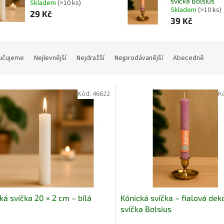
svíčka Bolsius
Skladem
(>10 ks)
Skladem
(>10 ks)
29 Kč
39 Kč
učujeme
Nejlevnější
Nejdražší
Nejprodávanější
Abecedně
Kód:
46622
K
ká svíčka 20 × 2 cm – bílá
Kónická svíčka – fialová dek
svíčka Bolsius