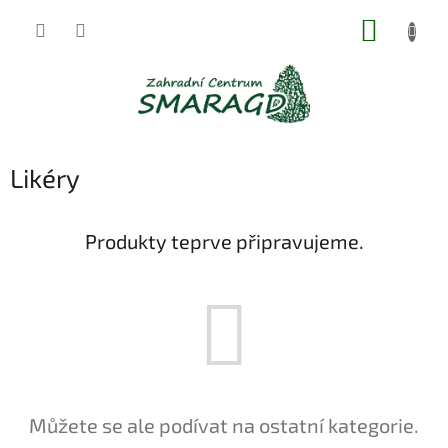
Přejít
NÁKUP
na
obsah
KOŠÍK
Likéry
Produkty teprve připravujeme.
Můžete se ale podívat na ostatní kategorie.