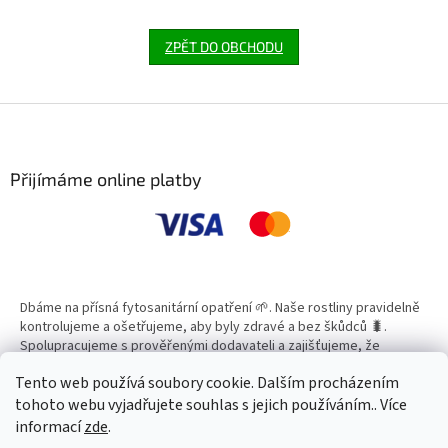
ZPĚT DO OBCHODU
Z
á
p
a
Přijímáme online platby
t
í
Dbáme na přísná fytosanitární opatření 🌱. Naše rostliny pravidelně
kontrolujeme a ošetřujeme, aby byly zdravé a bez škůdců 🐛.
Spolupracujeme s prověřenými dodavateli a zajišťujeme, že
všechny produkty splňují vysoké standardy kvality.
Tento web používá soubory cookie. Dalším procházením
tohoto webu vyjadřujete souhlas s jejich používáním.. Více
informací
zde
.