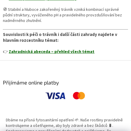
🧭 Stabilní a hluboce zakořeněný trávník vzniká kombinací správné
půdní struktury, vyváženého pH a pravidelného provzdušňování bez
nadměrného zhutnění.
Souvislosti k péči o trávník i další části zahrady najdete v
hlavním rozcestníku témat:
👉
Zahradnická abeceda – přehled všech témat
Z
á
p
a
Přijímáme online platby
t
í
Dbáme na přísná fytosanitární opatření 🌱. Naše rostliny pravidelně
kontrolujeme a ošetřujeme, aby byly zdravé a bez škůdců 🐛.