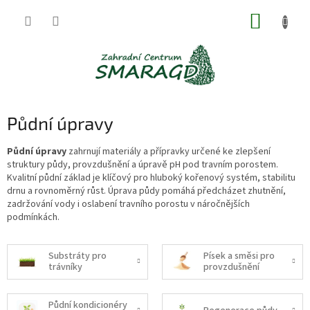
Přejít
NÁKUP
na
obsah
KOŠÍK
Půdní úpravy
Půdní úpravy
zahrnují materiály a přípravky určené ke zlepšení
struktury půdy, provzdušnění a úpravě pH pod travním porostem.
Kvalitní půdní základ je klíčový pro hluboký kořenový systém, stabilitu
drnu a rovnoměrný růst. Úprava půdy pomáhá předcházet zhutnění,
zadržování vody i oslabení travního porostu v náročnějších
podmínkách.
Substráty pro
Písek a směsi pro
trávníky
provzdušnění
Půdní kondicionéry