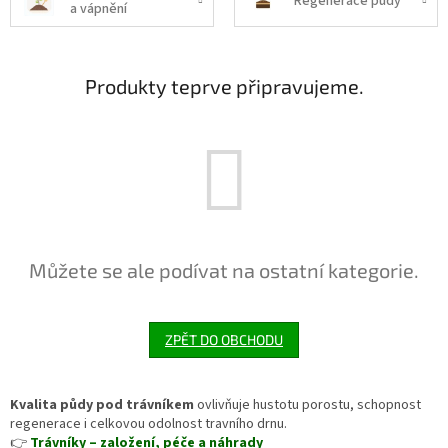
Regenerace půdy
a vápnění
Produkty teprve připravujeme.
Můžete se ale podívat na ostatní kategorie.
ZPĚT DO OBCHODU
Kvalita půdy pod trávníkem
ovlivňuje hustotu porostu, schopnost
regenerace i celkovou odolnost travního drnu.
👉
Trávníky – založení, péče a náhrady