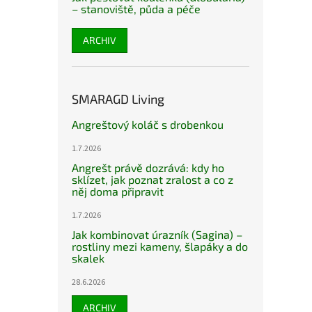
– stanoviště, půda a péče
ARCHIV
SMARAGD Living
Angreštový koláč s drobenkou
1.7.2026
Angrešt právě dozrává: kdy ho
sklízet, jak poznat zralost a co z
něj doma připravit
1.7.2026
Jak kombinovat úrazník (Sagina) –
rostliny mezi kameny, šlapáky a do
skalek
28.6.2026
ARCHIV