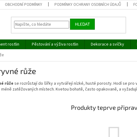
OBCHODNÍ PODMÍNKY
PODMÍNKY OCHRANY OSOBNÍCH ÚDAJŮ
F
HLEDAT
ent rostlin
Pěstování a výživa rostlin
Dekorace a svíčky
že
ryvné růže
né růže
se rozrůstají do šířky a vytvářejí nízké, husté porosty. Hodí se pr
v méně zatěžovaných místech. Kvetou bohatě, často opakovaně, a vyžadují 
Produkty teprve připra