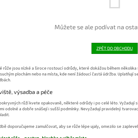
Můžete se ale podívat na osta
ZPĚT DO OBCHODU
 růže jsou nízké a široce rostoucí odrůdy, které dokážou během několika 
suchým plochám nebo na místa, kde není žádoucí častá údržba. Uplatňují se 
dbách.
viště, výsadba a péče
pokryvných růží kvete opakovaně, některé odrůdy i po celé léto. Vyžadují 
mi odolné a dobře snášejí i sušší podmínky. Nevyžadují pravidelný tvarovac
adit.
bě doporučujeme zamulčovat, aby se růže lépe ujaly, omezilo se zaplevele