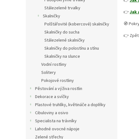
Půdopokryvné trvalky
👉
Jak 
Stálezelené trvalky
👉
Jak 
Skalničky
🧭 Pokry
Polštářovité (kobercové) skalničky
Skalničky do sucha
👉 Zpět
Stálezelené skalničky
Skalničky do polostínu a stínu
Skalničky na slunce
Vodní rostliny
Solitery
Pokojové rostliny
Pěstování a výživa rostlin
Dekorace a svíčky
Plastové truhlíky, květináče a doplňky
Cibuloviny a osivo
Specialista na trávníky
Lahodné ovocné nápoje
Zelené střechy