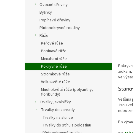
n
Ovocné dřeviny
e
Bylinky
l
Popínavé dřeviny
Půdopokryvné rostliny
Růže
Keřové růže
Popínavé růže
Miniaturní růže
Pokryvné
Pokryvné růže
zídkám, 
Stromkové růže
ve výsa
Velkokvěté růže
Stano
Mnohokvěté růže (polyanthy,
floribundy)
Většina 
Trvalky, skalničky
Jsou vel
Trvalky do zahrady
nebo zml
Trvalky na slunce
Po výsad
Trvalky do stínu a polostínu