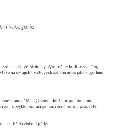
tní kategorie.
sezón zakrýt větší plochy. Výborně se hodí ke svahům,
také na okrajích trvalkových záhonů nebo jako krajní linie
slunné stanoviště a výživnou, dobře propustnou půdu.
í řez – obvykle postačí jednou ročně porost prosvětlit
ní a udržela vlhkost půdy.