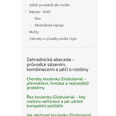
Výběr produktů dle rostlin
Nápoje - ALN0
Vína
Alkoholické nápoje
Mošty
Zahrady a výsadby podle stylu
Zahradnická abeceda –
průvodce sázením,
kombinacemi a péčí o rostliny
Choroby koulenky (Globularia) –
přemokření, hniloba a nejčastější
problémy
Řez koulenky (Globularia) – kdy
rostlinu seříznout a jak udržet
kompaktní polštáře
Jak pěstovat koulenku (Globularia)