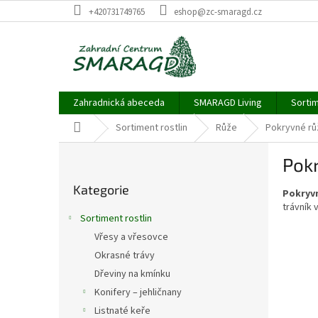
Přejít
+420731749765
eshop@zc-smaragd.cz
na
obsah
Zahradnická abeceda
SMARAGD Living
Sortim
Domů
Sortiment rostlin
Růže
Pokryvné rů
P
Pok
o
Přeskočit
s
Kategorie
kategorie
Pokryv
t
trávník 
r
Sortiment rostlin
a
Vřesy a vřesovce
n
Okrasné trávy
n
í
Dřeviny na kmínku
p
Konifery – jehličnany
a
Listnaté keře