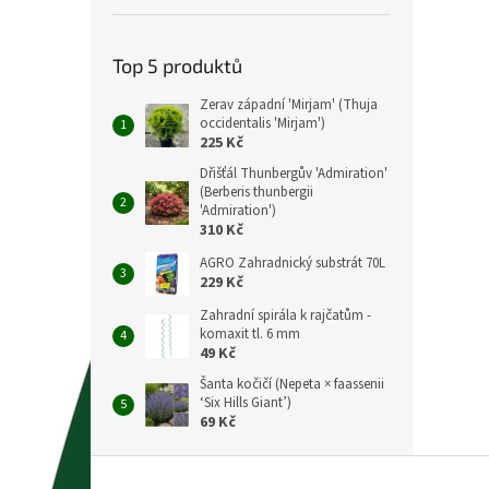
Top 5 produktů
Zerav západní 'Mirjam' (Thuja
occidentalis 'Mirjam')
225 Kč
Dřišťál Thunbergův 'Admiration'
(Berberis thunbergii
'Admiration')
310 Kč
AGRO Zahradnický substrát 70L
229 Kč
Zahradní spirála k rajčatům -
komaxit tl. 6 mm
49 Kč
Šanta kočičí (Nepeta × faassenii
‘Six Hills Giant’)
69 Kč
Z