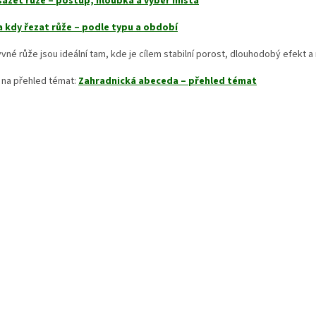
sázet růže – postup, hloubka a výběr místa
a kdy řezat růže – podle typu a období
vné růže jsou ideální tam, kde je cílem stabilní porost, dlouhodobý efekt a
 na přehled témat:
Zahradnická abeceda – přehled témat