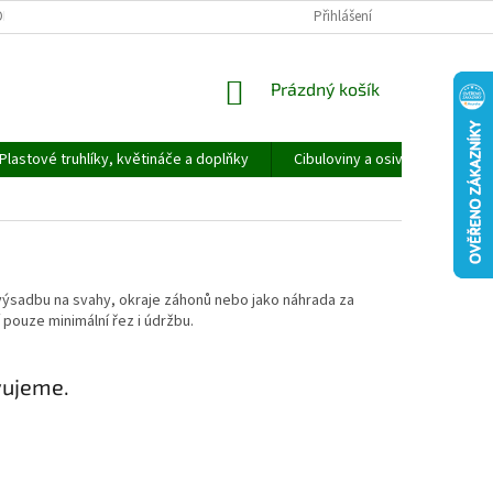
ORMULÁŘ PRO UPLATNĚNÍ REKLAMACE
REKLAMAČNÍ ŘÁD
Přihlášení
NÁKUPNÍ
Prázdný košík
KOŠÍK
Plastové truhlíky, květináče a doplňky
Cibuloviny a osivo
Speci
o výsadbu na svahy, okraje záhonů nebo jako náhrada za
pouze minimální řez i údržbu.
vujeme.