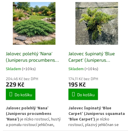
o
V
d
ý
u
p
k
i
t
s
ů
p
r
o
d
Jalovec polehlý 'Nana'
Jalovec šupinatý 'Blue
u
(Juniperus procumbens
Carpet' (Juniperus
k
'Nana')
squamata 'Blue Carpet')
Skladem
(>10 ks)
Skladem
(>10 ks)
t
ů
204,46 Kč bez DPH
174,11 Kč bez DPH
229 Kč
195 Kč
Do košíku
Do košíku
Jalovec polehlý ‘Nana’
Jalovec šupinatý ‘Blue
(Juniperus procumbens
Carpet’ (Juniperus squamata
‘Nana’)
je nízko rostoucí, hustý
‘Blue Carpet’)
je nízko
a pomalu rostoucí jehličnan,
rostoucí, plazivý jehličnan se
který vytváří souvislý
stříbřitě modrým olistěním.