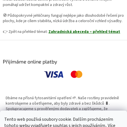
pomáhají udržet kompaktní a zdravý růst.
🧭 Půdopokryvné jehličnany fungují nejlépe jako dlouhodobé řešení pro
plochy, kde je cílem stabilita, nízká údržba a celoroční vzhled výsadby.
👉 Zpět na přehled témat:
Zahradnická abeceda – přehled témat
Z
á
p
a
Přijímáme online platby
t
í
Dbáme na přísná fytosanitární opatření 🌱. Naše rostliny pravidelně
kontrolujeme a ošetřujeme, aby byly zdravé a bez škůdců 🐛.
Spolupracujeme s prověřenými dodavateli a zajišťujeme, že
všechny produkty splňují vysoké standardy kvality.
Tento web používá soubory cookie. Dalším procházením
tohoto webu vyjadřujete souhlas s jejich používáním.. Více