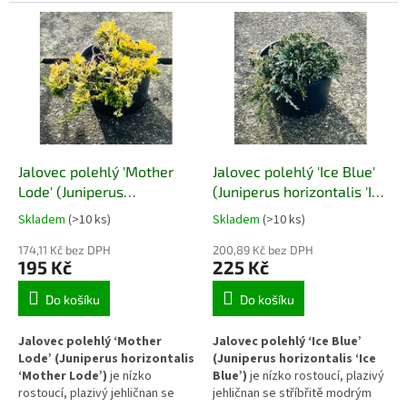
zlatožlutým olistěním. Díky
modrozeleným olistěním.
plazivému až široce
Vytváří hustý půdopokryvný
rozprostřenému růstu vytváří
porost, který je dlouhodobě
stabilní půdopokryvný porost a
stabilní, nenáročný a vhodný pro
výrazný barevný akcent v
suché i slunné části zahrady.
zahradě.
Jalovec polehlý 'Mother
Jalovec polehlý 'Ice Blue'
Lode' (Juniperus
(Juniperus horizontalis 'Ice
horizontalis 'Mother Lode')
Blue')
Skladem
(>10 ks)
Skladem
(>10 ks)
174,11 Kč bez DPH
200,89 Kč bez DPH
195 Kč
225 Kč
Do košíku
Do košíku
Jalovec polehlý ‘Mother
Jalovec polehlý ‘Ice Blue’
Lode’ (Juniperus horizontalis
(Juniperus horizontalis ‘Ice
‘Mother Lode’)
je nízko
Blue’)
je nízko rostoucí, plazivý
rostoucí, plazivý jehličnan se
jehličnan se stříbřitě modrým