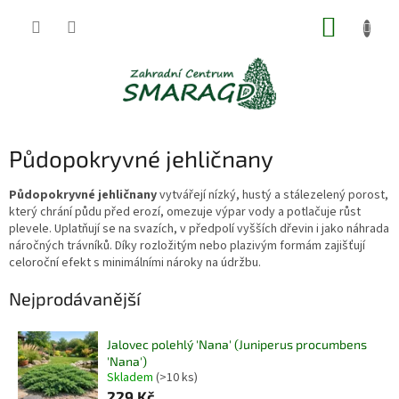
Přejít
NÁKUP
na
obsah
KOŠÍK
Půdopokryvné jehličnany
Půdopokryvné jehličnany
vytvářejí nízký, hustý a stálezelený porost,
který chrání půdu před erozí, omezuje výpar vody a potlačuje růst
plevele. Uplatňují se na svazích, v předpolí vyšších dřevin i jako náhrada
náročných trávníků. Díky rozložitým nebo plazivým formám zajišťují
celoroční efekt s minimálními nároky na údržbu.
Nejprodávanější
Jalovec polehlý 'Nana' (Juniperus procumbens
'Nana')
Skladem
(>10 ks)
229 Kč