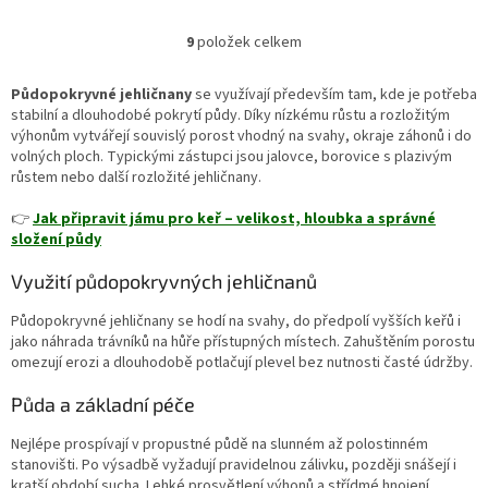
výrazně zlatavým olistěním. Díky
kompaktnímu růstu a vysoké
9
položek celkem
O
odolnosti se uplatňuje jako
v
půdopokryvná dřevina v
l
menších zahradách, skalkách i
Půdopokryvné jehličnany
se využívají především tam, kde je potřeba
á
nádobách, kde vytváří světlý,
stabilní a dlouhodobé pokrytí půdy. Díky nízkému růstu a rozložitým
d
dlouhodobě stabilní prvek.
výhonům vytvářejí souvislý porost vhodný na svahy, okraje záhonů i do
a
volných ploch. Typickými zástupci jsou jalovce, borovice s plazivým
c
růstem nebo další rozložité jehličnany.
í
p
👉
Jak připravit jámu pro keř – velikost, hloubka a správné
r
složení půdy
v
k
Využití půdopokryvných jehličnanů
y
v
Půdopokryvné jehličnany se hodí na svahy, do předpolí vyšších keřů i
ý
jako náhrada trávníků na hůře přístupných místech. Zahuštěním porostu
p
omezují erozi a dlouhodobě potlačují plevel bez nutnosti časté údržby.
i
s
Půda a základní péče
u
Nejlépe prospívají v propustné půdě na slunném až polostinném
stanovišti. Po výsadbě vyžadují pravidelnou zálivku, později snášejí i
kratší období sucha. Lehké prosvětlení výhonů a střídmé hnojení