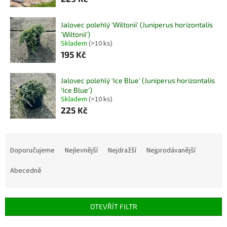
Jalovec polehlý 'Wiltonii' (Juniperus horizontalis
'Wiltonii')
Skladem
(>10 ks)
195 Kč
Jalovec polehlý 'Ice Blue' (Juniperus horizontalis
'Ice Blue')
Skladem
(>10 ks)
225 Kč
Ř
a
Doporučujeme
Nejlevnější
Nejdražší
Nejprodávanější
z
e
Abecedně
n
í
p
OTEVŘÍT FILTR
r