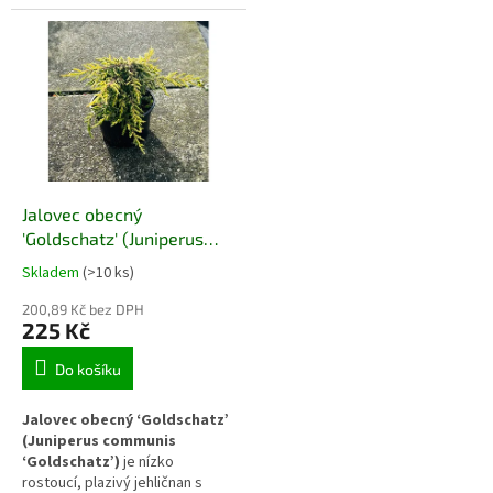
jehličnan se zářivě žlutým
olistěním. Vytváří hustý, souvislý
zbarvením. Vytváří hustý
koberec, který stabilizuje půdu
půdopokryvný koberec, který
a přináší výrazný barevný
rozjasňuje výsadby a zároveň
kontrast do výsadeb, zejména
stabilizuje půdu na suchých a
na suchých a slunných
slunných stanovištích.
stanovištích.
Jalovec obecný
'Goldschatz' (Juniperus
communis 'Goldschatz')
Skladem
(>10 ks)
200,89 Kč bez DPH
225 Kč
Do košíku
Jalovec obecný ‘Goldschatz’
(Juniperus communis
‘Goldschatz’)
je nízko
rostoucí, plazivý jehličnan s