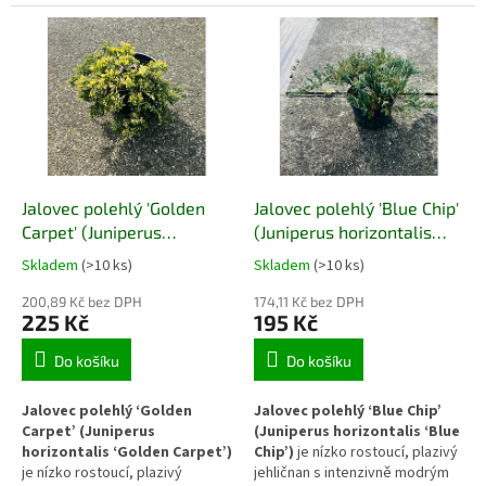
zářivě zlatožlutým zbarvením.
zbarvením. Vytváří kompaktní
Vytváří hustý půdopokryvný
půdopokryvný koberec, který
koberec, který rozjasňuje
zvýrazní suché a slunné partie
výsadby a současně stabilizuje
zahrady a současně stabilizuje
půdu na suchých a slunných
půdu.
stanovištích.
Jalovec polehlý 'Golden
Jalovec polehlý 'Blue Chip'
Carpet' (Juniperus
(Juniperus horizontalis
horizontalis 'Golden
'Blue Chip')
Skladem
(>10 ks)
Skladem
(>10 ks)
Carpet')
200,89 Kč bez DPH
174,11 Kč bez DPH
225 Kč
195 Kč
Do košíku
Do košíku
Jalovec polehlý ‘Golden
Jalovec polehlý ‘Blue Chip’
Carpet’ (Juniperus
(Juniperus horizontalis ‘Blue
horizontalis ‘Golden Carpet’)
Chip’)
je nízko rostoucí, plazivý
je nízko rostoucí, plazivý
jehličnan s intenzivně modrým