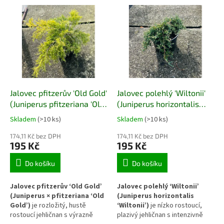
kobercovitý porost. Díky
Vytváří hustý půdopokryvný
kompaktnímu habitu a vysoké
koberec, který stabilizuje půdu
odolnosti se uplatňuje jako
a výrazně zvýrazňuje suché a
spolehlivá půdopokryvná
slunné části zahrady.
dřevina do zahrad, skalek i
nádob.
Jalovec pfitzerův 'Old Gold'
Jalovec polehlý 'Wiltonii'
(Juniperus pfitzeriana 'Old
(Juniperus horizontalis
Gold')
'Wiltonii')
Skladem
(>10 ks)
Skladem
(>10 ks)
174,11 Kč bez DPH
174,11 Kč bez DPH
195 Kč
195 Kč
Do košíku
Do košíku
Jalovec pfitzerův ‘Old Gold’
Jalovec polehlý ‘Wiltonii’
(Juniperus × pfitzeriana ‘Old
(Juniperus horizontalis
Gold’)
je rozložitý, hustě
‘Wiltonii’)
je nízko rostoucí,
rostoucí jehličnan s výrazně
plazivý jehličnan s intenzivně