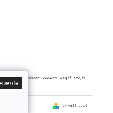
polupracujeme s prověřenými dodavateli a zajišťujeme, že
Souhlasím
Vytvořil Shoptet