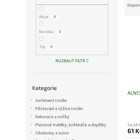
n
a
Dopor
e
z
l
Akce
0
e
V
n
ý
í
Novinka
0
p
p
i
r
Tip
0
s
o
p
d
ROZBALIT FILTR
r
u
o
k
d
t
Přeskočit
u
ů
Kategorie
kategorie
ALN13
k
t
Sortiment rostlin
ů
Pěstování a výživa rostlin
Dekorace a svíčky
Plastové truhlíky, květináče a doplňky
54,46 
61 K
Cibuloviny a osivo