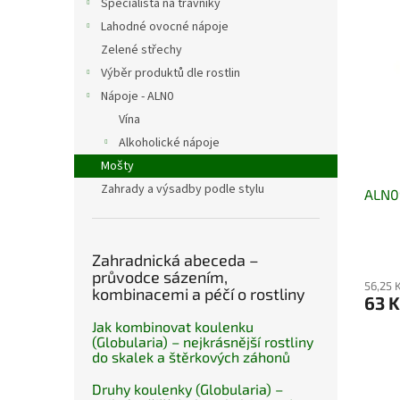
Specialista na trávníky
Lahodné ovocné nápoje
Zelené střechy
Výběr produktů dle rostlin
Nápoje - ALN0
Vína
Alkoholické nápoje
Mošty
Zahrady a výsadby podle stylu
ALN09
Zahradnická abeceda –
průvodce sázením,
56,25 
kombinacemi a péčí o rostliny
63 K
Jak kombinovat koulenku
(Globularia) – nejkrásnější rostliny
do skalek a štěrkových záhonů
Druhy koulenky (Globularia) –