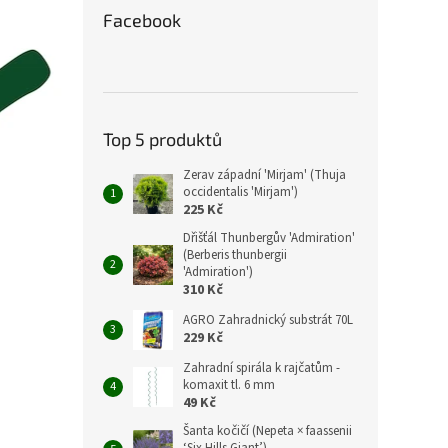
Facebook
Top 5 produktů
Zerav západní 'Mirjam' (Thuja
occidentalis 'Mirjam')
225 Kč
Dřišťál Thunbergův 'Admiration'
(Berberis thunbergii
'Admiration')
310 Kč
AGRO Zahradnický substrát 70L
229 Kč
Zahradní spirála k rajčatům -
komaxit tl. 6 mm
49 Kč
Šanta kočičí (Nepeta × faassenii