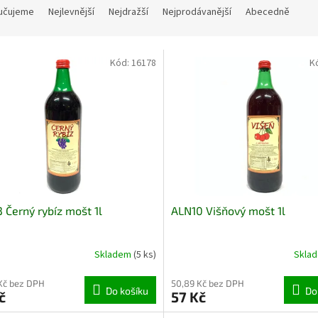
učujeme
Nejlevnější
Nejdražší
Nejprodávanější
Abecedně
Kód:
16178
K
 Černý rybíz mošt 1l
ALN10 Višňový mošt 1l
Skladem
(5 ks)
Skla
Kč bez DPH
50,89 Kč bez DPH
Do košíku
Do
č
57 Kč