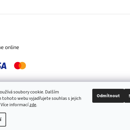
e online
 pravidelně kontrolujeme a ošetřujeme, aby byly zdravé a bez škůdců 🐛. S
užívá soubory cookie. Dalším
Odmítnout
tohoto webu vyjadřujete souhlas s jejich
 Více informací
zde
.
í
práva vyhrazena.