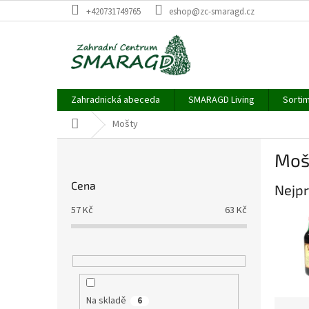
Přejít
+420731749765
eshop@zc-smaragd.cz
na
obsah
Zahradnická abeceda
SMARAGD Living
Sortim
Domů
Mošty
P
Moš
o
s
Cena
Nejpr
t
r
57
Kč
63
Kč
a
n
n
í
p
a
Na skladě
6
Ř