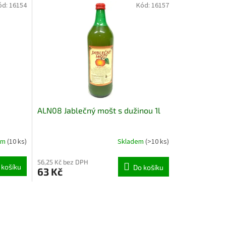
ód:
16154
Kód:
16157
ALN08 Jablečný mošt s dužinou 1l
em
(10 ks)
Skladem
(>10 ks)
56,25 Kč bez DPH
 košíku
Do košíku
63 Kč