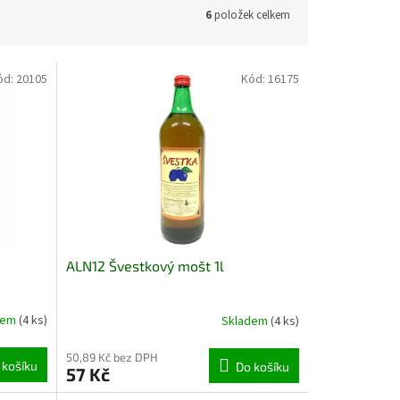
6
položek celkem
ód:
20105
Kód:
16175
ALN12 Švestkový mošt 1l
dem
(4 ks)
Skladem
(4 ks)
50,89 Kč bez DPH
 košíku
Do košíku
57 Kč