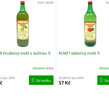
Kód:
16160
K
 Hruškový mošt s dužinou 1l
ALN07 Jablečný mošt 1l
Skladem
(4 ks)
Sklad
Kč bez DPH
50,89 Kč bez DPH
Do košíku
Do
č
57 Kč
O
v
l
á