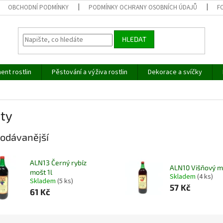
OBCHODNÍ PODMÍNKY
PODMÍNKY OCHRANY OSOBNÍCH ÚDAJŮ
F
HLEDAT
ent rostlin
Pěstování a výživa rostlin
Dekorace a svíčky
ty
odávanější
ALN13 Černý rybíz
ALN10 Višňový mo
mošt 1l
Skladem
(4 ks)
Skladem
(5 ks)
57 Kč
61 Kč