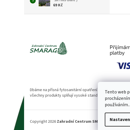
‘Six Hills Giant’)
69 Kč
Z
á
p
a
t
Přijímám
í
platby
Dbáme na přísná fytosanitární opatření 🌱. Naše rostliny
Tento web po
všechny produkty splňují vysoké standardy kvality.
procházením 
používáním..
Nastaven
Copyright 2026
Zahradní Centrum SMARAGD
. Všechna 