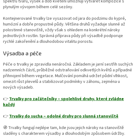
spektru tvarů, výšek a dob kvetení umožňují vytvářet kompozice s
p
plynulým vývojem během celé sezóny.
r
v
Kontejnerované trvalky lze vysazovat od jara do podzimu do kypré,
k
humózní a dobře propustné půdy. Většina druhů vyžaduje slunné až
y
polostinné stanoviště, vždy však s ohledem na konkrétní nároky
v
jednotlivých rostlin. Správná příprava půdy při výsadbě podporuje
ý
rychlé zakořenění a dlouhodobou vitalitu porostu.
p
i
Výsadba a péče
s
u
Péče o trvalky je zpravidla nenáročná. Základem je jarní sestřih suchých
nadzemních částí, průběžné odstraňování odkvetlých květů a případné
přihnojení během vegetace. Mulčování pomáhá udržet půdní vlhkost,
omezit růst plevelů a stabilizovat podmínky v záhonu, zejména u
nových výsadeb.
👉
Trvalky pro začátečníky – spolehlivé druhy, které zvládne
každý
👉
Trvalky do sucha – odolné druhy pro slunná stanoviště
🧭 Trvalky fungují nejlépe tam, kde jsou jejich nároky na stanoviště
sladěny s charakterem výsadby a dlouhodobým způsobem údržby.