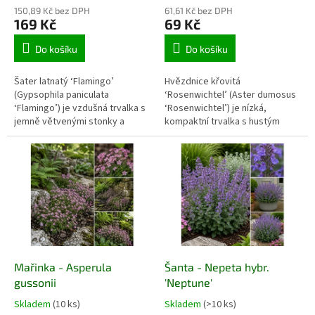
150,89 Kč bez DPH
61,61 Kč bez DPH
169 Kč
69 Kč
Do košíku
Do košíku
Šater latnatý ‘Flamingo’
Hvězdnice křovitá
(Gypsophila paniculata
‘Rosenwichtel’ (Aster dumosus
‘Flamingo’) je vzdušná trvalka s
‘Rosenwichtel’) je nízká,
jemně větvenými stonky a
kompaktní trvalka s hustým
množstvím drobných plných
zeleným olistěním a množstvím
světle růžových květů. Od léta
růžových až sytě růžových
vytváří bohaté obláčky květů
květů se žlutými středy. Kvete
vhodné do slunných záhonů i k
od konce léta do podzimu a
řezu do čerstvých a sušených
poskytuje potravu včelám i
vazeb. Nejlépe prospívá v
dalším opylovačům. Hodí se do
hluboké, vápenité a dokonale
slunných záhonů, lemů,
propustné půdě bez zimního
skupinových výsadeb, skalek i
zamokření.
nádob.
Mařinka - Asperula
Šanta - Nepeta hybr.
gussonii
'Neptune'
Skladem
(10 ks)
Skladem
(>10 ks)