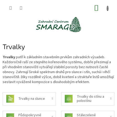
Přejít
NÁKUP
na
obsah
KOŠÍK
Trvalky
Trvalky
patří k základním stavebním prvkům zahradních výsadeb.
Každoročně raší ze stejného kořenového systému, dobře přezimují a
při vhodném stanovišti vytvářejí stabilní porosty bez nutnosti časté
obnovy. Zahrnují široké spektrum druhů pro slunce i stín, suchá i vlhčí
stanoviště. Díky rozdílné výšce, době kvetení a struktuře listů umožňují
sestavit vyvážené kompozice s dlouhodobým efektem.
Trvalky do stínu a
Trvalky na slunce
polostínu
Půdopokryvné
Stálezelené