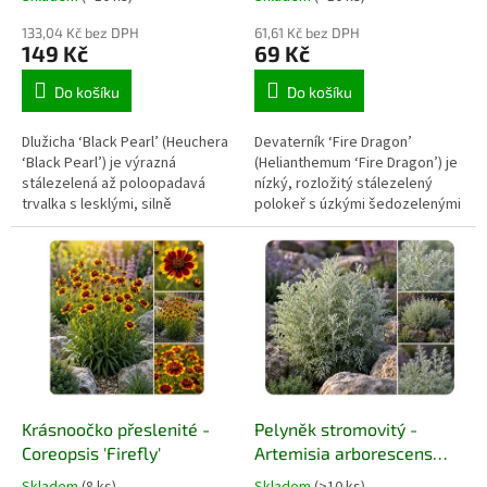
133,04 Kč bez DPH
61,61 Kč bez DPH
149 Kč
69 Kč
Do košíku
Do košíku
Dlužicha ‘Black Pearl’ (Heuchera
Devaterník ‘Fire Dragon’
‘Black Pearl’) je výrazná
(Helianthemum ‘Fire Dragon’) je
stálezelená až poloopadavá
nízký, rozložitý stálezelený
trvalka s lesklými, silně
polokeř s úzkými šedozelenými
zvlněnými listy téměř černé
listy a zářivými
barvy a růžově purpurovým
oranžovočervenými květy s
rubem. Vytváří husté kompaktní
tmavším středem. Kvete na
trsy a v létě nad nimi rozkvétají
přelomu jara a léta a nejlépe
jemná bělavě růžová květenství.
prospívá na plném slunci v
Hodí se do polostinných záhonů,
suché, kamenité a výborně
kontrastních výsadeb, lemů i
propustné půdě. Hodí se do
nádob.
skalek, štěrkových záhonů,
suchých zídek, nádob i na okraje
slunných výsadeb.
Krásnoočko přeslenité -
Pelyněk stromovitý -
Coreopsis 'Firefly'
Artemisia arborescens
'Powist Castle'
Skladem
(8 ks)
Skladem
(>10 ks)