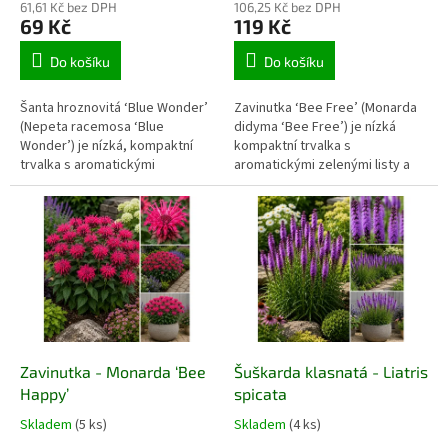
61,61 Kč bez DPH
106,25 Kč bez DPH
69 Kč
119 Kč
Do košíku
Do košíku
Šanta hroznovitá ‘Blue Wonder’
Zavinutka ‘Bee Free’ (Monarda
(Nepeta racemosa ‘Blue
didyma ‘Bee Free’) je nízká
Wonder’) je nízká, kompaktní
kompaktní trvalka s
trvalka s aromatickými
aromatickými zelenými listy a
šedozelenými listy a množstvím
zářivě purpurovými až
sytě modrých až
fialovorůžovými květy s
modrofialových květů. Kvete od
tmavými středy. Kvete během
pozdního jara do začátku
léta, přitahuje včely, čmeláky i
podzimu a po seříznutí
motýly a vyniká velmi dobrou
spolehlivě znovu nakvétá. Hodí
odolností vůči padlí. Hodí se do
se do slunných záhonů, skalek,
slunných záhonů, přírodních
štěrkových výsadeb, lemů cest,
výsadeb, menších zahrad i
nádob i zahrad pro opylovače.
větších nádob.
Zavinutka - Monarda ‘Bee
Šuškarda klasnatá - Liatris
Happy’
spicata
Skladem
(5 ks)
Skladem
(4 ks)