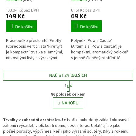
133,04 Kč bez DPH
61,61 Kč bez DPH
149 Kč
69 Kč
Do košíku
Do košíku
Krásnoočko přeslenité ‘Firefly’
Pelyněk ‘Powis Castle’
(Coreopsis verticillata ‘Firefly’)
(Artemisia ‘Powis Castle’) je
je kompaktní trvalka s jemnými,
kompaktní, aromatický polokeř
nitkovitými listy a výraznými
s jemně členěnými stříbřitě
dvoubarevnými květy. Žluté
šedými listy. Vytváří výrazný
okvětní lístky mají sytě vínově
světlý kontrast ve slunných
červený střed, který vytváří
záhonech a výborně snáší horko
NAČÍST 24 DALŠÍCH
nápadný kontrast. Kultivar je
i sušší půdu. Hodí se do
S
1
4
vhodný na plné slunce do
štěrkových zahrad,
t
O
propustných záhonů, lemů,
suchomilných výsadeb, lemů,
r
86
položek celkem
v
štěrkových výsadeb i nádob.
moderních kompozic i větších
á
l
NAHORU
n
nádob.
á
k
d
o
v
Trvalky v zahradní architektuře
tvoří dlouhodobý základ okrasných
a
á
záhonů i výsadeb v blízkosti domu, cest a teras. Uplatňují se jako
c
n
plošné porosty, výplň mezi keři i jako výrazné solitéry. Díky širokému
í
í