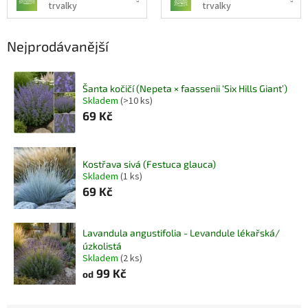
trvalky
trvalky
Nejprodávanější
Šanta kočičí (Nepeta × faassenii ‘Six Hills Giant’)
Skladem
(>10 ks)
69 Kč
Kostřava sivá (Festuca glauca)
Skladem
(1 ks)
69 Kč
Lavandula angustifolia - Levandule lékařská/
úzkolistá
Skladem
(2 ks)
99 Kč
od