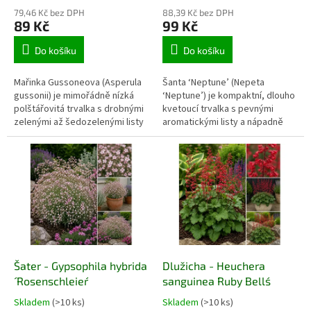
79,46 Kč bez DPH
88,39 Kč bez DPH
89 Kč
99 Kč
Do košíku
Do košíku
Mařinka Gussoneova (Asperula
Šanta ‘Neptune’ (Nepeta
gussonii) je mimořádně nízká
‘Neptune’) je kompaktní, dlouho
polštářovitá trvalka s drobnými
kvetoucí trvalka s pevnými
zelenými až šedozelenými listy
aromatickými listy a nápadně
a jemnými světle růžovými
velkými modrofialovými květy.
květy. Nejlépe prospívá na
Vytváří pravidelné husté trsy a
plném slunci až v lehkém
kvete od začátku léta až do
polostínu, v minerální, kamenité
podzimu. Hodí se do slunných
a velmi dobře propustné půdě.
záhonů, štěrkových výsadeb,
Hodí se do skalek, spár mezi
lemů, skalek i nádob na
kameny, suchých zídek,
balkonech a terasách.
kamenných koryt i sbírkových
alpínských výsadeb.
Šater - Gypsophila hybrida
Dlužicha - Heuchera
´ Rosenschleier´
sanguinea ´Ruby Bells´
Skladem
(>10 ks)
Skladem
(>10 ks)