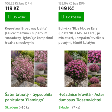
106,25 Kč bez DPH
133,04 Kč bez DPH
119 Kč
149 Kč
Do košíku
Do košíku
Kopretina ‘Broadway Lights’
Bohyška ‘Blue Mouse Ears’
(Leucanthemum × superbum
(Hosta ‘Blue Mouse Ears’) je
‘Broadway Lights’) je kompaktní
miniaturní, kompaktní trvalka s
trvalka s neobvykle
pevnými, téměř kulatými
proměnlivými květy. Okvětní
modrozelenými listy
lístky se otevírají světle žluté,
připomínajícími myší ouška. V
postupně blednou do krémové
létě nad hustým bochánkem
a nakonec téměř zbělají,
vyrůstají krátká květenství se
zatímco střed zůstává
světle levandulovými
zlatožlutý. Kvete od začátku
zvonkovitými květy. Hodí se do
léta do podzimu a hodí se do
polostinných až stinných
slunných záhonů, skupinových
záhonů, lemů, menších zahrad,
výsadeb, venkovských zahrad i
stinných skalek i nádob.
k řezu.
Šater latnatý - Gypsophila
Hvězdnice křovitá - Aster
paniculata ‘Flamingo’
dumosus ‘Rosenwichtel’
Skladem
(>10 ks)
Skladem
(7 ks)