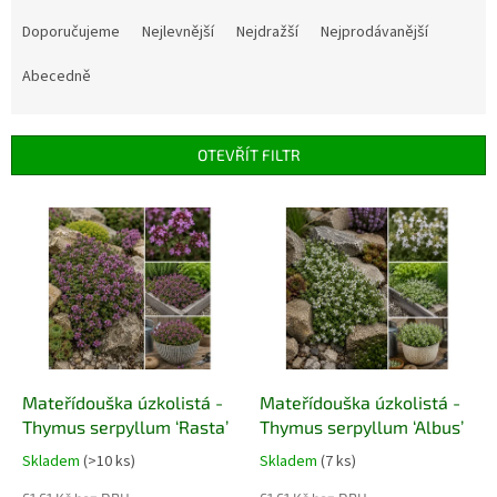
Ř
a
Doporučujeme
Nejlevnější
Nejdražší
Nejprodávanější
z
e
Abecedně
n
í
p
OTEVŘÍT FILTR
r
o
V
d
ý
u
p
k
i
t
s
ů
p
r
o
d
Mateřídouška úzkolistá -
Mateřídouška úzkolistá -
u
Thymus serpyllum ‘Rasta’
Thymus serpyllum ‘Albus’
k
Skladem
(>10 ks)
Skladem
(7 ks)
t