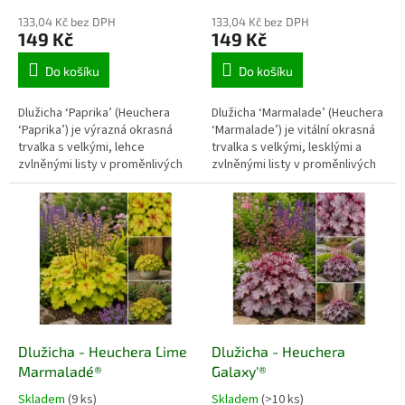
133,04 Kč bez DPH
133,04 Kč bez DPH
149 Kč
149 Kč
Do košíku
Do košíku
Dlužicha ‘Paprika’ (Heuchera
Dlužicha ‘Marmalade’ (Heuchera
‘Paprika’) je výrazná okrasná
‘Marmalade’) je vitální okrasná
trvalka s velkými, lehce
trvalka s velkými, lesklými a
zvlněnými listy v proměnlivých
zvlněnými listy v proměnlivých
odstínech růžově červené,
odstínech měděné, jantarové,
korálové, oranžové a vínové
bronzové a růžovohnědé barvy.
barvy. Zbarvení se během
Výrazný růžový rub listů dodává
sezóny mění a bývá doplněno
trsu další barevný efekt. Hodí se
jemným světlým závojem. Hodí
do polostinných i slunnějších
se do polostinných záhonů,
záhonů, kontrastních výsadeb,
barevných podrostů,
podrostů dřevin a větších
kontrastních výsadeb i větších
nádob.
nádob.
Dlužicha - Heuchera ´Lime
Dlužicha - Heuchera
Marmalade´®
´Galaxy'®
Skladem
(9 ks)
Skladem
(>10 ks)