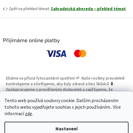
👉 Zpět na přehled témat:
Zahradnická abeceda – přehled témat
Z
á
p
a
Přijímáme online platby
t
í
Dbáme na přísná fytosanitární opatření 🌱. Naše rostliny pravidelně
kontrolujeme a ošetřujeme, aby byly zdravé a bez škůdců 🐛.
Spolupracujeme s prověřenými dodavateli a zajišťujeme, že
všechny produkty splňují vysoké standardy kvality.
Tento web používá soubory cookie. Dalším procházením
tohoto webu vyjadřujete souhlas s jejich používáním.. Více
informací
zde
.
Vytvořil Shoptet
Nastavení