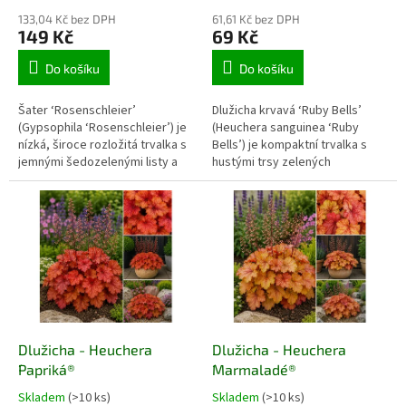
133,04 Kč bez DPH
61,61 Kč bez DPH
149 Kč
69 Kč
Do košíku
Do košíku
Šater ‘Rosenschleier’
Dlužicha krvavá ‘Ruby Bells’
(Gypsophila ‘Rosenschleier’) je
(Heuchera sanguinea ‘Ruby
nízká, široce rozložitá trvalka s
Bells’) je kompaktní trvalka s
jemnými šedozelenými listy a
hustými trsy zelených
množstvím drobných plných
laločnatých listů a množstvím
květů. Květy se otevírají téměř
sytě rubínově červených
bílé a postupně získávají světle
zvonkovitých květů. Kvete od
růžový odstín, takže vytvářejí
pozdního jara do léta a je
vzdušný barevný závoj. Hodí se
atraktivní pro včely, čmeláky i
na plné slunce do propustných
motýly. Hodí se do polostinných
záhonů, skalek, suchých zídek,
záhonů, skalek, lemů, podrostů i
štěrkových výsadeb i k řezu.
větších nádob.
Dlužicha - Heuchera
Dlužicha - Heuchera
´Paprika´®
´Marmalade´®
Skladem
(>10 ks)
Skladem
(>10 ks)