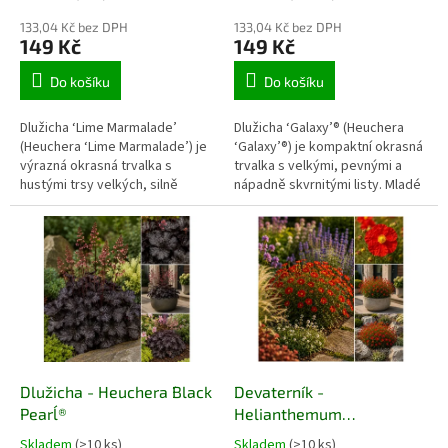
133,04 Kč bez DPH
133,04 Kč bez DPH
149 Kč
149 Kč
Do košíku
Do košíku
Dlužicha ‘Lime Marmalade’
Dlužicha ‘Galaxy’® (Heuchera
(Heuchera ‘Lime Marmalade’) je
‘Galaxy’®) je kompaktní okrasná
výrazná okrasná trvalka s
trvalka s velkými, pevnými a
hustými trsy velkých, silně
nápadně skvrnitými listy. Mladé
zvlněných listů v jasných
listy raší jasně červeně,
limetkově zelených až
postupně tmavnou do vínových
žlutozelených odstínech. Světlé
až téměř černých odstínů a
olistění rozjasňuje polostinné
zvýrazňují se na nich
záhony, podrosty dřevin i
nepravidelné růžové skvrny.
nádobové kompozice. Kultivar
Hodí se do polostinných záhonů,
je vitální, kompaktní a
kontrastních skupin, podrostů
dekorativní po většinu roku.
dřevin i nádob.
Dlužicha - Heuchera ´Black
Devaterník -
Pearl´®
Helianthemum
'Firedragon'
Skladem
(>10 ks)
Skladem
(>10 ks)