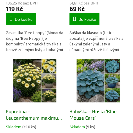
106,25 Kč bez DPH
61,61 Kč bez DPH
119 Kč
69 Kč
Do košíku
Do košíku
Zavinutka ‘Bee Happy’ (Monarda
Šuškarda klasnatá (Liatris
didyma ‘Bee Happy’) je
spicata) je vzpřímená trvalka s
kompaktní aromatická trvalka s
úzkými zelenými listy a
tmavě zelenými listy a bohatými
nápadnými růžově fialovými
přesleny sytě červených až
květními klasy, které netradičně
červenorůžových květů s
rozkvétají shora dolů. Kvete
tmavými středy. Kvete od
uprostřed léta a přitahuje včely,
poloviny léta do začátku
čmeláky i motýly. Hodí se do
podzimu a přitahuje včely,
slunných trvalkových záhonů,
čmeláky i motýly. Hodí se do
prérijních výsadeb, skupin s
slunných trvalkových záhonů,
okrasnými travami i k řezu.
přírodních výsadeb, skupin i
větších nádob.
Kopretina -
Bohyška - Hosta ‘Blue
Leucanthemum maximum
Mouse Ears’
‘Broadway Lights’
Skladem
(>10 ks)
Skladem
(9 ks)