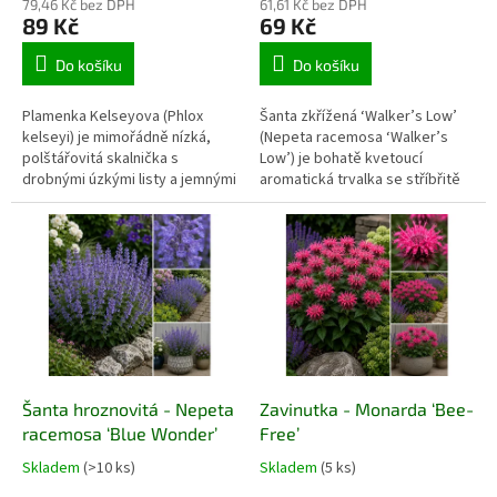
79,46 Kč bez DPH
61,61 Kč bez DPH
89 Kč
69 Kč
Do košíku
Do košíku
Plamenka Kelseyova (Phlox
Šanta zkřížená ‘Walker’s Low’
kelseyi) je mimořádně nízká,
(Nepeta racemosa ‘Walker’s
polštářovitá skalnička s
Low’) je bohatě kvetoucí
drobnými úzkými listy a jemnými
aromatická trvalka se stříbřitě
světle růžovými až
šedozelenými listy, tmavšími
růžovofialovými květy. Vytváří
stonky a množstvím sytě
husté stálezelené koberce
modrofialových květů. Vytváří
vysoké jen několik centimetrů.
široké rozložité trsy a kvete od
Nejlépe prospívá na slunci až v
začátku léta až do podzimu.
lehkém polostínu, v kamenité,
Hodí se do slunných záhonů,
chudší a dokonale propustné
podél cest, k růžím, do
půdě. Hodí se do skalek, spár,
štěrkových výsadeb i větších
koryt a suchých zídek.
nádob.
Šanta hroznovitá - Nepeta
Zavinutka - Monarda ‘Bee-
racemosa ‘Blue Wonder’
Free’
Skladem
(>10 ks)
Skladem
(5 ks)