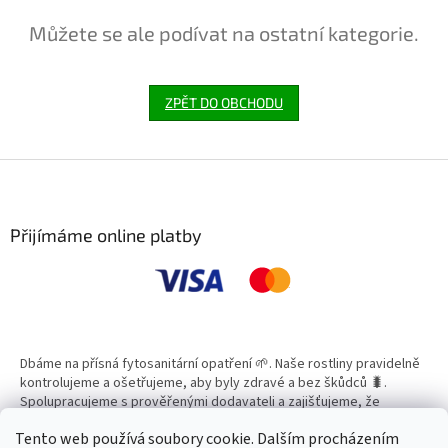
Můžete se ale podívat na ostatní kategorie.
ZPĚT DO OBCHODU
Z
á
p
a
Přijímáme online platby
t
í
Dbáme na přísná fytosanitární opatření 🌱. Naše rostliny pravidelně
kontrolujeme a ošetřujeme, aby byly zdravé a bez škůdců 🐛.
Spolupracujeme s prověřenými dodavateli a zajišťujeme, že
všechny produkty splňují vysoké standardy kvality.
Tento web používá soubory cookie. Dalším procházením