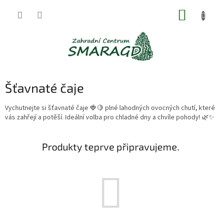
Přejít
NÁKUP
na
obsah
KOŠÍK
Šťavnaté čaje
Vychutnejte si šťavnaté čaje 🍓🍋 plné lahodných ovocných chutí, které
vás zahřejí a potěší. Ideální volba pro chladné dny a chvíle pohody! 🌿✨
Produkty teprve připravujeme.