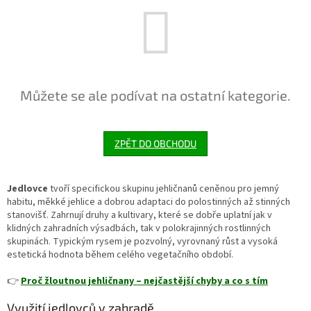
Můžete se ale podívat na ostatní kategorie.
ZPĚT DO OBCHODU
Jedlovce
tvoří specifickou skupinu jehličnanů ceněnou pro jemný
habitu, měkké jehlice a dobrou adaptaci do polostinných až stinných
stanovišť. Zahrnují druhy a kultivary, které se dobře uplatní jak v
klidných zahradních výsadbách, tak v polokrajinných rostlinných
skupinách. Typickým rysem je pozvolný, vyrovnaný růst a vysoká
estetická hodnota během celého vegetačního období.
👉
Proč žloutnou jehličnany – nejčastější chyby a co s tím
Využití jedlovců v zahradě