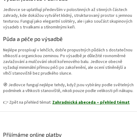
Jedlovce se uplatňují především v polostinných až stinných částech
zahrady, kde dokážou vytvářet klidný, strukturovaný prostor s jemnou
texturou. Fungují jako elegantní solitéry, ale i jako součást skupinových
výsadeb s trvalkami a stínomilnými keři.
Půda a péče po výsadbě
Nejlépe prospívají v lehčích, dobře propustných půdách s dostatečnou
vlhkostí a organickou zeminou. Po výsadbě je důležité rovnoměrné
zavlažování a mulčování okolí kořenového balu. Jedlovce obecně
vyžadují minimální přímou péči po zakořenění, ale ocení stíněnější a
vlhčí stanoviště bez prudkého slunce.
🧭 Jedlovce fungují nejlépe tehdy, když jsou vybírány podle světelných
podmínek a vlhkosti stanoviště, nikoli pouze podle velikosti při nákupu.
👉 Zpět na přehled témat:
Zahradnická abeceda – přehled témat
Z
á
p
a
Přijímáme online platby