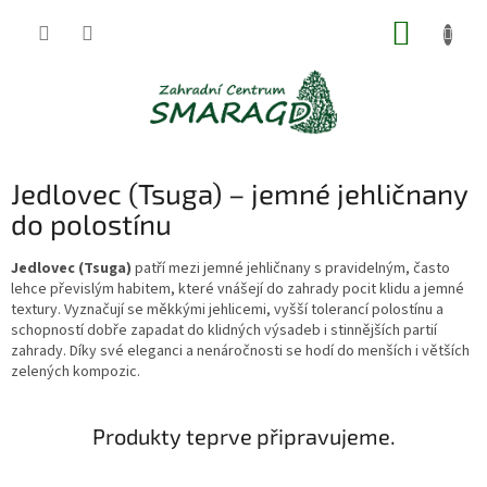
Přejít
NÁKUP
na
obsah
KOŠÍK
Jedlovec (Tsuga) – jemné jehličnany
do polostínu
Jedlovec (Tsuga)
patří mezi jemné jehličnany s pravidelným, často
lehce převislým habitem, které vnášejí do zahrady pocit klidu a jemné
textury. Vyznačují se měkkými jehlicemi, vyšší tolerancí polostínu a
schopností dobře zapadat do klidných výsadeb i stinnějších partií
zahrady. Díky své eleganci a nenáročnosti se hodí do menších i větších
zelených kompozic.
Produkty teprve připravujeme.