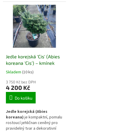
korunou naroubovanou na
rostoucí trpasličí kultivar s
stabilní kmínek. Kmínek si
hustými, stříbřitě zbarvenými
zachovává svou výšku a další
jehlicemi a kompaktní kulovitou
růst probíhá pouze v koruně,
korunou. Vyšší nasazení koruny
která postupně rozšiřuje svůj
na kmínku o výšce 40–50 cm
působivý převis a vytváří silný
vytváří výrazný vertikální
architektonický akcent.
akcent, který se uplatní i v
menších zahradách nebo
nádobových výsadbách.
Jedle korejská 'Cis' (Abies
koreana 'Cis') – kmínek
Skladem
(10 ks)
3 750 Kč bez DPH
4 200 Kč
Do košíku
Jedle korejská (Abies
koreana)
je kompaktní, pomalu
rostoucí jehličnan ceněný pro
pravidelný tvar a dekorativní