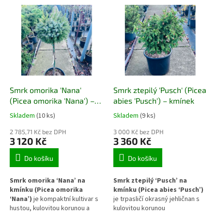
převislou korunu. Kmínek již
stříbřitě modrými jehlicemi. Díky
dále nepřirůstá do výšky a růst
naroubování na kmínek zůstává
probíhá pouze v koruně, která
výška kmínku stabilní a růst
se postupně rozšiřuje a zesiluje
probíhá pouze v koruně, která si
svůj kaskádovitý charakter.
dlouhodobě zachovává
Uplatní se jako solitérní prvek v
kompaktní a úhledný tvar. Hodí
menších zahradách i nádobách.
se do menších zahrad i
nádobových výsadeb.
Smrk omorika 'Nana'
Smrk ztepilý 'Pusch' (Picea
(Picea omorika 'Nana') –
abies 'Pusch') – kmínek
kmínek
Skladem
(10 ks)
Skladem
(9 ks)
2 785,71 Kč bez DPH
3 000 Kč bez DPH
3 120 Kč
3 360 Kč
Do košíku
Do košíku
Smrk omorika ‘Nana’ na
Smrk ztepilý ‘Pusch’ na
kmínku (Picea omorika
kmínku (Picea abies ‘Pusch’)
‘Nana’)
je kompaktní kultivar s
je trpasličí okrasný jehličnan s
hustou, kulovitou korunou a
kulovitou korunou