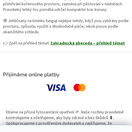
přehřívání kořenového prostoru, zejména při pěstování v nádobách.
Pravidelný lehký řez pomáhá udržet kompaktní tvar koruny.
🧭 Jehličnany na kmínku fungují nejlépe tehdy, když jsou vybírány podle
prostoru, způsobu využití a dlouhodobé péče, nikoli pouze podle
okamžitého vzhledu.
👉 Zpět na přehled témat:
Zahradnická abeceda – přehled témat
Z
á
p
a
Přijímáme online platby
t
í
Dbáme na přísná fytosanitární opatření 🌱. Naše rostliny pravidelně
kontrolujeme a ošetřujeme, aby byly zdravé a bez škůdců 🐛.
Spolupracujeme s prověřenými dodavateli a zajišťujeme, že
všechny produkty splňují vysoké standardy kvality.