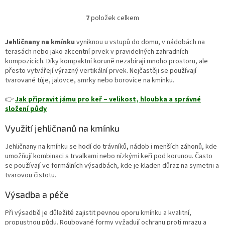
vzhled po celý rok. Tato forma
na kmínku o výšce 40 cm vytváří
7
položek celkem
O
výrazný solitérní prvek s jasně
v
definovanou korunou. Díky
l
vyváženému růstu a vysoké
Jehličnany na kmínku
vyniknou u vstupů do domu, v nádobách na
á
mrazuvzdornosti se uplatní v
terasách nebo jako akcentní prvek v pravidelných zahradních
d
reprezentativních i menších
kompozicích. Díky kompaktní koruně nezabírají mnoho prostoru, ale
a
zahradách.
přesto vytvářejí výrazný vertikální prvek. Nejčastěji se používají
c
tvarované túje, jalovce, smrky nebo borovice na kmínku.
í
p
👉
Jak připravit jámu pro keř – velikost, hloubka a správné
r
složení půdy
v
k
Využití jehličnanů na kmínku
y
v
Jehličnany na kmínku se hodí do trávníků, nádob i menších záhonů, kde
ý
umožňují kombinaci s trvalkami nebo nízkými keři pod korunou. Často
p
se používají ve formálních výsadbách, kde je kladen důraz na symetrii a
i
tvarovou čistotu.
s
u
Výsadba a péče
Při výsadbě je důležité zajistit pevnou oporu kmínku a kvalitní,
propustnou půdu. Roubované formy vyžadují ochranu proti mrazu a