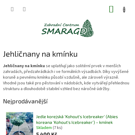
Přejít
NÁKUP
na
obsah
KOŠÍK
Jehličnany na kmínku
Jehličnany na kmínku
se uplatňují jako solitérní prvek v menších
zahradách, předzahrádkách i ve formálních výsadbách. Díky vyvýšené
koruně a pevnému kmínku působí vzdušně, ale zároveň výrazně.
Vhodné jsou také pro pěstování v nádobách, kde vytvářejí přehlednou
strukturu a dlouhodobě stabilní vzhled bez náročné údržby.
Nejprodávanější
Jedle korejská 'Kohout's Icebreaker' (Abies
koreana 'Kohout's Icebreaker') – kmínek
Skladem
(7 ks)
5 400 Kč