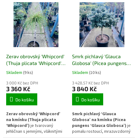
o
V
d
ý
u
p
k
i
t
s
ů
p
r
o
d
Zerav obrovský 'Whipcord'
Smrk pichlavý 'Glauca
u
(Thuja plicata 'Whipcord')
Globosa' (Picea pungens
k
– kmínek
'Glauca Globosa')
Skladem
(9 ks)
Skladem
(10 ks)
t
ů
3 000 Kč bez DPH
3 428,57 Kč bez DPH
3 360 Kč
3 840 Kč
Do košíku
Do košíku
Zerav obrovský ‘Whipcord’
Smrk pichlavý ‘Glauca
na kmínku (Thuja plicata
Globosa’ na kmínku (Picea
‘Whipcord’)
je tvarovaný
pungens ‘Glauca Globosa’)
je
jehličnan s jemnými, vláknitými
pomalu rostoucí, mrazuvzdorný
větvemi vytvářejícími výrazně
jehličnan s kulovitou korunou a