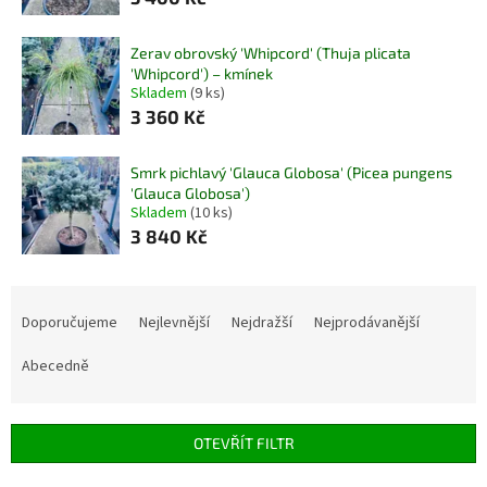
Zerav obrovský 'Whipcord' (Thuja plicata
'Whipcord') – kmínek
Skladem
(9 ks)
3 360 Kč
Smrk pichlavý 'Glauca Globosa' (Picea pungens
'Glauca Globosa')
Skladem
(10 ks)
3 840 Kč
Ř
a
Doporučujeme
Nejlevnější
Nejdražší
Nejprodávanější
z
e
Abecedně
n
í
p
OTEVŘÍT FILTR
r