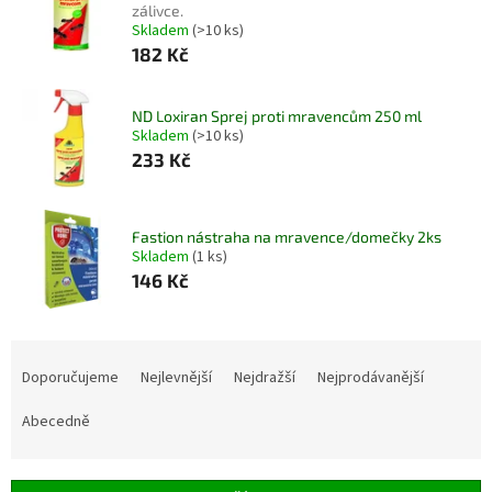
zálivce.
Skladem
(>10 ks)
182 Kč
ND Loxiran Sprej proti mravencům 250 ml
Skladem
(>10 ks)
233 Kč
Fastion nástraha na mravence/domečky 2ks
Skladem
(1 ks)
146 Kč
Ř
a
Doporučujeme
Nejlevnější
Nejdražší
Nejprodávanější
z
e
Abecedně
n
í