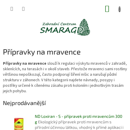
Přejít
NÁKUP
na
obsah
KOŠÍK
Přípravky na mravence
Přípravky na mravence
slouží k regulaci výskytu mravenců v zahradě,
sklenících, na terasách i v okolí staveb. Přestože mravenci sami rostliny
většinou nepoškozují, často podporují šíření mšic a narušují půdní
strukturu v záhonech. V této kategorii najdete návnady, posypy i
postřiky určené k cílenému zásahu proti koloniím i jednotlivým trasám
jejich pohybu.
Nejprodávanější
ND Loxiran - S - přípravek proti mravencům 300
g
Ekologický přípravek proti mravencům s
přírodní účinnou látkou, vhodný k přímé aplikaci i