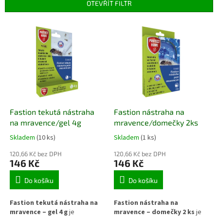
p
OTEVŘÍT FILTR
r
o
V
d
ý
u
p
k
i
t
s
ů
p
r
o
d
Fastion tekutá nástraha
Fastion nástraha na
u
na mravence/gel 4g
mravence/domečky 2ks
k
Skladem
(10 ks)
Skladem
(1 ks)
t
ů
120,66 Kč bez DPH
120,66 Kč bez DPH
146 Kč
146 Kč
Do košíku
Do košíku
Fastion tekutá nástraha na
Fastion nástraha na
mravence – gel 4 g
je
mravence – domečky 2 ks
je