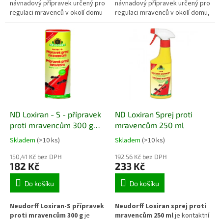
návnadový přípravek určený pro
návnadový přípravek určený pro
regulaci mravenců v okolí domu
regulaci mravenců v okolí domu,
i v zahradě. Gelová nástraha
na terasách i v zahradě.
láká mravence, kteří ji odnášejí
Uzavřené nástrahové stanice
do hnízda, kde se účinná látka
obsahují atraktivní návnadu,
postupně rozšíří mezi další
kterou mravenci přenášejí do
jedince kolonie. Přípravek je
hnízda. Účinná látka se tak
vhodný pro použití na terasách,
postupně rozšíří v celé kolonii a
chodnících i v blízkosti
pomáhá omezit její aktivitu
mravenčích cest.
přímo u zdroje.
ND Loxiran - S - přípravek
ND Loxiran Sprej proti
proti mravencům 300 g
mravencům 250 ml
Ekologický přípravek proti
Skladem
(>10 ks)
Skladem
(>10 ks)
mravencům s přírodní
účinnou látkou, vhodný k
150,41 Kč bez DPH
192,56 Kč bez DPH
182 Kč
233 Kč
přímé aplikaci i zálivce.
Do košíku
Do košíku
Neudorff Loxiran-S přípravek
Neudorff Loxiran sprej proti
proti mravencům 300 g
je
mravencům 250 ml
je kontaktní