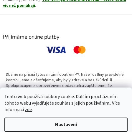
tematický přehled 👉
TOP 10 chyb v ochraně rostlin – které škodí
víc než pomáhají
.
Z
á
p
a
Přijímáme online platby
t
í
Dbáme na přísná fytosanitární opatření 🌱. Naše rostliny pravidelně
kontrolujeme a ošetřujeme, aby byly zdravé a bez škůdců 🐛.
Spolupracujeme s prověřenými dodavateli a zajišťujeme, že
všechny produkty splňují vysoké standardy kvality.
Tento web používá soubory cookie. Dalším procházením
tohoto webu vyjadřujete souhlas s jejich používáním.. Více
informací
zde
.
Vytvořil Shoptet
Nastavení