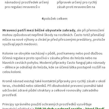
návnadový prostředek určený
přípravek určený pro rychlý
pro regulaci mravenců v
zásah proti mravencům na
zahradě, na terasách i v okolí
terasách, chodnících i v okolí
domu. Granule obsahují potravní
domu. Sprej působí přímo na
4
položek celkem
O
návnadu, kterou mravenci
mravence a jejich cesty, kde
v
odnášejí do hnízda. Účinná látka
pomáhá omezit jejich pohyb a
l
se následně šíří mezi další
aktivitu. Vhodný je pro použití na
Mravenci patří mezi běžné obyvatele zahrady
, ale při přemnožení
á
jedince kolonie a pomáhá
tvrdých površích, například na
mohou způsobovat nepřímé škody na rostlinách. Často totiž přenášejí
d
zasáhnout mraveniště přímo u
dlažbě, u vstupů do domů nebo
mšice na nové výhony a chrání je před přirozenými predátory, protože
a
zdroje.
kolem záhonů.
využívají jejich medovici.
c
í
Kolonie se obvykle nacházejí v půdě, pod kameny nebo pod dlažbou.
p
Účinná regulace proto spočívá v zásahu přímo do hnízda nebo na
r
hlavních cestách pohybu. Moderní přípravky často fungují jako návnady
v
– dělnice je odnášejí do hnízda, kde se účinná látka postupně rozšíří na
k
celou kolonii.
y
v
Kromě návnad existují také kontaktní přípravky pro rychlý zásah v okolí
ý
teras, chodníků nebo skleníků. Při dlouhodobé prevenci pomáhá také
p
udržování zdravé půdní struktury a celkové rovnováhy zahradního
i
prostředí.
s
u
Principy správného použití ochranných prostředků vysvětluje