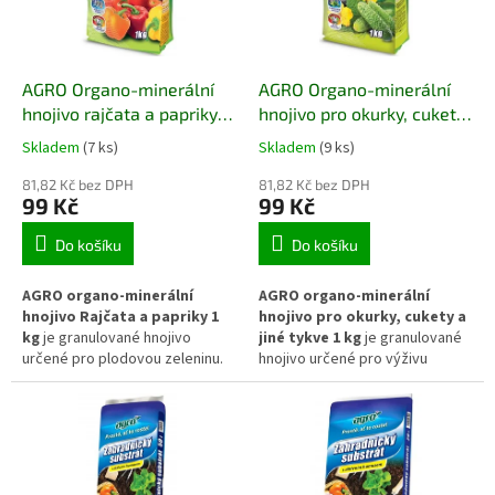
před korozí i nepříznivými
růst rostlin. Vhodný je zejména
povětrnostními vlivy během
pro rajčata a okurky pěstované
celé pěstitelské sezóny.
na záhonech, ve skleníku i ve
fóliovníku.
AGRO Organo-minerální
AGRO Organo-minerální
hnojivo rajčata a papriky 1
hnojivo pro okurky, cukety
kg
a jiné tykve 1 kg
Skladem
(7 ks)
Skladem
(9 ks)
81,82 Kč bez DPH
81,82 Kč bez DPH
99 Kč
99 Kč
Do košíku
Do košíku
AGRO organo-minerální
AGRO organo-minerální
hnojivo Rajčata a papriky 1
hnojivo pro okurky, cukety a
kg
je granulované hnojivo
jiné tykve 1 kg
je granulované
určené pro plodovou zeleninu.
hnojivo určené pro výživu
Spojuje organickou složku s
plodové zeleniny z čeledi
minerálními živinami, které
tykvovitých. Kombinuje
podporují zdravý růst rostlin,
organickou složku s minerálními
tvorbu květů a vývoj plodů.
živinami, které podporují zdravý
Postupné uvolňování živin
růst rostlin, tvorbu květů a vývoj
zároveň přispívá ke zlepšení
plodů. Postupné uvolňování