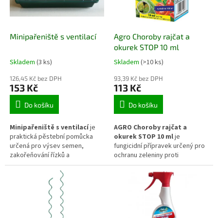
počáteční růst rostlin. Díky
nízkému provedení je ideální
pro použití na parapetech, ve
sklenících i dalších pěstebních
Minipařeniště s ventilací
Agro Choroby rajčat a
prostorách.
okurek STOP 10 ml
Skladem
(3 ks)
Skladem
(>10 ks)
126,45 Kč bez DPH
93,39 Kč bez DPH
153 Kč
113 Kč
Do košíku
Do košíku
Minipařeniště s ventilací
je
AGRO Choroby rajčat a
praktická pěstební pomůcka
okurek STOP 10 ml
je
určená pro výsev semen,
fungicidní přípravek určený pro
zakořeňování řízků a
ochranu zeleniny proti
předpěstování mladých rostlin.
houbovým chorobám. Pomáhá
Průhledné víko s nastavitelnou
omezovat výskyt plísní a dalších
ventilací pomáhá udržovat
patogenů, které mohou
optimální mikroklima, reguluje
oslabovat růst rostlin a snižovat
vlhkost i proudění vzduchu a
kvalitu úrody. Přípravek je
vytváří vhodné podmínky pro
vhodný zejména pro rajčata a