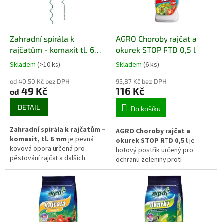
rovnoměrné klíčení a zdravý
okurky pěstované na záhonech,
počáteční růst rostlin. Je
ve skleníku i ve fóliovníku.
vhodné pro použití na
parapetech, ve sklenících,
Zahradní spirála k
AGRO Choroby rajčat a
pařeništích i dalších pěstebních
prostorách.
rajčatům - komaxit tl. 6
okurek STOP RTD 0,5 l
mm
Skladem
(>10 ks)
Skladem
(6 ks)
od 40,50 Kč bez DPH
95,87 Kč bez DPH
49 Kč
116 Kč
od
DETAIL
Do košíku
Zahradní spirála k rajčatům –
AGRO Choroby rajčat a
komaxit, tl. 6 mm
je pevná
okurek STOP RTD 0,5 l
je
kovová opora určená pro
hotový postřik určený pro
pěstování rajčat a dalších
ochranu zeleniny proti
popínavých nebo vysokých
houbovým chorobám. Přípravek
zeleninových rostlin. Spirálový
je připraven k okamžitému
tvar usnadňuje vedení rostlin
použití bez nutnosti ředění a
bez nutnosti častého
pomáhá omezovat výskyt plísní
vyvazování a odolná komaxitová
a dalších patogenů, které
povrchová úprava chrání oporu
mohou napadat listy a oslabovat