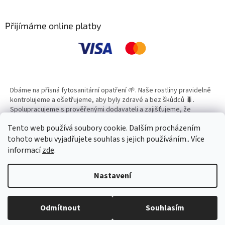
á
záhonech, ve skleníku i v
á
d
nádobách.
p
a
a
Přijímáme online platby
c
t
í
í
p
r
v
k
y
Dbáme na přísná fytosanitární opatření 🌱. Naše rostliny pravidelně
v
kontrolujeme a ošetřujeme, aby byly zdravé a bez škůdců 🐛.
ý
Spolupracujeme s prověřenými dodavateli a zajišťujeme, že
p
všechny produkty splňují vysoké standardy kvality.
i
Tento web používá soubory cookie. Dalším procházením
s
tohoto webu vyjadřujete souhlas s jejich používáním.. Více
u
informací
zde
.
Vytvořil Shoptet
Nastavení
Copyright 2026
Zahradní Centrum SMARAGD
. Všechna práva
Odmítnout
Souhlasím
vyhrazena.