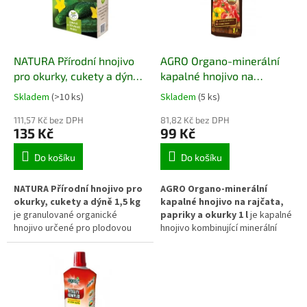
vodě a umožňuje přesné
dávkování při pravidelné zálivce
během vegetace.
NATURA Přírodní hnojivo
AGRO Organo-minerální
pro okurky, cukety a dýně
kapalné hnojivo na
1,5 kg
rajčata, papriky a okurky 1
Skladem
(>10 ks)
Skladem
(5 ks)
l
111,57 Kč bez DPH
81,82 Kč bez DPH
135 Kč
99 Kč
Do košíku
Do košíku
NATURA Přírodní hnojivo pro
AGRO Organo-minerální
okurky, cukety a dýně 1,5 kg
kapalné hnojivo na rajčata,
je granulované organické
papriky a okurky 1 l
je kapalné
hnojivo určené pro plodovou
hnojivo kombinující minerální
zeleninu s vyššími nároky na
živiny s organickými složkami.
živiny. Podporuje intenzivní růst,
Podporuje intenzivní růst
tvorbu květů i pravidelnou
plodové zeleniny, stabilní
násadu plodů a přispívá ke
násadu květů a kvalitní vývoj
zlepšení struktury půdy.
plodů během celé vegetační
sezóny.