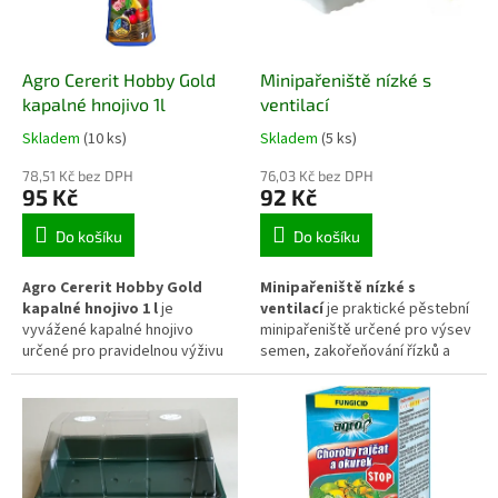
Agro Cererit Hobby Gold
Minipařeniště nízké s
kapalné hnojivo 1l
ventilací
Skladem
(10 ks)
Skladem
(5 ks)
78,51 Kč bez DPH
76,03 Kč bez DPH
95 Kč
92 Kč
Do košíku
Do košíku
Agro Cererit Hobby Gold
Minipařeniště nízké s
kapalné hnojivo 1 l
je
ventilací
je praktické pěstební
vyvážené kapalné hnojivo
minipařeniště určené pro výsev
určené pro pravidelnou výživu
semen, zakořeňování řízků a
zeleniny, ovocných stromů,
předpěstování mladých rostlin.
okrasných rostlin i jehličnanů.
Průhledné víko s nastavitelnou
Dodává rychle dostupné živiny,
ventilací pomáhá udržovat
které podporují zdravý růst,
vhodné mikroklima, reguluje
pevnou stavbu pletiv a celkovou
vlhkost a podporuje
vitalitu rostlin během vegetace.
rovnoměrné klíčení i zdravý