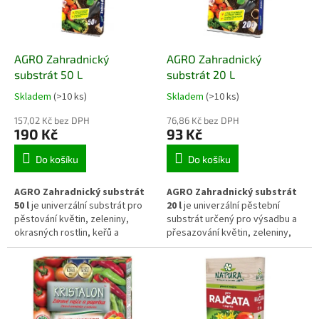
struktury půdy a stabilní výživě
živin zároveň přispívá ke
během celé vegetace.
zlepšení struktury půdy a
stabilní výživě během vegetace.
AGRO Zahradnický
AGRO Zahradnický
substrát 50 L
substrát 20 L
Skladem
(>10 ks)
Skladem
(>10 ks)
157,02 Kč bez DPH
76,86 Kč bez DPH
190 Kč
93 Kč
Do košíku
Do košíku
AGRO Zahradnický substrát
AGRO Zahradnický substrát
50 l
je univerzální substrát pro
20 l
je univerzální pěstební
pěstování květin, zeleniny,
substrát určený pro výsadbu a
okrasných rostlin, keřů a
přesazování květin, zeleniny,
mladých stromků. Podporuje
bylinek, okrasných rostlin, keřů
zakořenění a zdravý růst a je
a mladých dřevin. Vyvážené
připraven k použití na záhonech,
složení podporuje zakořenění,
ve sklenících i v pěstebních
zdravý růst a vytváří vhodný
nádobách.
poměr mezi zadržováním vláhy
a provzdušněním kořenového