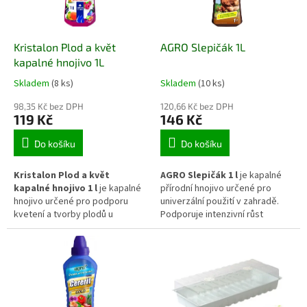
p
r
o
d
Kristalon Plod a květ
AGRO Slepičák 1L
u
kapalné hnojivo 1L
k
Skladem
(8 ks)
Skladem
(10 ks)
t
ů
98,35 Kč bez DPH
120,66 Kč bez DPH
119 Kč
146 Kč
Do košíku
Do košíku
Kristalon Plod a květ
AGRO Slepičák 1 l
je kapalné
kapalné hnojivo 1 l
je kapalné
přírodní hnojivo určené pro
hnojivo určené pro podporu
univerzální použití v zahradě.
kvetení a tvorby plodů u
Podporuje intenzivní růst
zahradních i nádobových rostlin.
rostlin, zlepšuje biologickou
Vyvážené složení živin přispívá
aktivitu půdy a přispívá k vyšší
k bohatší násadě květů, lepšímu
úrodnosti i celkové vitalitě
vybarvení plodů a celkové
pěstovaných plodin.
vitalitě rostlin během
vegetačního období.