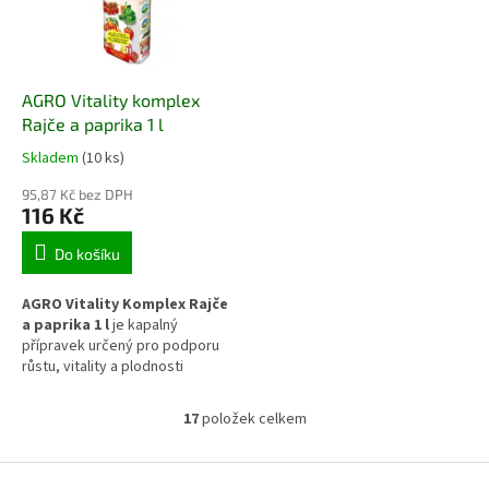
AGRO Vitality komplex
Rajče a paprika 1 l
Skladem
(10 ks)
95,87 Kč bez DPH
116 Kč
Do košíku
AGRO Vitality Komplex Rajče
a paprika 1 l
je kapalný
přípravek určený pro podporu
růstu, vitality a plodnosti
plodové zeleniny. Pomáhá
zajistit dostatek živin v období
17
položek celkem
O
intenzivního růstu, kvetení i
v
tvorby plodů. Vhodný je pro
l
Z
rajčata a papriky pěstované na