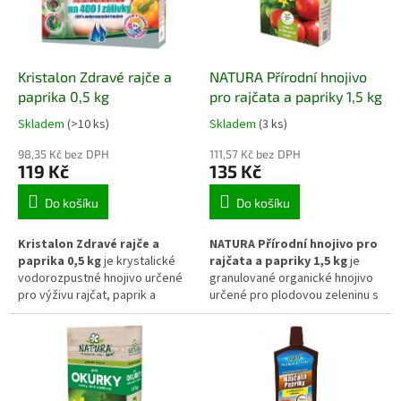
prostoru. Substrát je vhodný
pro použití na záhonech, ve
sklenících, truhlících,
květináčích i dalších pěstebních
Kristalon Zdravé rajče a
NATURA Přírodní hnojivo
nádobách.
paprika 0,5 kg
pro rajčata a papriky 1,5 kg
Skladem
(>10 ks)
Skladem
(3 ks)
98,35 Kč bez DPH
111,57 Kč bez DPH
119 Kč
135 Kč
Do košíku
Do košíku
Kristalon Zdravé rajče a
NATURA Přírodní hnojivo pro
paprika 0,5 kg
je krystalické
rajčata a papriky 1,5 kg
je
vodorozpustné hnojivo určené
granulované organické hnojivo
pro výživu rajčat, paprik a
určené pro plodovou zeleninu s
dalších plodových druhů
vyšší potřebou živin. Podporuje
zeleniny. Vyvážené složení živin
intenzivní růst, tvorbu květů i
podporuje zdravý růst rostlin,
pravidelnou násadu plodů a
nasazování květů a vývoj plodů.
přispívá k dlouhodobému
Díky krystalické formě se
zlepšení půdní struktury.
hnojivo snadno rozpouští ve