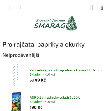
Přejít
NÁKUP
na
obsah
KOŠÍK
Pro rajčata, papriky a okurky
Nejprodávanější
Zahradní spirála k rajčatům - komaxit tl. 6 mm
Skladem
(>10 ks)
49 Kč
od
AGRO Zahradnický substrát 50 L
Skladem
(>10 ks)
190 Kč