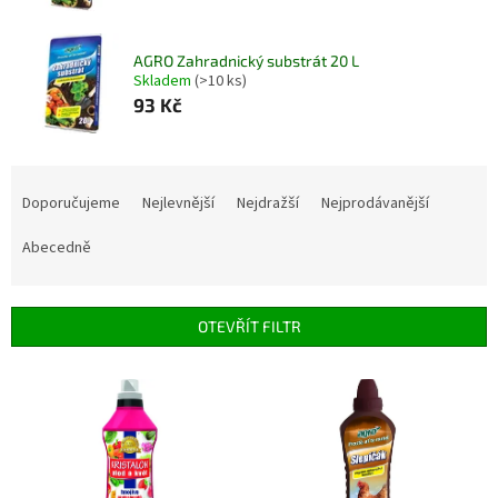
AGRO Zahradnický substrát 20 L
Skladem
(>10 ks)
93 Kč
Ř
a
Doporučujeme
Nejlevnější
Nejdražší
Nejprodávanější
z
e
Abecedně
n
í
p
OTEVŘÍT FILTR
r
o
V
d
ý
u
p
k
i
t
s
ů