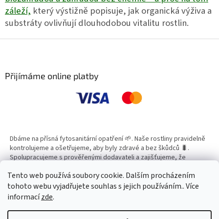
záleží,
který výstižně popisuje, jak organická výživa a
substráty ovlivňují dlouhodobou vitalitu rostlin.
Z
á
p
a
Přijímáme online platby
t
í
Dbáme na přísná fytosanitární opatření 🌱. Naše rostliny pravidelně
kontrolujeme a ošetřujeme, aby byly zdravé a bez škůdců 🐛.
Spolupracujeme s prověřenými dodavateli a zajišťujeme, že
všechny produkty splňují vysoké standardy kvality.
Tento web používá soubory cookie. Dalším procházením
tohoto webu vyjadřujete souhlas s jejich používáním.. Více
informací
zde
.
Vytvořil Shoptet