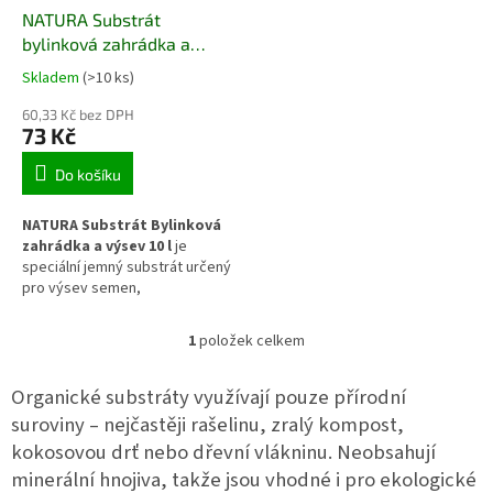
d
NATURA Substrát
u
bylinková zahrádka a
k
výsev 10 l
Skladem
(>10 ks)
t
ů
60,33 Kč bez DPH
73 Kč
Do košíku
NATURA Substrát Bylinková
zahrádka a výsev 10 l
je
speciální jemný substrát určený
pro výsev semen,
předpěstování mladých rostlin a
pěstování bylinek. Vytváří
1
položek celkem
O
vyvážené prostředí pro klíčení,
v
zakořeňování i počáteční růst
l
rostlin a díky jemné struktuře
Organické substráty využívají pouze přírodní
á
zajišťuje dobrý kontakt osiva se
suroviny – nejčastěji rašelinu, zralý kompost,
d
substrátem. Je vhodný pro
kokosovou drť nebo dřevní vlákninu. Neobsahují
a
pěstování v sadbovačích,
c
minerální hnojiva, takže jsou vhodné i pro ekologické
výsevních miskách, květináčích,