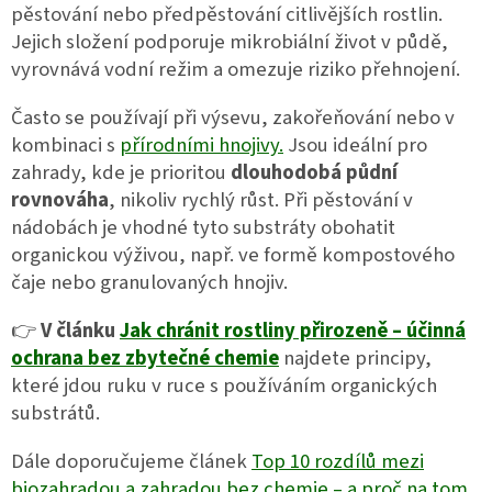
í
truhlících i menších záhonech.
pěstování nebo předpěstování citlivějších rostlin.
p
Jejich složení podporuje mikrobiální život v půdě,
r
v
vyrovnává vodní režim a omezuje riziko přehnojení.
k
y
Často se používají při výsevu, zakořeňování nebo v
v
kombinaci s
přírodními hnojivy.
Jsou ideální pro
ý
zahrady, kde je prioritou
dlouhodobá půdní
p
i
rovnováha
, nikoliv rychlý růst. Při pěstování v
s
nádobách je vhodné tyto substráty obohatit
u
organickou výživou, např. ve formě kompostového
čaje nebo granulovaných hnojiv.
👉
V článku
Jak chránit rostliny přirozeně – účinná
ochrana bez zbytečné chemie
najdete principy,
které jdou ruku v ruce s používáním organických
substrátů.
Dále doporučujeme článek
Top 10 rozdílů mezi
biozahradou a zahradou bez chemie – a proč na tom