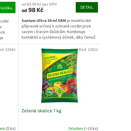
od 80,99 Kč bez DPH
DETAIL
 košíku
98 Kč
od
Sanium Ultra 30 ml SBM
je insekticidní
icidní
přípravek určený k ochraně rostlin proti
u
savým i žravým škůdcům. Kombinuje
oti
kontaktní a systémový účinek, díky čemuž
je
působí rychle i dlouhodobě. Pomáhá
ky čemuž
omezovat výskyt mšic, molic, housenek a
 delší
ód:
32642
Kód:
22622
dalších škůdců na zelenině, ovocných
ovocné
rostlinách i okrasných výsadbách.
Zelená skalice 1 kg
dem
(5 ks)
Skladem
(>10 ks)