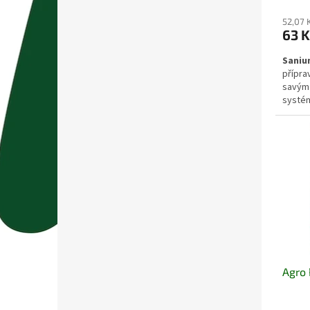
52,07 
63 K
Sanium
přípra
savým 
systém
rychlý
omezov
dalšíc
rostli
Agro 