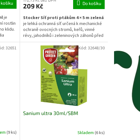
172,73 Kč bez DPH
 košíku
Do košíku
209 Kč
ml
je
Stocker Síť proti ptákům 4 × 5 m zelená
í rostlin
je lehká ochranná síť určená k mechanické
o klidu.
ochraně ovocných stromů, keřů, vinné
dia
révy, jahodníků i zeleninových záhonů před
y, a tím
ptáky. Vytváří fyzickou bariéru, která
sezóně.
pomáhá omezovat poškození dozrávajících
ód:
32651
Kód:
32648/30
rasné
plodů, přitom propouští světlo i vzduch a
při správné instalaci neomezuje běžný růst
rostlin.
Sanium ultra 30ml/SBM
dem
(9 ks)
Skladem
(6 ks)