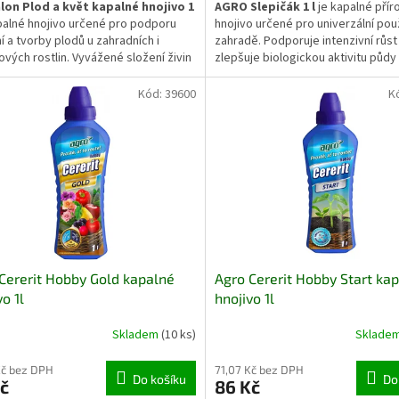
lon Plod a květ kapalné hnojivo 1
AGRO Slepičák 1 l
je kapalné přír
palné hnojivo určené pro podporu
hnojivo určené pro univerzální použ
í a tvorby plodů u zahradních i
zahradě. Podporuje intenzivní růst 
vých rostlin. Vyvážené složení živin
zlepšuje biologickou aktivitu půdy
vá k bohatší násadě květů, lepšímu
přispívá k vyšší úrodnosti i celkové
ení plodů a celkové vitalitě rostlin
pěstovaných plodin.
Kód:
39600
K
 vegetačního období.
Cererit Hobby Gold kapalné
Agro Cererit Hobby Start ka
vo 1l
hnojivo 1l
Skladem
(10 ks)
Sklade
Kč bez DPH
71,07 Kč bez DPH
Do košíku
Do
č
86 Kč