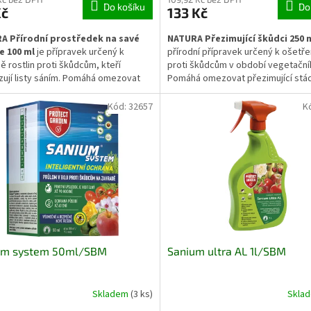
Do košíku
Do
Kč
133 Kč
A Přírodní prostředek na savé
NATURA Přezimující škůdci 250 
e 100 ml
je přípravek určený k
přírodní přípravek určený k ošetřen
ě rostlin proti škůdcům, kteří
proti škůdcům v období vegetačníh
ují listy sáním. Pomáhá omezovat
Pomáhá omezovat přezimující stá
 mšic, molic nebo svilušek a přispívá
škůdců, jako jsou vajíčka nebo larv
ení zdravého vzhledu rostlin. Vhodný
snižuje jejich výskyt v následující 
Kód:
32657
K
použití na zelenině, bylinkách i
Vhodný je pro ovocné dřeviny i ok
ch rostlinách v interiéru i exteriéru.
keře.
um system 50ml/SBM
Sanium ultra AL 1l/SBM
Skladem
(3 ks)
Skla