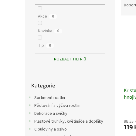
n
a
Dopor
e
z
l
Akce
0
e
V
n
ý
í
Novinka
0
p
p
i
r
Tip
0
s
o
p
d
ROZBALIT FILTR
r
u
o
k
d
t
Přeskočit
u
ů
Kategorie
kategorie
Krist
k
hnoji
t
Sortiment rostlin
ů
Pěstování a výživa rostlin
Dekorace a svíčky
Plastové truhlíky, květináče a doplňky
98,35 
119 
Cibuloviny a osivo