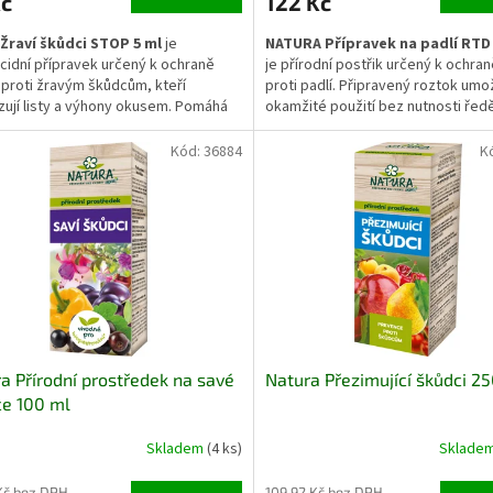
Kč
122 Kč
Žraví škůdci STOP 5 ml
je
NATURA Přípravek na padlí RTD 
icidní přípravek určený k ochraně
je přírodní postřik určený k ochran
n proti žravým škůdcům, kteří
proti padlí. Připravený roztok umo
ují listy a výhony okusem. Pomáhá
okamžité použití bez nutnosti ředě
at výskyt housenek, brouků a
Pomáhá omezovat výskyt padlí na l
 škůdců a brání jejich dalšímu šíření.
podporuje přirozenou obranysch
Kód:
36884
K
 je pro použití na zelenině,
rostlin. Vhodný je pro zeleninu, o
ch rostlinách i okrasných
dřeviny i okrasné rostliny pěstova
bách.
záhonech, ve skleníku i v nádobách
a Přírodní prostředek na savé
Natura Přezimující škůdci 2
e 100 ml
Skladem
(4 ks)
Sklade
Kč bez DPH
109,92 Kč bez DPH