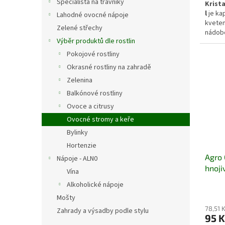
Specialista na trávníky
Krista
l
je ka
Lahodné ovocné nápoje
kveten
Zelené střechy
nádobo
Výběr produktů dle rostlin
přispí
vybarv
Pokojové rostliny
během
Okrasné rostliny na zahradě
Zelenina
Balkónové rostliny
Ovoce a citrusy
Ovocné stromy a keře
Bylinky
Hortenzie
Agro 
Nápoje - ALN0
hnoji
Vína
Alkoholické nápoje
Mošty
78,51 
Zahrady a výsadby podle stylu
95 K