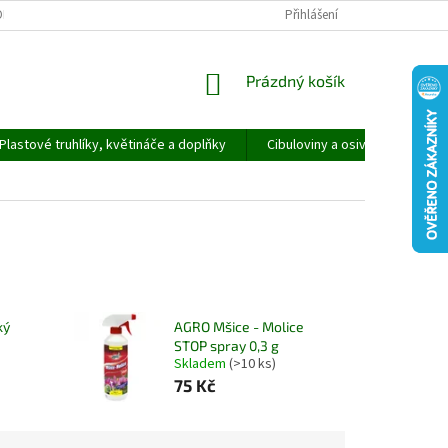
ORMULÁŘ PRO UPLATNĚNÍ REKLAMACE
REKLAMAČNÍ ŘÁD
Přihlášení
NÁKUPNÍ
Prázdný košík
KOŠÍK
Plastové truhlíky, květináče a doplňky
Cibuloviny a osivo
Speci
ký
AGRO Mšice - Molice
STOP spray 0,3 g
Skladem
(>10 ks)
75 Kč