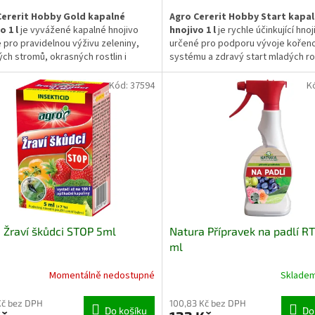
Cererit Hobby Gold kapalné
Agro Cererit Hobby Start kapa
o 1 l
je vyvážené kapalné hnojivo
hnojivo 1 l
je rychle účinkující hnoj
 pro pravidelnou výživu zeleniny,
určené pro podporu vývoje kořen
ch stromů, okrasných rostlin i
systému a zdravý start mladých ros
nanů. Dodává rychle dostupné živiny,
Pomáhá stabilizovat růst po výsad
podporují zdravý růst, pevnou
přispívá k vytvoření silného zákla
Kód:
37594
K
pletiv a celkovou vitalitu rostlin
další vegetační vývoj zeleniny, o
 vegetace.
stromů, okrasných rostlin i jehlična
Žraví škůdci STOP 5ml
Natura Přípravek na padlí R
ml
Momentálně nedostupné
Sklade
Kč bez DPH
100,83 Kč bez DPH
Do košíku
Do