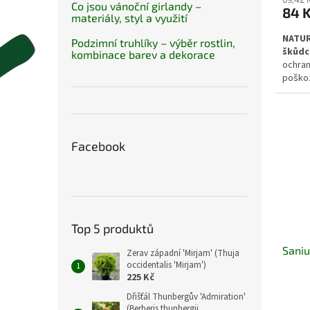
Co jsou vánoční girlandy –
84 
materiály, styl a využití
NATUR
Podzimní truhlíky – výběr rostlin,
škůdc
kombinace barev a dekorace
ochran
poškoz
výskyt
k udrž
je pro 
okrasný
Facebook
Top 5 produktů
Sani
Zerav západní 'Mirjam' (Thuja
occidentalis 'Mirjam')
225 Kč
Dřišťál Thunbergův 'Admiration'
(Berberis thunbergii