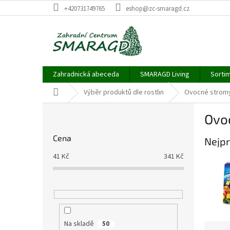
Přejít
+420731749765
eshop@zc-smaragd.cz
na
obsah
Zahradnická abeceda
SMARAGD Living
Sortim
Domů
Výběr produktů dle rostlin
Ovocné stromy
P
Ovo
o
s
Cena
Nejpr
t
r
41
Kč
341
Kč
a
n
n
í
p
a
Na skladě
50
Ř