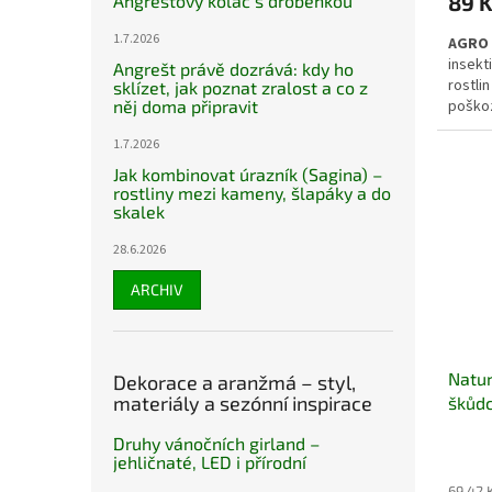
89 
Angreštový koláč s drobenkou
1.7.2026
AGRO 
insekt
Angrešt právě dozrává: kdy ho
rostli
sklízet, jak poznat zralost a co z
něj doma připravit
poškoz
omezov
1.7.2026
dalších
Vhodný
Jak kombinovat úrazník (Sagina) –
ovocný
rostliny mezi kameny, šlapáky a do
výsad
skalek
28.6.2026
ARCHIV
Natur
Dekorace a aranžmá – styl,
materiály a sezónní inspirace
škůdc
Druhy vánočních girland –
jehličnaté, LED i přírodní
69,42 