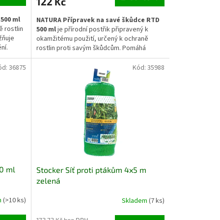
122 Kč
500 ml
NATURA Přípravek na savé škůdce RTD
ě rostlin
500 ml
je přírodní postřik připravený k
žňuje
okamžitému použití, určený k ochraně
ní.
rostlin proti savým škůdcům. Pomáhá
istech a
omezovat výskyt mšic, molic nebo svilušek
opnost
a přispívá k udržení zdravého vzhledu
ód:
36875
Kód:
35988
vocné
rostlin. Vhodný je pro použití na zelenině,
né na
bylinkách i okrasných rostlinách v interiéru i
.
exteriéru.
50 ml
Stocker Síť proti ptákům 4x5 m
zelená
m
(>10 ks)
Skladem
(7 ks)