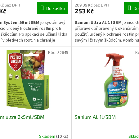
 Kč bez DPH
209,09 Kč bez DPH
Do košíku
Do
Kč
253 Kč
m System 50 ml SBM
je systémový
Sanium Ultra AL 1 l SBM
je insekt
icid určený k ochraně rostlin proti
přípravek připravený k okamžitém
škůdcům. Po aplikaci se účinná látka
použití, určený k ochraně rostlin pr
 v pletivech rostlin a chrání je
savým i žravým škůdcům. Kombinu
ř. Pomáhá omezovat výskyt mšic,
kontaktní a systémový účinek, dí
a dalších škůdců a přispívá k udržení
působí rychle a zároveň poskytuje
Kód:
32645
K
ho růstu i vzhledu rostlin.
ochranu. Vhodný je pro zeleninu, 
rostliny i okrasné výsadby.
um ultra 2x5ml/SBM
Sanium AL 1l/SBM
Skladem
(10 ks)
Skla