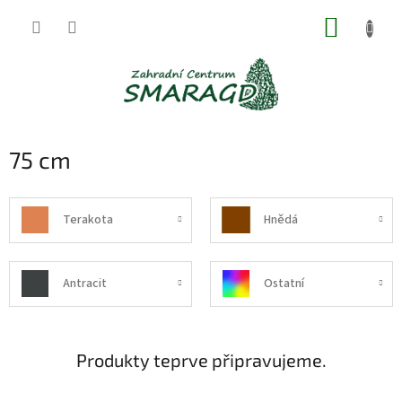
Přejít
NÁKUP
na
obsah
KOŠÍK
75 cm
Terakota
Hnědá
Antracit
Ostatní
Produkty teprve připravujeme.