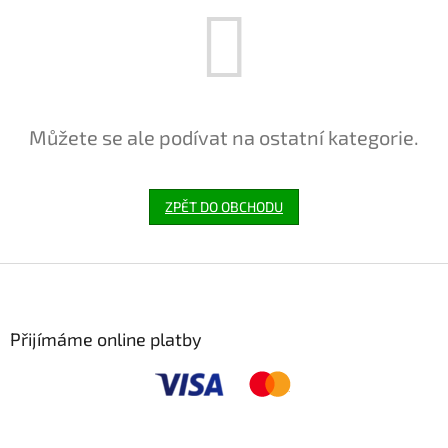
Můžete se ale podívat na ostatní kategorie.
ZPĚT DO OBCHODU
Z
á
p
a
Přijímáme online platby
t
í