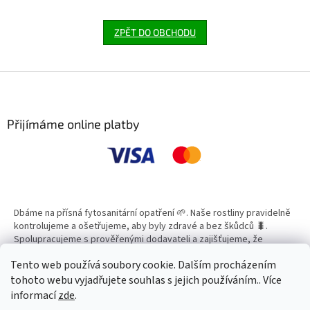
ZPĚT DO OBCHODU
Z
á
p
a
Přijímáme online platby
t
í
Dbáme na přísná fytosanitární opatření 🌱. Naše rostliny pravidelně
kontrolujeme a ošetřujeme, aby byly zdravé a bez škůdců 🐛.
Spolupracujeme s prověřenými dodavateli a zajišťujeme, že
všechny produkty splňují vysoké standardy kvality.
Tento web používá soubory cookie. Dalším procházením
tohoto webu vyjadřujete souhlas s jejich používáním.. Více
informací
zde
.