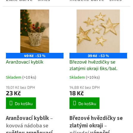
přírodních materiálů
přírodních materiálů
(šišky, plody, semeníky
(šišky, proutěné
a proutí). ✨ Vhodné pro
ozdoby, sušené květy).
vánoční aranžmá, věnce
✨ Ideální pro vánoční
i sváteční výzdobu.
aranžmá, věnce a
sváteční dekorace.
49 Kč
–53 %
39 Kč
–53 %
Aranžovací kyblík
Březové hvězdičky se
zlatými okraji 6ks/bal.
Skladem
(>10 ks)
Skladem
(>10 ks)
19,01 Kč bez DPH
14,88 Kč bez DPH
23 Kč
18 Kč
Do košíku
Do košíku
Aranžovací kyblík
–
Březové hvězdičky se
kovová nádoba se
zlatými okraji
–
světlou aranžovací
přírodní
vánoční