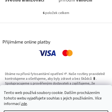
hmotou
, ideální pro
dekorace
pro tvoření a
tvorbu květinových a
aranžování. ⭐ Elegantní
6
položek celkem
O
svátečních aranžmá. 🌸
doplněk do věnců,
v
Praktický doplněk pro
l
svícnů nebo na sváteční
Z
á
á
každého, kdo rád tvoří
stůl.
d
p
dekorace.
a
a
Přijímáme online platby
c
t
í
í
p
r
v
k
y
Dbáme na přísná fytosanitární opatření 🌱. Naše rostliny pravidelně
v
kontrolujeme a ošetřujeme, aby byly zdravé a bez škůdců 🐛.
ý
Spolupracujeme s prověřenými dodavateli a zajišťujeme, že
p
všechny produkty splňují vysoké standardy kvality.
i
Tento web používá soubory cookie. Dalším procházením
s
tohoto webu vyjadřujete souhlas s jejich používáním.. Více
u
informací
zde
.