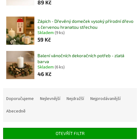
89 Kč
Zápich - Dřevěný domeček vysoký přírodní dřevo
s červenou hranatou střechou
Skladem
(9 ks)
59 Kč
Balení vánočních dekoračních potřeb - zlatá
barva
Skladem
(6 ks)
46 Kč
Ř
a
Doporučujeme
Nejlevnější
Nejdražší
Nejprodávanější
z
e
Abecedně
n
í
p
OTEVŘÍT FILTR
r