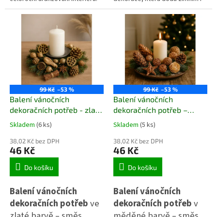
Rustikální vzhled z kokosových
celoročním aranžmá útulný a
větviček se skvěle hodí na
hravý vzhled. Díky lehkému
jídelní stůl, komodu,
materiálu a vysokému tvaru
konferenční stolek i jako
krásně vynikne v květináči,
podklad pro sezónní, podzimní
truhlíku, váze nebo v kombinaci
nebo vánoční dekorace.
s větvičkami. Jemně vyřezané
Přirozený materiál dodá
okénka dodávají dekoraci
každému aranžmá přírodní a
příjemnou domáckou
elegantní charakter.
atmosféru.
99 Kč
–53 %
99 Kč
–53 %
Balení vánočních
Balení vánočních
dekoračních potřeb - zlatá
dekoračních potřeb –
barva
měděná barva
Skladem
(6 ks)
Skladem
(5 ks)
38,02 Kč bez DPH
38,02 Kč bez DPH
46 Kč
46 Kč
Do košíku
Do košíku
Balení vánočních
Balení vánočních
dekoračních potřeb
ve
dekoračních potřeb
v
zlaté barvě – směs
měděné barvě – směs