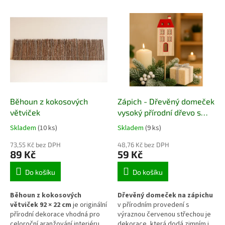
o
V
d
ý
u
p
k
i
t
s
ů
p
r
o
d
Běhoun z kokosových
Zápich - Dřevěný domeček
u
větviček
vysoký přírodní dřevo s
k
červenou hranatou
Skladem
(10 ks)
Skladem
(9 ks)
t
střechou
ů
73,55 Kč bez DPH
48,76 Kč bez DPH
89 Kč
59 Kč
Do košíku
Do košíku
Běhoun z kokosových
Dřevěný domeček na zápichu
větviček 92 × 22 cm
je originální
v přírodním provedení s
přírodní dekorace vhodná pro
výraznou červenou střechou je
celoroční aranžování interiéru.
dekorace, která dodá zimním i