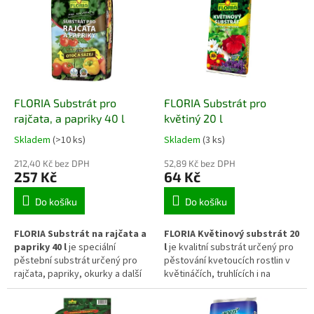
zakořenění, zdravý růst a
složek podporuje zakořenění,
dlouhodobou vitalitu rostlin.
zdravý růst a udržování
Substrát je vhodný pro použití
potřebné vláhy.
na záhonech, ve sklenících i v
pěstebních nádobách.
FLORIA Substrát pro
FLORIA Substrát pro
rajčata, a papriky 40 l
květiný 20 l
Skladem
(>10 ks)
Skladem
(3 ks)
212,40 Kč bez DPH
52,89 Kč bez DPH
257 Kč
64 Kč
Do košíku
Do košíku
FLORIA Substrát na rajčata a
FLORIA Květinový substrát 20
papriky 40 l
je speciální
l
je kvalitní substrát určený pro
pěstební substrát určený pro
pěstování kvetoucích rostlin v
rajčata, papriky, okurky a další
květináčích, truhlících i na
plodovou zeleninu s vyššími
záhonech. Poskytuje vhodné
nároky na vláhu a výživu.
podmínky pro rychlé
Vyvážené složení podporuje
zakořenění, zdravý růst a