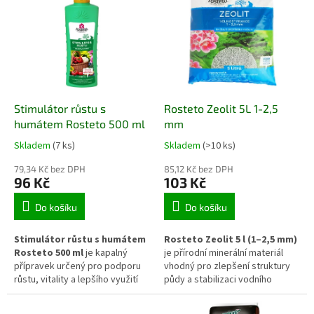
celou vegetační sezónu. Je
podporuje rozvoj kořenového
vhodný pro truhlíky, květináče,
systému a vytváří vhodné
závěsné nádoby i další pěstební
prostředí pro borůvky,
kontejnery.
rododendrony, azalky,
hortenzie, vřesy i další rostliny
se specifickými nároky na půdní
reakci.
Stimulátor růstu s
Rosteto Zeolit 5L 1-2,5
humátem Rosteto 500 ml
mm
Skladem
(7 ks)
Skladem
(>10 ks)
79,34 Kč bez DPH
85,12 Kč bez DPH
96 Kč
103 Kč
Do košíku
Do košíku
Stimulátor růstu s humátem
Rosteto Zeolit 5 l (1–2,5 mm)
Rosteto 500 ml
je kapalný
je přírodní minerální materiál
přípravek určený pro podporu
vhodný pro zlepšení struktury
růstu, vitality a lepšího využití
půdy a stabilizaci vodního
živin rostlinami. Obsah
režimu. Díky své pórovité
humátových látek přispívá k
struktuře dokáže zadržovat