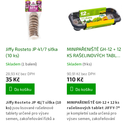
vytvoří vhodné prostředí pro
Po zalití vodou několikanásobně
klíčení, růst kořenů i následné
zvětší svůj objem, vytvoří
přesazování mladých rostlin.
kompaktní pěstební prostředí a
díky jemné síťce umožňují
snadnou manipulaci i
přesazování bez zbytečného
narušení kořenového systému.
Jiffy Rosteto JP 41/7 síťka
MINIPAŘENIŠTĚ GH-12 + 12
(10 ks)
KS RAŠELINOVÝCH TABLET
JIFFY-7®
Skladem
(1 balení)
Skladem
(9 ks)
28,93 Kč bez DPH
90,91 Kč bez DPH
35 Kč
110 Kč
Do košíku
Do košíku
Jiffy Rosteto JP 41/7 síťka (10
MINIPAŘENIŠTĚ GH-12 + 12 ks
ks)
jsou lisované rašelinové
rašelinových tablet JIFFY-7®
tablety určené pro výsev
je kompletní sada určená pro
semen, zakořeňování řízků a
výsev semen, zakořeňování
předpěstování mladých rostlin.
řízků a předpěstování mladých