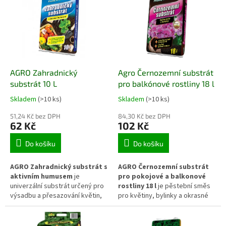
provzdušnění kořenů a svým
postupně je uvolňovat ke
složením podporuje
bohaté
kořenům rostlin. Vhodný je pro
kvetení
a
zdravý růst
.
přimíchání do substrátu,
výsadby i dlouhodobé zlepšení
půdních podmínek.
AGRO Zahradnický
Agro Černozemní substrát
substrát 10 L
pro balkónové rostliny 18 l
Skladem
(>10 ks)
Skladem
(>10 ks)
51,24 Kč bez DPH
84,30 Kč bez DPH
62 Kč
102 Kč
Do košíku
Do košíku
AGRO Zahradnický substrát s
AGRO Černozemní substrát
aktivním humusem
je
pro pokojové a balkonové
univerzální substrát určený pro
rostliny 18 l
je pěstební směs
výsadbu a přesazování květin,
pro květiny, bylinky a okrasné
zeleniny, bylinek, okrasných
rostliny v květináčích, truhlících
rostlin, keřů i mladých stromků.
a dalších nádobách. Obsah
Aktivní humus podporuje
černozemních a organických