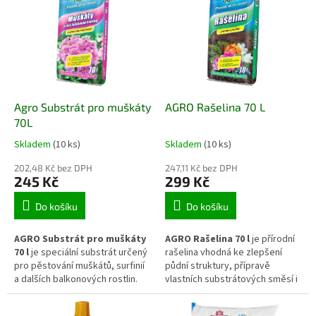
zdravý růst a tvorbu bohaté
růst a je vhodný pro použití na
úrody. Je vhodný pro pěstování
záhonech, ve sklenících i v
na záhonech, ve vyvýšených
pěstebních nádobách.
záhonech, truhlících i
pěstebních nádobách.
Agro Substrát pro muškáty
AGRO Rašelina 70 L
70L
Skladem
(10 ks)
Skladem
(10 ks)
202,48 Kč bez DPH
247,11 Kč bez DPH
245 Kč
299 Kč
Do košíku
Do košíku
AGRO Substrát pro muškáty
AGRO Rašelina 70 l
je přírodní
70 l
je speciální substrát určený
rašelina vhodná ke zlepšení
pro pěstování muškátů, surfinií
půdní struktury, přípravě
a dalších balkonových rostlin.
vlastních substrátových směsí i
Podporuje rychlé zakořenění,
pěstování kyselomilných rostlin.
zdravý růst a bohaté kvetení po
Pomáhá zadržovat vláhu,