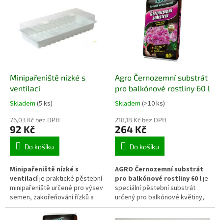
rozvoji kořenového systému a
vodu i živiny a postupně je
celkové kondici rostlin během
uvolňovat ke kořenům rostlin.
vegetace. Vhodný je pro
Uplatní se při výsadbě,
okrasné i užitkové rostliny
přimíchání do substrátu i při
pěstované na záhonech i v
dlouhodobé péči o půdu.
nádobách.
Minipařeniště nízké s
Agro Černozemní substrát
ventilací
pro balkónové rostliny 60 l
Skladem
(5 ks)
Skladem
(>10 ks)
76,03 Kč bez DPH
218,18 Kč bez DPH
92 Kč
264 Kč
Do košíku
Do košíku
Minipařeniště nízké s
AGRO Černozemní substrát
ventilací
je praktické pěstební
pro balkónové rostliny 60 l
je
minipařeniště určené pro výsev
speciální pěstební substrát
semen, zakořeňování řízků a
určený pro balkónové květiny,
předpěstování mladých rostlin.
bylinky a další rostliny
Průhledné víko s nastavitelnou
pěstované v truhlících,