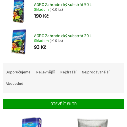
AGRO Zahradnický substrát 50 L
Skladem
(>10 ks)
190 Kč
AGRO Zahradnický substrát 20 L
Skladem
(>10 ks)
93 Kč
Ř
a
Doporučujeme
Nejlevnější
Nejdražší
Nejprodávanější
z
e
Abecedně
n
í
p
OTEVŘÍT FILTR
r
o
V
d
ý