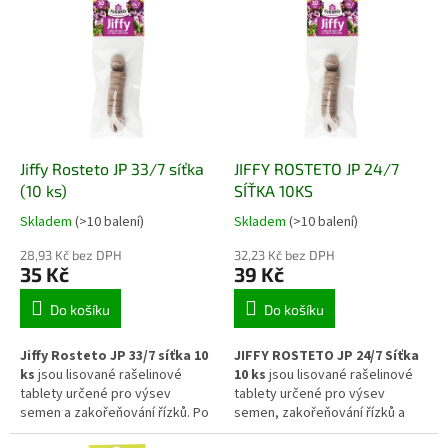
pomáhá rostlinám lépe
humátových látek přispívá k
překonat stres a podpořit
rozvoji kořenového systému a
tvorbu kořenového systému.
celkové kondici rostlin. Vhodný
Vhodný je pro široké spektrum
je pro okrasné i užitkové
okrasných i užitkových rostlin
rostliny pěstované na záhonech
pěstovaných na záhonech i v
i v nádobách.
nádobách.
Jiffy Rosteto JP 33/7 síťka
JIFFY ROSTETO JP 24/7
(10 ks)
SÍŤKA 10KS
Skladem
(>10 balení)
Skladem
(>10 balení)
28,93 Kč bez DPH
32,23 Kč bez DPH
35 Kč
39 Kč
Do košíku
Do košíku
Jiffy Rosteto JP 33/7 síťka 10
JIFFY ROSTETO JP 24/7 Síťka
ks
jsou lisované rašelinové
10 ks
jsou lisované rašelinové
tablety určené pro výsev
tablety určené pro výsev
semen a zakořeňování řízků. Po
semen, zakořeňování řízků a
navlhčení zvětší svůj objem a
předpěstování mladých rostlin.