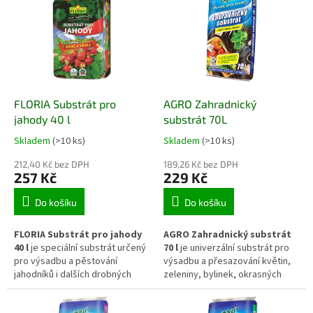
rychlé zakořenění, zdravý růst
dlouhodobě bohaté kvetení. Je
rostlin a vytváří vhodné
vhodný pro letničky, balkonové
podmínky pro kvetení i tvorbu
květiny, trvalky i další okrasné
plodů. Substrát je vhodný pro
rostliny pěstované v nádobách i
pěstování na záhonech, ve
ve volné půdě.
sklenících, fóliovnících i ve
větších nádobách.
FLORIA Substrát pro
AGRO Zahradnický
jahody 40 l
substrát 70L
Skladem
(>10 ks)
Skladem
(>10 ks)
212,40 Kč bez DPH
189,26 Kč bez DPH
257 Kč
229 Kč
Do košíku
Do košíku
FLORIA Substrát pro jahody
AGRO Zahradnický substrát
40 l
je speciální substrát určený
70 l
je univerzální substrát pro
pro výsadbu a pěstování
výsadbu a přesazování květin,
jahodníků i dalších drobných
zeleniny, bylinek, okrasných
ovocných rostlin. Vytváří vhodné
rostlin, keřů i mladých stromků.
podmínky pro zakořenění,
Podporuje zakořenění, zdravý