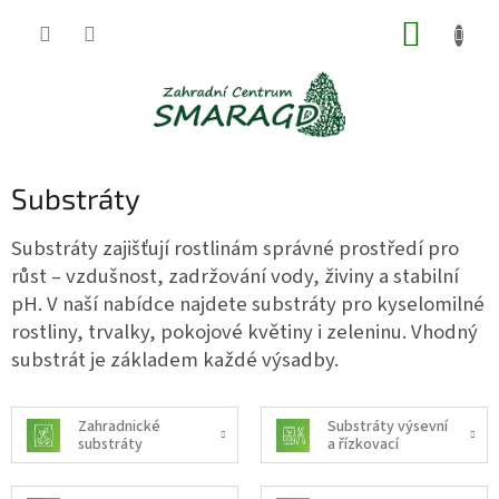
Přejít
NÁKUP
na
obsah
KOŠÍK
Substráty
Substráty zajišťují rostlinám správné prostředí pro
růst – vzdušnost, zadržování vody, živiny a stabilní
pH. V naší nabídce najdete substráty pro kyselomilné
rostliny, trvalky, pokojové květiny i zeleninu. Vhodný
substrát je základem každé výsadby.
Zahradnické
Substráty výsevní
substráty
a řízkovací