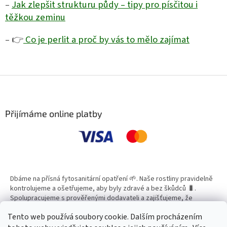
–
Jak zlepšit strukturu půdy – tipy pro písčitou i
těžkou zeminu
– 👉
Co je perlit a proč by vás to mělo zajímat
Z
á
p
a
Přijímáme online platby
t
í
Dbáme na přísná fytosanitární opatření 🌱. Naše rostliny pravidelně
kontrolujeme a ošetřujeme, aby byly zdravé a bez škůdců 🐛.
Spolupracujeme s prověřenými dodavateli a zajišťujeme, že
všechny produkty splňují vysoké standardy kvality.
Tento web používá soubory cookie. Dalším procházením