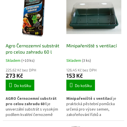
ventilací pomáhá udržovat
květináčích a větších nádobách.
vhodné mikroklima, reguluje
Vyvážené složení podporuje
vlhkost a podporuje
zdravé zakořenění, bujný růst a
rovnoměrné klíčení i zdravý
dlouhodobé kvetení, zatímco
počáteční růst rostlin. Díky
černozemní, rašelinné a
nízkému provedení je ideální
humusové složky pomáhají
pro použití na parapetech, ve
udržovat příznivý poměr vláhy a
sklenících i dalších pěstebních
vzduchu v kořenovém prostoru.
Agro Černozemní substrát
Minipařeniště s ventilací
prostorách.
Substrát je připraven k
okamžitému použití a je vhodný
pro celou zahradu 60 l
pro pěstování na balkonech,
Skladem
(>10 ks)
Skladem
(3 ks)
terasách i zahradách.
225,62 Kč bez DPH
126,45 Kč bez DPH
273 Kč
153 Kč
Do košíku
Do košíku
AGRO Černozemní substrát
Minipařeniště s ventilací
je
pro celou zahradu 60 l
je
praktická pěstební pomůcka
univerzální substrát s vysokým
určená pro výsev semen,
podílem kvalitní černozemě
zakořeňování řízků a
určený pro výsadbu,
předpěstování mladých rostlin.
přesazování a pěstování
Průhledné víko s nastavitelnou