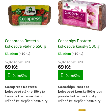
širokého spektra zahradních
ventilací pomáhá udržovat
rostlin. Podporuje zakořenění,
optimální mikroklima, reguluje
zdravý růst a zlepšuje strukturu
vlhkost i proudění vzduchu a
půdy. Je vhodný pro záhony,
vytváří vhodné podmínky pro
výsadbu stromů a keřů, trávníky
rovnoměrné klíčení a zdravý
i pěstování rostlin v nádobách.
počáteční růst rostlin. Je
vhodné pro použití na
parapetech, ve sklenících,
Cocopress Rosteto -
Cocochips Rosteto -
pařeništích i dalších pěstebních
prostorách.
kokosové vlákno 650 g
kokosové kousky 500 g
Skladem
(>10 ks)
Skladem
(>10 ks)
57,02 Kč bez DPH
57,02 Kč bez DPH
69 Kč
69 Kč
Do košíku
Do košíku
Cocopress Rosteto –
Cocochips Rosteto –
kokosové vlákno 650 g
je
kokosové kousky 500 g
jsou
lisované kokosové vlákno
přírodní kokosové kousky
určené ke zlepšení struktury
určené ke zlepšení struktury
pěstebních směsí. Po namočení
pěstebních směsí,
vytvoří až 8 l lehkého a
provzdušnění substrátu a