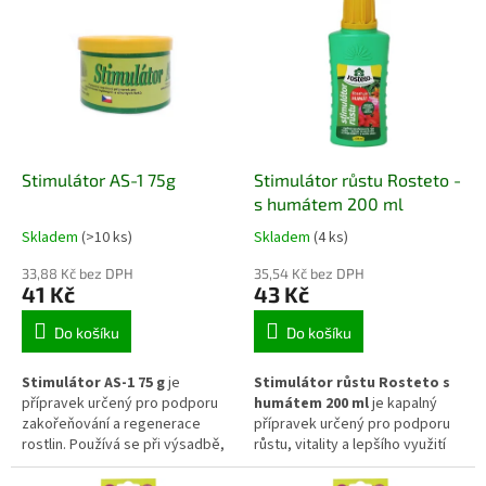
vzdušného materiálu, který
dekorativnímu zakrytí jeho
pomáhá zadržovat vláhu,
povrchu. Díky hrubé porézní
podporuje provzdušnění
struktuře podporují odvod
kořenového prostoru a je
přebytečné vody, pomáhají
vhodný pro pokojové, zahradní i
udržovat příznivé podmínky pro
exotické rostliny.
kořenový systém a současně
zadržují část vláhy. Jsou vhodné
pro orchideje, pokojové,
Stimulátor AS-1 75g
Stimulátor růstu Rosteto -
tropické i další rostliny
pěstované v nádobách a lze je
s humátem 200 ml
využít také jako přírodní
Skladem
(>10 ks)
Skladem
(4 ks)
mulčovací a dekorační materiál.
33,88 Kč bez DPH
35,54 Kč bez DPH
41 Kč
43 Kč
Do košíku
Do košíku
Stimulátor AS-1 75 g
je
Stimulátor růstu Rosteto s
přípravek určený pro podporu
humátem 200 ml
je kapalný
zakořeňování a regenerace
přípravek určený pro podporu
rostlin. Používá se při výsadbě,
růstu, vitality a lepšího využití
přesazování nebo množení, kdy
živin rostlinami. Obsah