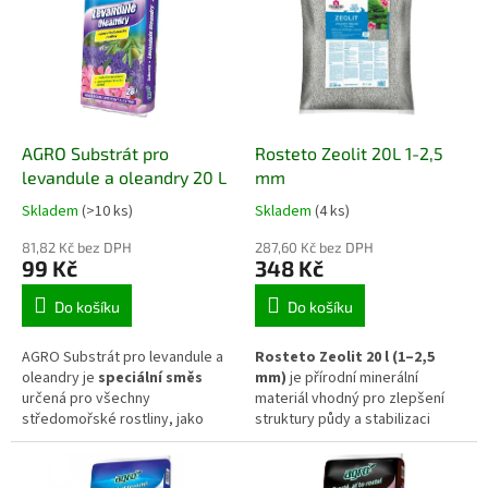
u
p
k
i
t
s
ů
p
r
o
d
AGRO Substrát pro
Rosteto Zeolit 20L 1-2,5
u
levandule a oleandry 20 L
mm
k
Skladem
(>10 ks)
Skladem
(4 ks)
t
ů
81,82 Kč bez DPH
287,60 Kč bez DPH
99 Kč
348 Kč
Do košíku
Do košíku
AGRO Substrát pro levandule a
Rosteto Zeolit 20 l (1–2,5
oleandry je
speciální směs
mm)
je přírodní minerální
určená pro všechny
materiál vhodný pro zlepšení
středomořské rostliny, jako
struktury půdy a stabilizaci
jsou levandule, oleandry,
vodního režimu. Díky své
citrusy, olivovníky či palmy.
pórovité struktuře dokáže
Obsahuje písek pro lepší
zadržovat vodu i živiny a