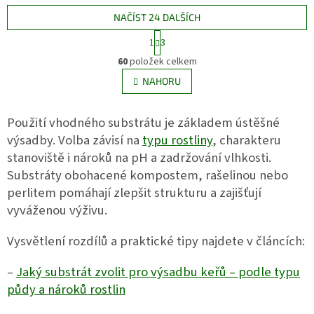
Po zalití vodou několikanásobně
rostlin. Obsahuje plastové
zvětší svůj objem, vytvoří
minipařeniště a 12 rašelinových
NAČÍST 24 DALŠÍCH
kompaktní pěstební prostředí a
tablet JIFFY-7®, které po zalití
S
1
3
díky jemné síťce umožňují
vodou vytvoří ideální prostředí
t
O
snadnou manipulaci i
pro klíčení a rozvoj kořenového
r
60
položek celkem
v
přesazování bez zbytečného
systému. Sada je vhodná pro
á
l
NAHORU
n
narušení kořenového systému.
domácí i skleníkové
á
k
předpěstování zeleniny,
d
o
bylinek, květin i okrasných
v
Použití vhodného substrátu je základem ústěšné
a
rostlin.
á
c
výsadby. Volba závisí na
typu rostliny
, charakteru
n
í
í
stanoviště i nároků na pH a zadržování vlhkosti.
p
Substráty obohacené kompostem, rašelinou nebo
r
v
perlitem pomáhají zlepšit strukturu a zajišťují
k
vyváženou výživu.
y
v
Vysvětlení rozdílů a praktické tipy najdete v článcích:
ý
p
i
–
Jaký substrát zvolit pro výsadbu keřů – podle typu
s
půdy a nároků rostlin
u