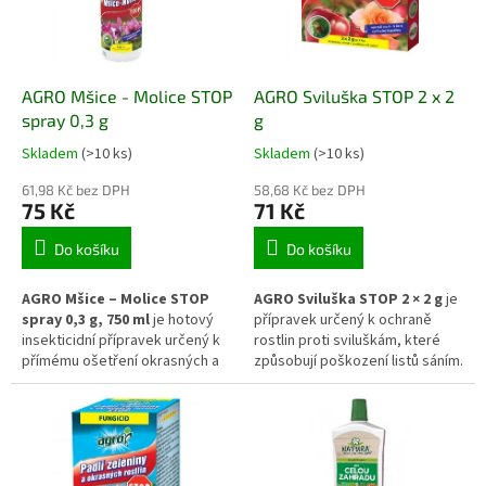
okrasných rostlinách při
pěstování na záhonech, ve
skleníku i v interiéru.
AGRO Mšice - Molice STOP
AGRO Sviluška STOP 2 x 2
spray 0,3 g
g
Skladem
(>10 ks)
Skladem
(>10 ks)
61,98 Kč bez DPH
58,68 Kč bez DPH
75 Kč
71 Kč
Do košíku
Do košíku
AGRO Mšice – Molice STOP
AGRO Sviluška STOP 2 × 2 g
je
spray 0,3 g, 750 ml
je hotový
přípravek určený k ochraně
insekticidní přípravek určený k
rostlin proti sviluškám, které
přímému ošetření okrasných a
způsobují poškození listů sáním.
užitkových rostlin proti mšicím,
Pomáhá omezovat jejich výskyt
molicím a dalším savým
a brání dalšímu šíření. Vhodný je
škůdcům. Kontaktně působí na
pro použití na zelenině,
zasažený hmyz a pomáhá rychle
ovocných rostlinách i okrasných
omezit jeho výskyt na listech i
výsadbách, kde přispívá k
mladých výhonech. Sprej je
udržení zdravého vzhledu a