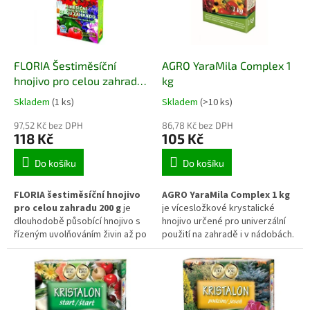
použití na záhonech, ve
období.
sklenících i na okrasných
výsadbách během vegetačního
období.
FLORIA Šestiměsíční
AGRO YaraMila Complex 1
hnojivo pro celou zahradu
kg
200 g
Skladem
(1 ks)
Skladem
(>10 ks)
97,52 Kč bez DPH
86,78 Kč bez DPH
118 Kč
105 Kč
Do košíku
Do košíku
FLORIA šestiměsíční hnojivo
AGRO YaraMila Complex 1 kg
pro celou zahradu 200 g
je
je vícesložkové krystalické
dlouhodobě působící hnojivo s
hnojivo určené pro univerzální
řízeným uvolňováním živin až po
použití na zahradě i v nádobách.
dobu šesti měsíců. Postupné
Obsahuje vyvážený poměr
uvolňování živin reaguje na
základních živin a mikroprvků,
teplotu a vlhkost půdy, takže
které podporují rovnoměrný
rostliny přijímají výživu
růst, pevnou stavbu pletiv a
průběžně podle své potřeby.
celkovou vitalitu rostlin během