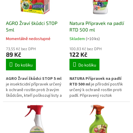
během vegetace.
rostlin i jehličnanů.
AGRO Žraví škůdci STOP
Natura Přípravek na padlí
5ml
RTD 500 ml
Momentálně nedostupné
Skladem
(>10 ks)
73,55 Kč bez DPH
100,83 Kč bez DPH
89 Kč
122 Kč
Do košíku
Do košíku
AGRO Žraví škůdci STOP 5 ml
NATURA Přípravek na padlí
je insekticidní přípravek určený
RTD 500 ml
je přírodní postřik
k ochraně rostlin proti žravým
určený k ochraně rostlin proti
škůdcům, kteří poškozují listy a
padlí. Připravený roztok
výhony okusem. Pomáhá
umožňuje okamžité použití bez
omezovat výskyt housenek,
nutnosti ředění. Pomáhá
brouků a dalších škůdců a brání
omezovat výskyt padlí na
jejich dalšímu šíření. Vhodný je
listech a podporuje přirozenou
pro použití na zelenině,
obranyschopnost rostlin.
ovocných rostlinách i okrasných
Vhodný je pro zeleninu, ovocné