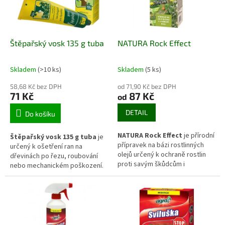
běžné péči během vegetace i v
období řezu.
Štěpařský vosk 135 g tuba
NATURA Rock Effect
Skladem
(>10 ks)
Skladem
(5 ks)
58,68 Kč bez DPH
od 71,90 Kč bez DPH
71 Kč
87 Kč
od
DETAIL
Do košíku
NATURA Rock Effect
je přírodní
Štěpařský vosk 135 g tuba
je
přípravek na bázi rostlinných
určený k ošetření ran na
olejů určený k ochraně rostlin
dřevinách po řezu, roubování
proti savým škůdcům i
nebo mechanickém poškození.
některým houbovým chorobám.
Po nanesení vytváří ochrannou
Působí kontaktně, narušuje
vrstvu, která pomáhá omezit
ochranné vrstvy škůdců a
vysychání pletiv a pronikání
omezuje jejich další vývoj.
patogenů. Vhodný je pro ovocné
Vhodný je pro použití na
i okrasné dřeviny při běžné péči
zelenině, ovocných dřevinách i
i při štěpařských pracích.