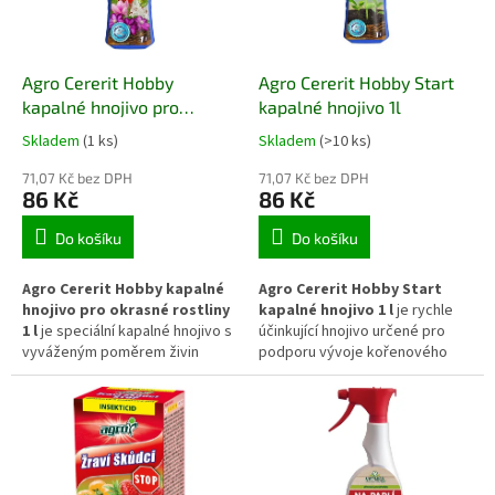
Agro Cererit Hobby
Agro Cererit Hobby Start
kapalné hnojivo pro
kapalné hnojivo 1l
okrasné rostliny 1l
Skladem
(1 ks)
Skladem
(>10 ks)
71,07 Kč bez DPH
71,07 Kč bez DPH
86 Kč
86 Kč
Do košíku
Do košíku
Agro Cererit Hobby kapalné
Agro Cererit Hobby Start
hnojivo pro okrasné rostliny
kapalné hnojivo 1 l
je rychle
1 l
je speciální kapalné hnojivo s
účinkující hnojivo určené pro
vyváženým poměrem živin
podporu vývoje kořenového
určené pro pravidelnou výživu
systému a zdravý start mladých
trvalek, keřů a kvetoucích
rostlin. Pomáhá stabilizovat růst
druhů. Dodává rychle dostupné
po výsadbě a přispívá k
živiny, které podporují zdravý
vytvoření silného základu pro
růst, tvorbu pevných výhonů a
další vegetační vývoj zeleniny,
intenzivní, dlouhodobé kvetení
ovocných stromů, okrasných