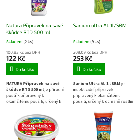
výsadbách.
dřeviny i okrasné rostliny
pěstované na záhonech, ve
skleníku i v nádobách.
Natura Přípravek na savé
Sanium ultra AL 1l/SBM
škůdce RTD 500 ml
Skladem
(2 ks)
Skladem
(9 ks)
100,83 Kč bez DPH
209,09 Kč bez DPH
122 Kč
253 Kč
Do košíku
Do košíku
NATURA Přípravek na savé
Sanium Ultra AL 1 l SBM
je
škůdce RTD 500 ml
je přírodní
insekticidní přípravek
postřik připravený k
připravený k okamžitému
okamžitému použití, určený k
použití, určený k ochraně rostlin
ochraně rostlin proti savým
proti savým i žravým škůdcům.
škůdcům. Pomáhá omezovat
Kombinuje kontaktní a
výskyt mšic, molic nebo
systémový účinek, díky čemuž
svilušek a přispívá k udržení
působí rychle a zároveň
zdravého vzhledu rostlin.
poskytuje delší ochranu. Vhodný
Vhodný je pro použití na
je pro zeleninu, ovocné rostliny i