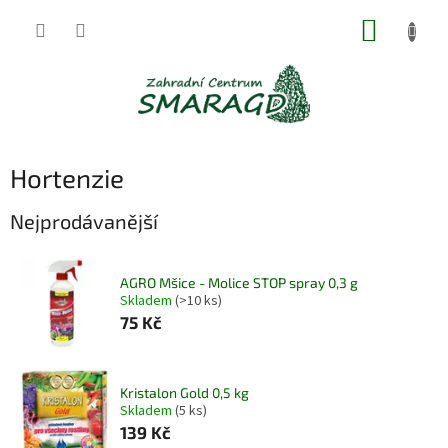
Přejít
NÁKUP
na
obsah
KOŠÍK
Hortenzie
Nejprodávanější
AGRO Mšice - Molice STOP spray 0,3 g
Skladem
(>10 ks)
75 Kč
Kristalon Gold 0,5 kg
Skladem
(5 ks)
139 Kč