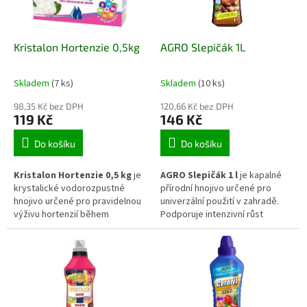
p
r
o
d
Kristalon Hortenzie 0,5kg
AGRO Slepičák 1L
u
k
Skladem
(7 ks)
Skladem
(10 ks)
t
ů
98,35 Kč bez DPH
120,66 Kč bez DPH
119 Kč
146 Kč
Do košíku
Do košíku
Kristalon Hortenzie 0,5 kg
je
AGRO Slepičák 1 l
je kapalné
krystalické vodorozpustné
přírodní hnojivo určené pro
hnojivo určené pro pravidelnou
univerzální použití v zahradě.
výživu hortenzií během
Podporuje intenzivní růst
vegetační sezóny. Vyvážené
rostlin, zlepšuje biologickou
složení živin podporuje zdravý
aktivitu půdy a přispívá k vyšší
růst, pevné výhony a bohaté
úrodnosti i celkové vitalitě
nasazení květů. Díky snadné
pěstovaných plodin.
rozpustnosti ve vodě umožňuje
přesné dávkování a rychlou
dostupnost živin pro kořenový