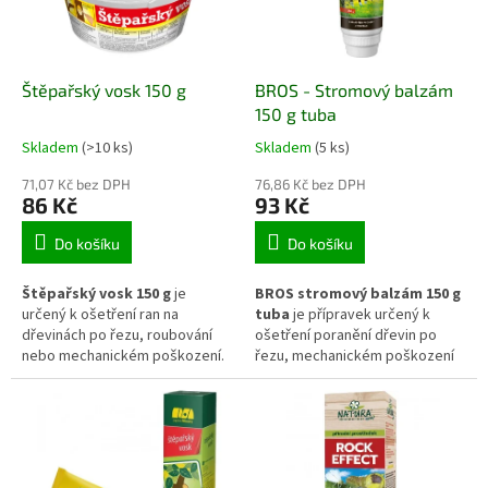
zelenině, bylinkách i okrasných
okrasné výsadby.
rostlinách v interiéru i exteriéru.
Štěpařský vosk 150 g
BROS - Stromový balzám
150 g tuba
Skladem
(>10 ks)
Skladem
(5 ks)
71,07 Kč bez DPH
76,86 Kč bez DPH
86 Kč
93 Kč
Do košíku
Do košíku
Štěpařský vosk 150 g
je
BROS stromový balzám 150 g
určený k ošetření ran na
tuba
je přípravek určený k
dřevinách po řezu, roubování
ošetření poranění dřevin po
nebo mechanickém poškození.
řezu, mechanickém poškození
Po nanesení vytváří ochrannou
nebo poškození mrazem.
vrstvu, která pomáhá omezit
Vytváří ochrannou vrstvu, která
vysychání pletiv a pronikání
pomáhá chránit rány před
patogenů. Vhodný je pro ovocné
vysycháním a pronikáním
i okrasné dřeviny při běžné péči
patogenů. Vhodný je pro ovocné
i při štěpařských pracích.
i okrasné stromy a keře při