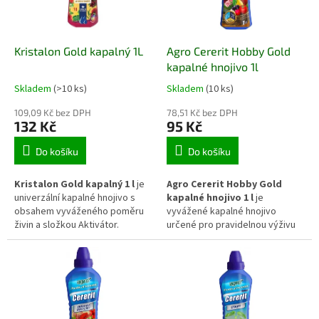
systém.
Kristalon Gold kapalný 1L
Agro Cererit Hobby Gold
kapalné hnojivo 1l
Skladem
(>10 ks)
Skladem
(10 ks)
109,09 Kč bez DPH
78,51 Kč bez DPH
132 Kč
95 Kč
Do košíku
Do košíku
Kristalon Gold kapalný 1 l
je
Agro Cererit Hobby Gold
univerzální kapalné hnojivo s
kapalné hnojivo 1 l
je
obsahem vyváženého poměru
vyvážené kapalné hnojivo
živin a složkou Aktivátor.
určené pro pravidelnou výživu
Podporuje rovnoměrný růst,
zeleniny, ovocných stromů,
zdravý vývoj kořenového
okrasných rostlin i jehličnanů.
systému, intenzivní kvetení a
Dodává rychle dostupné živiny,
vyšší odolnost rostlin během
které podporují zdravý růst,
vegetačního období.
pevnou stavbu pletiv a celkovou
vitalitu rostlin během vegetace.