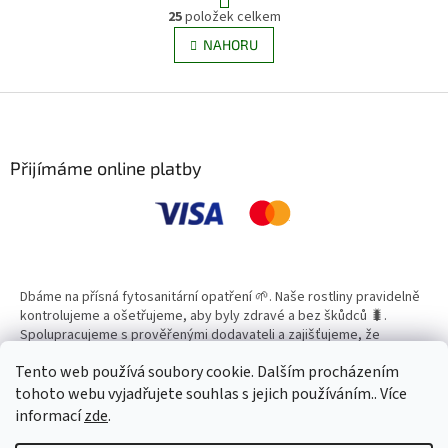
O
bohaté kvetení. Díky
strukturu půdy a zajišťuje
r
25
položek celkem
v
vodorozpustné formě umožňuje
postupné uvolňování živin
á
l
NAHORU
n
přesné dávkování a rychlou
během vegetace.
á
k
dostupnost živin pro kořenový
d
o
systém.
v
Z
a
á
c
á
n
í
p
í
p
a
Přijímáme online platby
r
t
v
í
k
y
v
ý
p
Dbáme na přísná fytosanitární opatření 🌱. Naše rostliny pravidelně
i
kontrolujeme a ošetřujeme, aby byly zdravé a bez škůdců 🐛.
s
Spolupracujeme s prověřenými dodavateli a zajišťujeme, že
u
všechny produkty splňují vysoké standardy kvality.
Tento web používá soubory cookie. Dalším procházením
tohoto webu vyjadřujete souhlas s jejich používáním.. Více
informací
zde
.