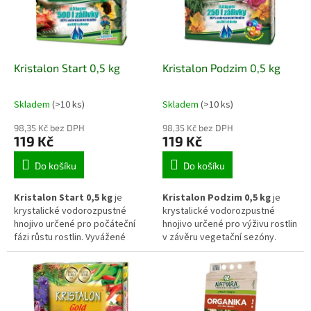
Hnojivo podporuje stabilní růst,
vegetace. Díky vodorozpustné
zdravé olistění a celkovou
formě umožňuje přesné
vitalitu rostlin v zahradních
dávkování a rychlou reakci
výsadbách.
porostu.
Kristalon Start 0,5 kg
Kristalon Podzim 0,5 kg
Skladem
(>10 ks)
Skladem
(>10 ks)
98,35 Kč bez DPH
98,35 Kč bez DPH
119 Kč
119 Kč
Do košíku
Do košíku
Kristalon Start 0,5 kg
je
Kristalon Podzim 0,5 kg
je
krystalické vodorozpustné
krystalické vodorozpustné
hnojivo určené pro počáteční
hnojivo určené pro výživu rostlin
fázi růstu rostlin. Vyvážené
v závěru vegetační sezóny.
složení živin podporuje rychlé
Speciální složení s vyšším
zakořenění, tvorbu nových
podílem draslíku podporuje
výhonů a celkový start
vyzrávání pletiv, zvyšuje
vegetace. Díky krystalické
odolnost rostlin vůči zimním
formě se hnojivo snadno
podmínkám a přispívá k lepší