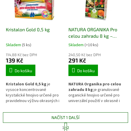
rozpouští ve vodě a umožňuje
kondici dřevin i trvalek před
přesné dávkování při pravidelné
obdobím vegetačního klidu.
zálivce.
Kristalon Gold 0,5 kg
NATURA ORGANIKA Pro
celou zahradu 8 kg –
univerzální organické
Skladem
(5 ks)
Skladem
(>10 ks)
hnojivo
114,88 Kč bez DPH
240,50 Kč bez DPH
139 Kč
291 Kč
Do košíku
Do košíku
Kristalon Gold 0,5 kg
je
NATURA Organika pro celou
vysoce koncentrované
zahradu 8 kg
je granulované
krystalické hnojivo určené pro
organické hnojivo určené pro
pravidelnou výživu okrasných i
univerzální použití v okrasné i
užitkových rostlin během
užitkové části zahrady.
vegetace. Obsahuje vyvážený
Obsahuje přírodní zdroje živin a
poměr základních živin a
organickou hmotu, která
NAČÍST 1 DALŠÍ
mikroprvků, které podporují
podporuje půdní
S
1
2
intenzivní růst, pevné pletivo a
mikroorganismy, zlepšuje
t