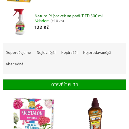
Natura Přípravek na padlí RTD 500 ml
Skladem
(>10 ks)
122 Kč
Ř
a
Doporučujeme
Nejlevnější
Nejdražší
Nejprodávanější
z
e
Abecedně
n
í
p
OTEVŘÍT FILTR
r
o
V
d
ý
u
p
k
i
t
s
ů