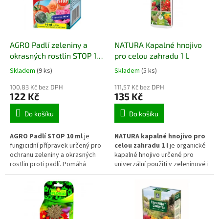
připravený k okamžitému
vitality rostlin.
použití bez ředění v interiéru,
skleníku i na zahradě.
AGRO Padlí zeleniny a
NATURA Kapalné hnojivo
okrasných rostlin STOP 10
pro celou zahradu 1 L
ml
Skladem
(9 ks)
Skladem
(5 ks)
100,83 Kč bez DPH
111,57 Kč bez DPH
122 Kč
135 Kč
Do košíku
Do košíku
AGRO Padlí STOP 10 ml
je
NATURA kapalné hnojivo pro
fungicidní přípravek určený pro
celou zahradu 1 l
je organické
ochranu zeleniny a okrasných
kapalné hnojivo určené pro
rostlin proti padlí. Pomáhá
univerzální použití v zeleninové i
omezovat napadení rostlin
okrasné části zahrady.
houbovými patogeny, které
Podporuje rovnoměrný růst,
vytvářejí bělavý povlak na
zdravý vývoj kořenového
listech a mohou oslabovat růst
systému a dlouhodobou vitalitu
rostlin. Přípravek je vhodný pro
rostlin během vegetačního