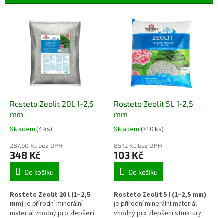
r
o
V
d
ý
u
p
k
i
t
s
ů
p
r
o
d
Rosteto Zeolit 20L 1-2,5
Rosteto Zeolit 5L 1-2,5
u
mm
mm
k
Skladem
(4 ks)
Skladem
(>10 ks)
t
ů
287,60 Kč bez DPH
85,12 Kč bez DPH
348 Kč
103 Kč
Do košíku
Do košíku
Rosteto Zeolit 20 l (1–2,5
Rosteto Zeolit 5 l (1–2,5 mm)
mm)
je přírodní minerální
je přírodní minerální materiál
materiál vhodný pro zlepšení
vhodný pro zlepšení struktury