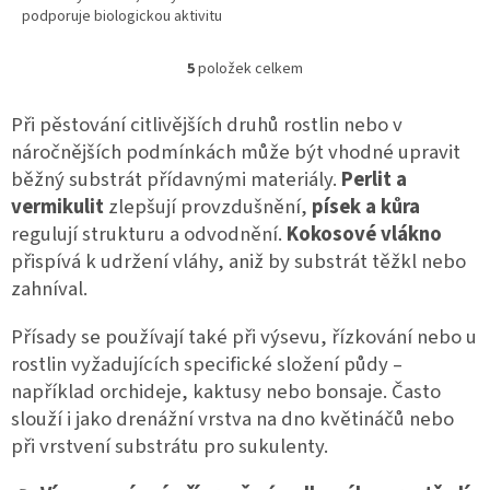
podporuje biologickou aktivitu
půdy a zlepšuje využití živin
rostlinami. Přispívá k lepší
5
položek celkem
O
struktuře půdy, podporuje
v
tvorbu kořenového systému a
l
pomáhá rostlinám lépe
Při pěstování citlivějších druhů rostlin nebo v
á
hospodařit s vodou i živinami.
náročnějších podmínkách může být vhodné upravit
d
Vhodný je pro zeleninu, ovocné
běžný substrát přídavnými materiály.
Perlit a
a
dřeviny, trvalky i okrasné
c
vermikulit
výsadby.
zlepšují provzdušnění,
písek a kůra
í
regulují strukturu a odvodnění.
Kokosové vlákno
p
přispívá k udržení vláhy, aniž by substrát těžkl nebo
r
v
zahníval.
k
y
Přísady se používají také při výsevu, řízkování nebo u
v
rostlin vyžadujících specifické složení půdy –
ý
například orchideje, kaktusy nebo bonsaje. Často
p
i
slouží i jako drenážní vrstva na dno květináčů nebo
s
při vrstvení substrátu pro sukulenty.
u