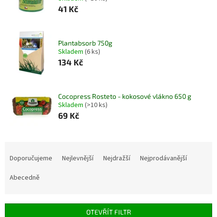
41 Kč
Plantabsorb 750g
Skladem
(6 ks)
134 Kč
Cocopress Rosteto - kokosové vlákno 650 g
Skladem
(>10 ks)
69 Kč
Ř
a
Doporučujeme
Nejlevnější
Nejdražší
Nejprodávanější
z
e
Abecedně
n
í
p
OTEVŘÍT FILTR