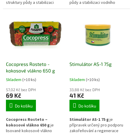
struktury půdy a stabilizaci
půdy a stabilizaci vodního
vodního režimu. Díky své
režimu. Díky své pórovité
pórovité struktuře dokáže
struktuře dokáže zadržovat
zadržovat vodu i živiny a
vodu i živiny a postupně je
postupně je uvolňovat ke
uvolňovat ke kořenům rostlin.
kořenům rostlin. Vhodný je pro
Uplatní se při výsadbě,
přimíchání do substrátu,
přimíchání do substrátu i při
výsadby i dlouhodobé zlepšení
dlouhodobé péči o půdu.
půdních podmínek.
Cocopress Rosteto -
Stimulátor AS-1 75g
kokosové vlákno 650 g
Skladem
(>10 ks)
Skladem
(>10 ks)
57,02 Kč bez DPH
33,88 Kč bez DPH
69 Kč
41 Kč
Do košíku
Do košíku
Cocopress Rosteto –
Stimulátor AS-1 75 g
je
kokosové vlákno 650 g
je
přípravek určený pro podporu
lisované kokosové vlákno
zakořeňování a regenerace