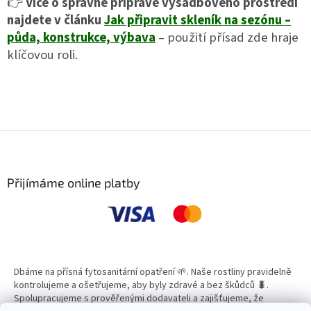
👉
Více o správné přípravě výsadbového prostředí
najdete v článku
Jak připravit skleník na sezónu –
půda, konstrukce, výbava
– použití přísad zde hraje
klíčovou roli.
Z
á
p
a
Přijímáme online platby
t
í
Dbáme na přísná fytosanitární opatření 🌱. Naše rostliny pravidelně
kontrolujeme a ošetřujeme, aby byly zdravé a bez škůdců 🐛.
Spolupracujeme s prověřenými dodavateli a zajišťujeme, že