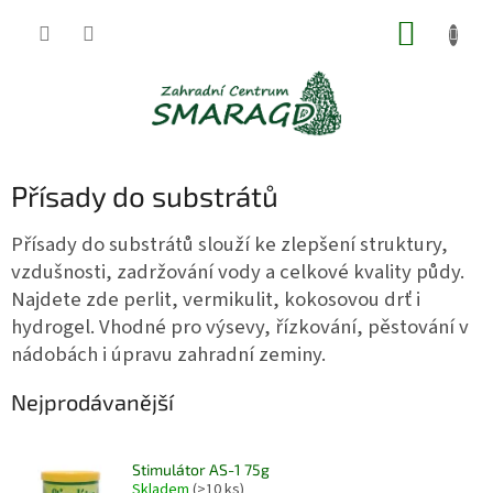
Přejít
NÁKUP
na
obsah
KOŠÍK
Přísady do substrátů
Přísady do substrátů slouží ke zlepšení struktury,
vzdušnosti, zadržování vody a celkové kvality půdy.
Najdete zde perlit, vermikulit, kokosovou drť i
hydrogel. Vhodné pro výsevy, řízkování, pěstování v
nádobách i úpravu zahradní zeminy.
Nejprodávanější
Stimulátor AS-1 75g
Skladem
(>10 ks)