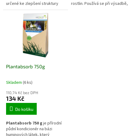
určené ke zlepšení struktury
rostlin. Používá se při výsadbě,
pěstebních směsí. Po namočení
přesazování nebo množení, kdy
vytvoří až 8 l lehkého a
pomáhá rostlinám lépe
vzdušného materiálu, který
překonat stres a podpořit
pomáhá zadržovat vláhu,
tvorbu kořenového systému.
podporuje provzdušnění
Vhodný je pro široké spektrum
kořenového prostoru a je
okrasných i užitkových rostlin
vhodný pro pokojové, zahradní i
pěstovaných na záhonech i v
exotické rostliny.
nádobách.
Plantabsorb 750g
Skladem
(6 ks)
110,74 Kč bez DPH
134 Kč
Do košíku
Plantabsorb 750 g
je přírodní
půdní kondicionér na bázi
huminových látek, který