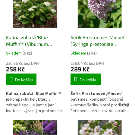
kde vytváří klidné pozadí pro
smíšených výsadeb, kde vytváří
další kvetoucí dřeviny.
klidný a stabilní prvek.
Kalina zubatá ‘Blue
Šeřík Prestonové ‘Minuet’
Muffin’® (Viburnum
(Syringa prestoniae
dentatum ‘Blue Muffin’®)
‘Minuet’)
Skladem
(6 ks)
Skladem
(1 ks)
230,36 Kč bez DPH
258,04 Kč bez DPH
258 Kč
289 Kč
Do košíku
Do košíku
Kalina zubatá ‘Blue Muffin’®
Šeřík Prestonové ‚Minuet‘
je kompaktní keř, který v
patří mezi kompaktní pozdně
zahradě spojuje jemné jarní
kvetoucí šeříky, které prodlužují
kvetení s výrazným podzimním
šeříkovou sezónu až do začátku
efektem díky sytě modrým
léta. Díky menším rozměrům a
plodům. Díky menšímu vzrůstu
hustému růstu se uplatní i v
se uplatní i v předzahrádkách a
zahradách, kde není prostor pro
menších zahradách, kde vytváří
mohutné keře, a vytváří voňavý