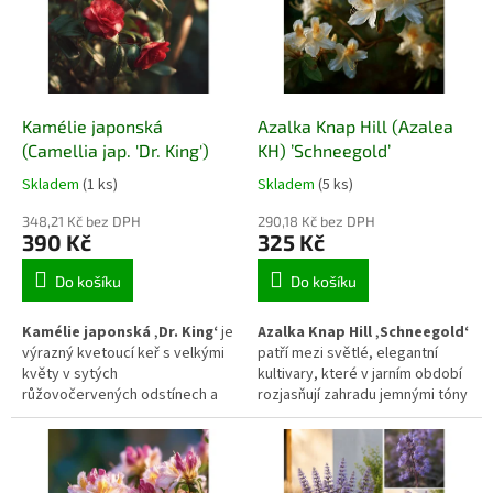
barevným akcentům zahrady.
Kvete v době, kdy už mnoho
Odrůda je ceněna také pro
keřů odkvétá – především od
velké aromatické plody vhodné
července do září. Nejlépe
ke zpracování a patří mezi
prospívá na teplém, slunném a
osvědčené, dlouhodobě
chráněném stanovišti v
pěstované kultivary kdoulovce.
humózní, živné a dobře
Kamélie japonská
Azalka Knap Hill (Azalea
propustné půdě.
(Camellia jap. 'Dr. King')
KH) ’Schneegold’
Skladem
(1 ks)
Skladem
(5 ks)
348,21 Kč bez DPH
290,18 Kč bez DPH
390 Kč
325 Kč
Do košíku
Do košíku
Kamélie japonská ‚Dr. King‘
je
Azalka Knap Hill ‚Schneegold‘
výrazný kvetoucí keř s velkými
patří mezi světlé, elegantní
květy v sytých
kultivary, které v jarním období
růžovočervených odstínech a
rozjasňují zahradu jemnými tóny
kontrastními žlutými tyčinkami.
bílé a krémové barvy. Díky
Kvete od konce zimy do jara a
kombinaci světlých květů a
patří mezi nejpůsobivější raně
podzimního vybarvení listů
kvetoucí kamélie. Díky lesklým
působí vyváženě po většinu