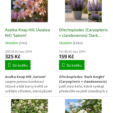
tmavě zeleným listům a
sezóny a dobře zapadá do
kompaktnímu růstu se uplatňuje
klidnějších zahradních
především v nádobách,
kompozic.
chráněných záhonech a jako
solitér v klidových částech
zahrady.
Azalka Knap Hill (Azalea
Ořechoplodec (Caryopteris
KH) ’Satomi’
× clandonensis) ‘Dark
Knight’ – temně modrý
Skladem
(3 ks)
Skladem
(10 ks)
kultivar
290,18 Kč bez DPH
141,96 Kč bez DPH
325 Kč
159 Kč
Do košíku
Do košíku
Azalka Knap Hill ‚Satomi‘
Ořechoplodec ‘Dark Knight’
zaujme jemnou kombinací
(Caryopteris × clandonensis)
růžové a bílé barvy květů se
patří mezi keře, které vynikají
světlým středem, která působí
především na plně osluněných a
klidně a elegantně. V jarním
teplejších stanovištích. Díky
období vytváří výrazný, ale
pozdnímu kvetení a
neagresivní akcent a díky
kompaktnímu růstu se uplatňuje
opadavému charakteru nabídne
jako výrazný prvek letních a