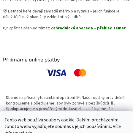
🧭 Listnaté keře dávají zahradě měřítko a rytmus – jejich funkce je
důležitější než okamžitý vzhled při výsadbě.
👉 Zpět na přehled témat:
Zahradnická abeceda – přehled témat
Z
á
p
a
Přijímáme online platby
t
í
Dbáme na přísná fytosanitární opatření 🌱. Naše rostliny pravidelně
kontrolujeme a ošetřujeme, aby byly zdravé a bez škůdců 🐛.
Spolupracujeme s prověřenými dodavateli a zajišťujeme, že
všechny produkty splňují vysoké standardy kvality.
Tento web používá soubory cookie. Dalším procházením
tohoto webu vyjadřujete souhlas s jejich používáním.. Více