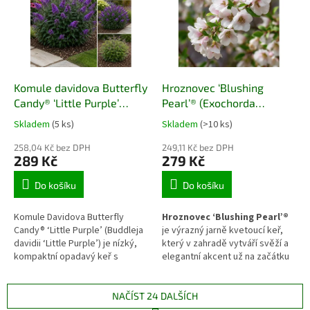
přehledný, ale živý prvek
akcent v solitérních i
podporující biodiverzitu.
skupinových výsadbách.
Komule davidova Butterfly
Hroznovec ‘Blushing
Candy® ‘Little Purple’
Pearl’® (Exochorda
(Buddleja davidii ‘Little
racemosa ‘Blushing
Skladem
(5 ks)
Skladem
(>10 ks)
Purple’)
Pearl’®)
258,04 Kč bez DPH
249,11 Kč bez DPH
289 Kč
279 Kč
Do košíku
Do košíku
Komule Davidova Butterfly
Hroznovec ‘Blushing Pearl’®
Candy® ‘Little Purple’ (Buddleja
je výrazný jarně kvetoucí keř,
davidii ‘Little Purple’) je nízký,
který v zahradě vytváří svěží a
kompaktní opadavý keř s
elegantní akcent už na začátku
hustým větvením,
sezóny. Díky převislému habitu
šedozelenými listy a množstvím
a bohatému kvetení se uplatní
sytě fialových, lehce vonných
jako solitéra i jako lehká kulisa v
NAČÍST 24 DALŠÍCH
květenství. Dorůstá přibližně
menších zahradách,