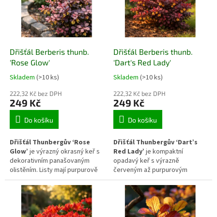
výsadbách, zatímco v zimě
červenofialových odstínů. Díky
vynikají sytě červené větve.
výrazným zimním větvím patří
Díky dobré odolnosti a
mezi dřeviny, které přinášejí do
nenáročnosti patří mezi
zahrady zajímavý barevný efekt
spolehlivé keře vhodné do
i mimo hlavní vegetační období.
Dřišťál Berberis thunb.
Dřišťál Berberis thunb.
živých plotů i skupinových
výsadeb.
'Rose Glow'
'Dart's Red Lady'
Skladem
(>10 ks)
Skladem
(>10 ks)
222,32 Kč bez DPH
222,32 Kč bez DPH
249 Kč
249 Kč
Do košíku
Do košíku
Dřišťál Thunbergův ‘Rose
Dřišťál Thunbergův ‘Dart’s
Glow’
je výrazný okrasný keř s
Red Lady’
je kompaktní
dekorativním panašovaným
opadavý keř s výrazně
olistěním. Listy mají purpurově
červeným až purpurovým
červenou barvu s jemnými
olistěním, které zůstává
růžovými a světlejšími skvrnami,
dekorativní po celou vegetační
které vytvářejí zajímavý
sezónu. Díky hustému růstu a
barevný efekt po celou
dobré odolnosti vůči mrazu i
vegetační sezónu. Díky
suchu patří mezi spolehlivé