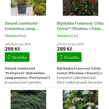
t
s
ů
p
r
o
d
Datyně zvonkovitá -
Blýskalka Fraserova 'Little
u
Enkianthus camp.
Fenna'® (Photinia × fraseri
k
'Prettycoat'®
'Little Fenna')
Skladem
(9 ks)
Skladem
(1 ks)
t
ů
266,96 Kč bez DPH
258,04 Kč bez DPH
299 Kč
289 Kč
Do košíku
Do košíku
Datyně zvonkovitá
Blýskavka Fraserova 'Little
‘Prettycoat’ (Enkianthus
Fenna' (Photinia × fraseri)
je
campanulatus ‘Prettycoat’)
kompaktní stálezelený keř,
je opadavý keř s jemným
který vyniká výrazně červeným
habitem a dekorativními
zbarvením mladých listů.
převislými květy zvonkovitého
Postupně přechází do tmavě
tvaru. Vyniká přirozeným
zelené, čímž vytváří kontrastní
vzhledem, sezónní
efekt během celé sezóny. Díky
proměnlivostí a výrazným
menšímu vzrůstu se hodí do