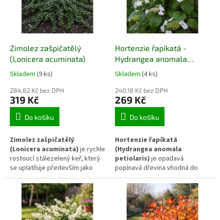
podzimním zbarvením listů.
živých plotů, záhonů i jako
Uplatňuje se v zahradách s
solitérní prvek v menších
kyselou půdou, kde přináší
zahradách.
strukturu i jemný barevný efekt.
Zimolez zašpičatělý
Hortenzie řapíkatá -
(Lonicera acuminata)
Hydrangea anomala
petiolaris
Skladem
(9 ks)
Skladem
(4 ks)
284,82 Kč bez DPH
240,18 Kč bez DPH
319 Kč
269 Kč
Do košíku
Do košíku
Zimolez zašpičatělý
Hortenzie řapíkatá
(Lonicera acuminata)
je rychle
(Hydrangea anomala
rostoucí stálezelený keř, který
petiolaris)
je opadavá
se uplatňuje především jako
popínavá dřevina vhodná do
hustý živý plot nebo pohledová
stínu a polostínu, která se
clona. Vytváří kompaktní, dobře
přichytává k podkladu pomocí
větvený porost a díky
příčepivých kořínků. Vyniká
celoročnímu olistění poskytuje
plošnými bílými květenstvími v
stabilní zelený efekt. Snáší řez i
letním období a schopností