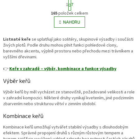
S
1
7
60–100 cm a díky malým
předzahrádkách nebo u teras,
t
O
rozměrům se hodí do menších
kde přirozeně rozjasní prostor.
r
165
položek celkem
v
zahrad, předzahrádek i větších
á
l
NAHORU
n
nádob na terasy a balkony.
á
k
Nejbohatěji kvete na plném
d
o
slunci a květy výrazně přitahují
v
Listnaté keře
se uplatňují jako solitéry, skupinové výsadby i součásti
a
motýly, včely a další opylovače.
á
živých plotů. Podle druhu mohou plnit funkci pohledové clony,
c
n
barevného akcentu, výplně prostoru nebo přechodu mezi trávníkem a
í
í
vyššími dřevinami.
p
r
👉
Keře v zahradě – výběr, kombinace a funkce výsadby
v
k
Výběr keřů
y
v
Výběr keřů by měl vycházet ze stanoviště, požadované velikosti a role
ý
v zahradní kompozici. Některé druhy vynikají kvetením, jiné podzimním
p
zbarvením nebo strukturou větví v zimním období.
i
s
Kombinace keřů
u
Kombinace keřů umožňují vytvářet stabilní výsadby s dlouhodobým
efektem. Správné propojení druhů s různým růstovým tempem a
tvarem zajišťuje vyvážený vzhled zahrady bez nutnosti častých zásahů.