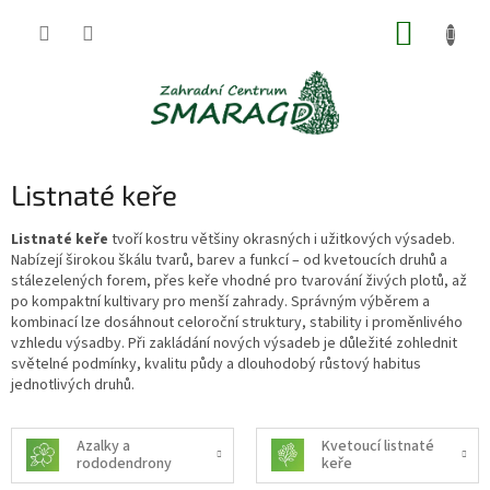
Přejít
NÁKUP
na
obsah
KOŠÍK
Listnaté keře
Listnaté keře
tvoří kostru většiny okrasných i užitkových výsadeb.
Nabízejí širokou škálu tvarů, barev a funkcí – od kvetoucích druhů a
stálezelených forem, přes keře vhodné pro tvarování živých plotů, až
po kompaktní kultivary pro menší zahrady. Správným výběrem a
kombinací lze dosáhnout celoroční struktury, stability i proměnlivého
vzhledu výsadby. Při zakládání nových výsadeb je důležité zohlednit
světelné podmínky, kvalitu půdy a dlouhodobý růstový habitus
jednotlivých druhů.
Azalky a
Kvetoucí listnaté
rododendrony
keře