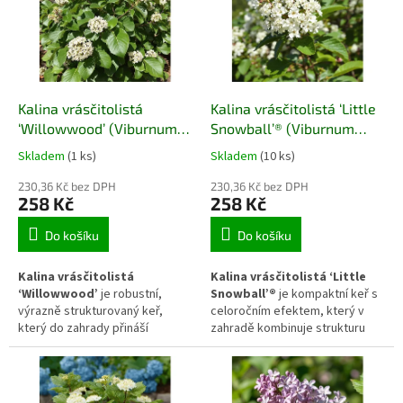
na podzim další dekorativní
podzimních výsadeb, kde
vrstvu v podobě vybarvených
doplňuje trvalky a okrasné trávy
listů.
v obdobích, kdy většina keřů již
odkvetla.
Kalina vrásčitolistá
Kalina vrásčitolistá ‘Little
‘Willowwood’ (Viburnum
Snowball’® (Viburnum
rhytidophyllum
rhytidophyllum ‘Little
Skladem
(1 ks)
Skladem
(10 ks)
‘Willowwood’)
Snowball’®)
230,36 Kč bez DPH
230,36 Kč bez DPH
258 Kč
258 Kč
Do košíku
Do košíku
Kalina vrásčitolistá
Kalina vrásčitolistá ‘Little
‘Willowwood’
je robustní,
Snowball’®
je kompaktní keř s
výrazně strukturovaný keř,
celoročním efektem, který v
který do zahrady přináší
zahradě kombinuje strukturu
stabilitu a celoroční hmotu. Díky
stálezelených listů s jemným
velkým, kožovitým listům a
jarním kvetením. Díky menšímu
pravidelnému růstu se uplatní
vzrůstu se hodí do
jako solitéra i jako zelená clona,
předzahrádek, menších zahrad i