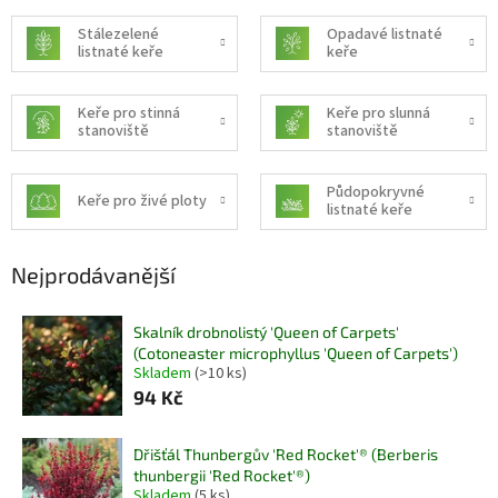
Stálezelené
Opadavé listnaté
listnaté keře
keře
Keře pro stinná
Keře pro slunná
stanoviště
stanoviště
Půdopokryvné
Keře pro živé ploty
listnaté keře
Nejprodávanější
Skalník drobnolistý 'Queen of Carpets'
(Cotoneaster microphyllus 'Queen of Carpets')
Skladem
(>10 ks)
94 Kč
Dřišťál Thunbergův 'Red Rocket'® (Berberis
thunbergii 'Red Rocket'®)
Skladem
(5 ks)