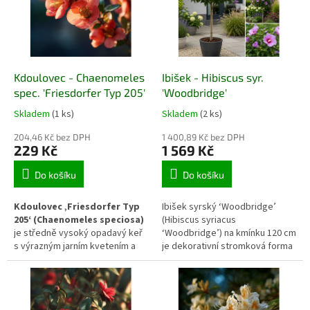
listy. Díky kompaktnímu růstu a
listy zbarvují do směsi žlutých,
dobré mrazuvzdornosti je
oranžových a červených tónů.
vhodná do skalek, vřesovišť,
Díky odolnosti, pomalejšímu
skupinových výsadeb i nádob na
růstu a stabilnímu habitu je
terasách.
vhodná pro slunná stanoviště i
pro výsadby v blízkosti domu.
Kdoulovec - Chaenomeles
Ibišek - Hibiscus syr.
spec. 'Friesdorfer Typ 205'
'Woodbridge'
Skladem
(1 ks)
Skladem
(2 ks)
204,46 Kč bez DPH
1 400,89 Kč bez DPH
229 Kč
1 569 Kč
Do košíku
Do košíku
Kdoulovec ‚Friesdorfer Typ
Ibišek syrský ‘Woodbridge’
205‘ (Chaenomeles speciosa)
(Hibiscus syriacus
je středně vysoký opadavý keř
‘Woodbridge’) na kmínku 120 cm
s výrazným jarním kvetením a
je dekorativní stromková forma
užitkovými plody. Na jaře, ještě
s pravidelnou korunou a
před rašením listů, rozkvétá
velkými, jednoduchými sytě
nápadnými červenooranžovými
růžovými květy s výrazným
květy, které patří k prvním
tmavě červeným středem.