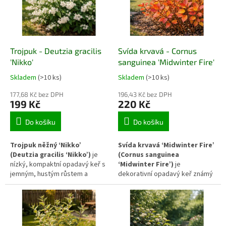
různé podmínky stanoviště, což
pokrýt zdi, ploty nebo pergoly
z něj činí praktickou dřevinu pro
bez nutnosti pevného
funkční výsadby.
vyvazování. Roste pomaleji, ale
vytváří dlouhodobě stabilní a
hustý porost s výrazným
Trojpuk - Deutzia gracilis
Svída krvavá - Cornus
okrasným efektem.
'Nikko'
sanguinea 'Midwinter Fire'
Skladem
(>10 ks)
Skladem
(>10 ks)
177,68 Kč bez DPH
196,43 Kč bez DPH
199 Kč
220 Kč
Do košíku
Do košíku
Trojpuk něžný ‘Nikko’
Svída krvavá ‘Midwinter Fire’
(Deutzia gracilis ‘Nikko’)
je
(Cornus sanguinea
nízký, kompaktní opadavý keř s
‘Midwinter Fire’)
je
jemným, hustým růstem a
dekorativní opadavý keř známý
bohatým jarním kvetením. Na
svými výrazně zbarvenými
přelomu května a června je
zimními výhony. Větve
téměř celý pokryt drobnými
přecházejí od žluté přes
bílými květy, které vytvářejí
oranžovou až do červených
svěží a elegantní efekt v
tónů, díky čemuž vytvářejí v