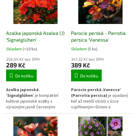
rozložitějšímu růstu a dobré
okrasné keře vhodné do
odolnosti se hodí do smíšených
menších zahrad, okrajů záhonů,
výsadeb, živých plotů i jako
skupinových výsadeb i nízkých
barevný solitér v zahradní
živých plotů.
kompozici.
Azalka japonská Azalea (J)
Parocie perská - Parrotia
'Signalglühen'
persica 'Vanessa'
Skladem
(>10 ks)
Skladem
(5 ks)
258,04 Kč bez DPH
347,32 Kč bez DPH
289 Kč
389 Kč
Do košíku
Do košíku
Azalka japonská
Parocie perská ‚Vanessa‘
‘Signalglühen’
je kompaktní
(Parrotia persica)
je opadavý
kultivar japonské azalky s
keř až menší strom s úzce
výraznými jasně červenými
vzpřímeným růstem a
květy. Kvete bohatě na jaře,
mimořádně výrazným
obvykle od května do začátku
podzimním vybarvením listů.
června, a vytváří hustý nízký keř
Během roku působí klidně a
s drobnými tmavě zelenými
nenápadně, na podzim se však