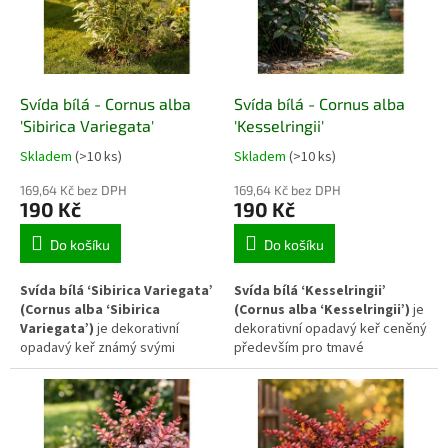
zahradní výsadbě. Díky menším
zimní zahradě velmi výrazný
rozměrům a přirozeně
barevný efekt. Keř má
rozložitým větvím je vhodný do
přirozeně rozložitý růst a dobře
skalek, lemů záhonů i menších
se uplatňuje ve skupinových
zahrad.
výsadbách, přírodních
Svída bílá - Cornus alba
Svída bílá - Cornus alba
zahradách i volně rostoucích
živých plotech.
'Sibirica Variegata'
'Kesselringii'
Skladem
(>10 ks)
Skladem
(>10 ks)
169,64 Kč bez DPH
169,64 Kč bez DPH
190 Kč
190 Kč
Do košíku
Do košíku
Svída bílá ‘Sibirica Variegata’
Svída bílá ‘Kesselringii’
(Cornus alba ‘Sibirica
(Cornus alba ‘Kesselringii’)
je
Variegata’)
je dekorativní
dekorativní opadavý keř ceněný
opadavý keř známý svými
především pro tmavé
panašovanými listy a výrazně
purpurově až téměř černé zimní
červenými zimními výhony.
výhony. V průběhu vegetace
Zelené listy s bílým okrajem
vytváří hustý rozložitý keř se
vytvářejí během vegetace
svěže zelenými listy, které se
světlý kontrast v zahradních
na podzim zbarvují do