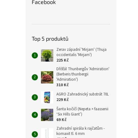
Facebook
Top 5 produktů
Zerav západní 'Mirjam' (Thuja
occidentalis 'Mirjam')
225 Kč
Dřišťál Thunbergův 'Admiration'
(Berberis thunbergii
'Admiration')
310 Kč
AGRO Zahradnický substrát 70L
229 Kč
Šanta kočičí (Nepeta × faassenii
‘Six Hills Giant’)
69 Kč
Zahradní spirála k rajčatům -
komaxit tl. 6 mm