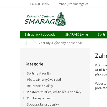
Přejít
+420731749765
eshop@zc-smaragd.cz
na
obsah
Zahradnická abeceda
SMARAGD Living
Sortim
Domů
Zahrady a výsadby podle stylu
P
Zahr
o
Přeskočit
s
Kategorie
kategorie
V této s
t
Ať už hl
r
Sortiment rostlin
připrav
a
Pěstování a výživa rostlin
n
Vyberte 
Dekorace a svíčky
n
podkateg
í
Plastové truhlíky, květináče a doplňky
p
Cibuloviny a osivo
a
Specialista na trávníky