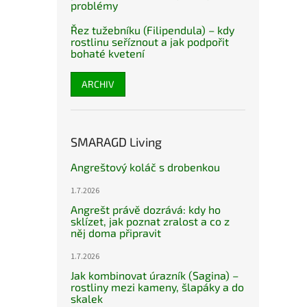
problémy
Řez tužebníku (Filipendula) – kdy
rostlinu seříznout a jak podpořit
bohaté kvetení
ARCHIV
SMARAGD Living
Angreštový koláč s drobenkou
1.7.2026
Angrešt právě dozrává: kdy ho
sklízet, jak poznat zralost a co z
něj doma připravit
1.7.2026
Jak kombinovat úrazník (Sagina) –
rostliny mezi kameny, šlapáky a do
skalek