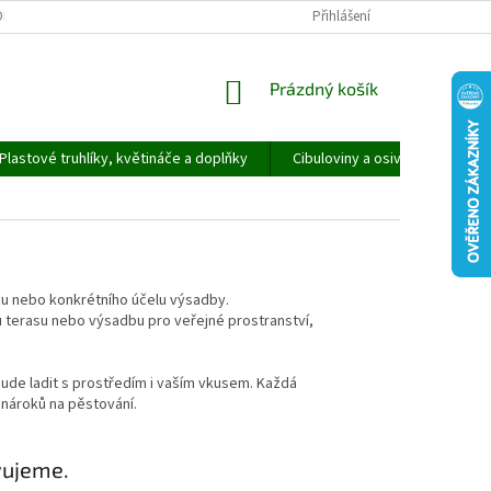
ORMULÁŘ PRO UPLATNĚNÍ REKLAMACE
REKLAMAČNÍ ŘÁD
Přihlášení
NÁKUPNÍ
Prázdný košík
KOŠÍK
Plastové truhlíky, květináče a doplňky
Cibuloviny a osivo
Speci
razu nebo konkrétního účelu výsadby.
 terasu nebo výsadbu pro veřejné prostranství,
bude ladit s prostředím i vaším vkusem. Každá
a nároků na pěstování.
vujeme.