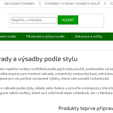
OBCHODNÍ PODMÍNKY
PODMÍNKY OCHRANY OSOBNÍCH ÚDAJŮ
F
HLEDAT
ent rostlin
Pěstování a výživa rostlin
Dekorace a svíčky
ady a výsadby podle stylu
ekci najdete rostliny roztříděné podle jejich stylu použití, estetického vý
edáte inspiraci pro moderní zahradu, romantický venkovský kout, městskou
ujeme pro vás pečlivě sestavené výběry, které vám usnadní rozhodování.
si zahradu podle stylu, nálady nebo funkce a vytvořte si kompozici, která 
orie nabízí rostliny, které se k sobě hodí nejen vzhledově, ale i z hledisk
Produkty teprve připra