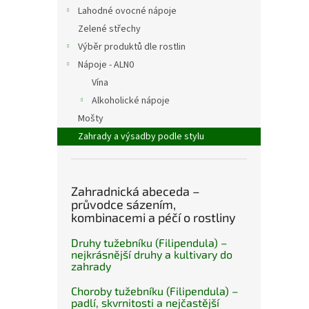
n
Lahodné ovocné nápoje
e
Zelené střechy
l
Výběr produktů dle rostlin
Nápoje - ALN0
Vína
Alkoholické nápoje
Mošty
Zahrady a výsadby podle stylu
Zahradnická abeceda –
průvodce sázením,
kombinacemi a péčí o rostliny
Druhy tužebníku (Filipendula) –
nejkrásnější druhy a kultivary do
zahrady
Choroby tužebníku (Filipendula) –
padlí, skvrnitosti a nejčastější