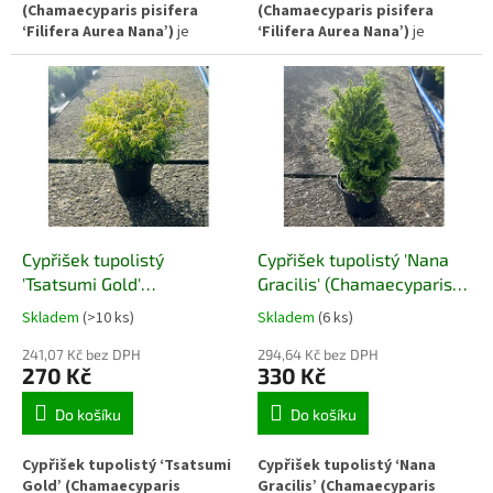
(Chamaecyparis pisifera
(Chamaecyparis pisifera
‘Filifera Aurea Nana’)
je
‘Filifera Aurea Nana’)
je
kompaktní okrasný jehličnan s
pomalu rostoucí, mrazuvzdorný
jemným, vláknitým olistěním a
jehličnan s jemným vláknitým
pomalým růstem. Díky nízkému
habitem a výrazným zlatožlutým
vzrůstu a hustému habitu se
vybarvením. Díky kompaktnímu
uplatňuje v menších zahradách,
růstu se uplatňuje ve skalkách,
skalkách i nádobách, kde vytváří
nádobách i menších zahradách,
stabilní a dlouhodobě
kde vytváří světlý a
dekorativní prvek.
strukturovaný prvek po celý
rok.
Cypřišek tupolistý
Cypřišek tupolistý 'Nana
'Tsatsumi Gold'
Gracilis' (Chamaecyparis
(Chamaecyparis obtusa
obtusa 'Nana Gracilis')
Skladem
(>10 ks)
Skladem
(6 ks)
'Tsatsumi Gold')
241,07 Kč bez DPH
294,64 Kč bez DPH
270 Kč
330 Kč
Do košíku
Do košíku
Cypřišek tupolistý ‘Tsatsumi
Cypřišek tupolistý ‘Nana
Gold’ (Chamaecyparis
Gracilis’ (Chamaecyparis