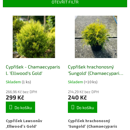
p
OTEVŘÍT FILTR
r
o
V
d
ý
u
p
k
i
t
s
ů
p
r
o
d
Cypřišek - Chamaecyparis
Cypřišek hrachonosný
u
l. 'Ellwood's Gold'
'Sungold' (Chamaecyparis
k
pisifera 'Sungold')
Skladem
(1 ks)
Skladem
(>10 ks)
t
ů
266,96 Kč bez DPH
214,29 Kč bez DPH
299 Kč
240 Kč
Do košíku
Do košíku
Cypřišek Lawsonův
Cypřišek hrachonosný
‚Ellwood’s Gold‘
‘Sungold’ (Chamaecyparis