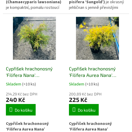
(Chamaecyparis lawsoniana)
pisifera ‘Sungold’)
je okrasný
je kompaktní, pomalu rostoucí
jehličnan s jemně převislými
jehličnan s hustým kuželovitým
větvičkami a výrazným
habitem a nápadným
zlatožlutým zbarvením.
zlatožlutým vybarvením
Rozvolněný, lehký habitus
mladých výhonů. Patří mezi
dodává výsadbám vzdušnost a
osvědčené kultivary vhodné do
eleganci. Díky střednímu vzrůstu
menších zahrad, předzahrádek i
se uplatňuje v zahradách
nádob. Díky stálezelenému
různých stylů, od japonských až
olistění si zachovává
po moderní kompozice.
dekorativní vzhled po celý rok a
dobře vyniká jako solitér i ve
Cypřišek hrachonosný
Cypřišek hrachonosný
smíšených výsadbách.
'Filifera Nana'
'Filifera Aurea Nana'
(Chamaecyparis pisifera
(Chamaecyparis pisifera
Skladem
(>10 ks)
Skladem
(>10 ks)
'Filifera Nana')
'Filifera Aurea Nana')
214,29 Kč bez DPH
200,89 Kč bez DPH
240 Kč
225 Kč
Do košíku
Do košíku
Cypřišek hrachonosný
Cypřišek hrachonosný
‘Filifera Aurea Nana’
‘Filifera Aurea Nana’