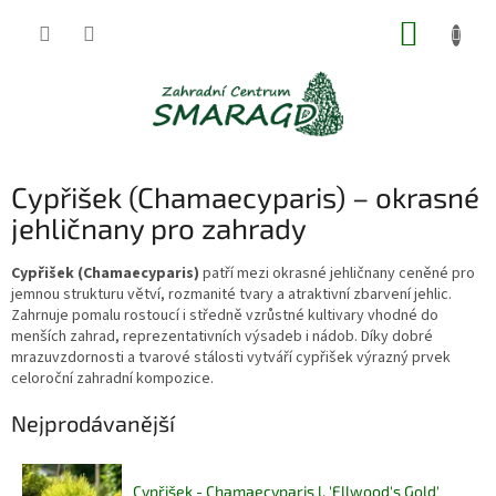
Přejít
NÁKUP
na
obsah
KOŠÍK
Cypřišek (Chamaecyparis) – okrasné
jehličnany pro zahrady
Cypřišek (Chamaecyparis)
patří mezi okrasné jehličnany ceněné pro
jemnou strukturu větví, rozmanité tvary a atraktivní zbarvení jehlic.
Zahrnuje pomalu rostoucí i středně vzrůstné kultivary vhodné do
menších zahrad, reprezentativních výsadeb i nádob. Díky dobré
mrazuvzdornosti a tvarové stálosti vytváří cypřišek výrazný prvek
celoroční zahradní kompozice.
Nejprodávanější
Cypřišek - Chamaecyparis l. 'Ellwood's Gold'