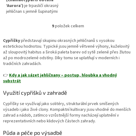
‘Aurora’)
je trpasličí okrasný
jehličnan s jemně šupinatými
větvičkami a atraktivním
zlatozeleným zbarvením. Díky
9
položek celkem
O
kompaktnímu růstu a pomalému
v
tempu vývoje se hodí
l
především do menších zahrad,
Cypřišky
představují skupinu okrasných jehličnanů s vysokou
á
skalek a nádob, kde vytváří
estetickou hodnotou. Typické jsou jemně větvené výhony, kuželovitý
d
klidný, dlouhodobě stabilní
až sloupovitý habitus a široká paleta barev od sytě zelené přes žlutou
a
prvek.
až po modrozelené odstíny. Díky tomu se uplatňují v moderních i
c
tradičních zahradách.
í
p
👉
Kdy a jak sázet jehličnany – postup, hloubka a vhodný
r
substrát
v
k
Využití cypřišků v zahradě
y
v
Cypřišky se využívají jako solitéry, strukturální prvek smíšených
ý
výsadeb i jako živé clony. Kompaktní kultivary jsou vhodné do menších
p
zahrad a nádob, zatímco vzrůstnější formy nacházejí uplatnění v
i
reprezentativních nebo klidových částech zahrady.
s
u
Půda a péče po výsadbě