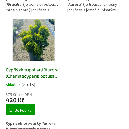
‘Gracilis’)
je pomalu rostoucí,
‘Aurora’)
je trpasličí okrasný
mrazuvzdorný jehličnan s
jehličnan s jemně šupinatými
pravidelným kuželovitým
větvičkami a atraktivním
tvarem a jemně lesklými
zlatozeleným zbarvením. Díky
větvičkami. Díky vyrovnanému
kompaktnímu růstu a pomalému
habitu a klidnému projevu se
tempu vývoje se hodí
uplatňuje v menších zahradách,
především do menších zahrad,
japonských kompozicích i jako
skalek a nádob, kde vytváří
elegantní solitér.
klidný, dlouhodobě stabilní
prvek.
Cypřišek tupolistý 'Aurora'
(Chamaecyparis obtusa
'Aurora')
Skladem
(>10 ks)
375 Kč bez DPH
420 Kč
Do košíku
Cypřišek tupolistý ‘Aurora’
(Chamaecyparis obtusa