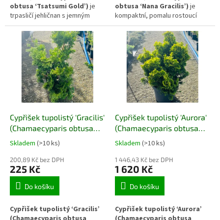
obtusa ‘Tsatsumi Gold’)
je
obtusa ‘Nana Gracilis’)
je
trpasličí jehličnan s jemným
kompaktní, pomalu rostoucí
zlatozeleným zbarvením a
jehličnan s pravidelným
kompaktním, polokulovitým
kuželovitým habitem a lesklým
habitem. Díky pomalému růstu a
tmavě zeleným olistěním. Husté
husté struktuře se uplatňuje v
větvičky s jemně stočenými
menších zahradách, skalkách i
šupinami vytvářejí uhlazený
nádobách, kde vytváří výrazný,
vzhled, díky němuž se hodí do
ale klidný barevný akcent.
menších zahrad, nádob i
reprezentativních výsadeb.
Cypřišek tupolistý 'Gracilis'
Cypřišek tupolistý 'Aurora'
(Chamaecyparis obtusa
(Chamaecyparis obtusa
'Gracilis')
'Aurora')
Skladem
(>10 ks)
Skladem
(>10 ks)
200,89 Kč bez DPH
1 446,43 Kč bez DPH
225 Kč
1 620 Kč
Do košíku
Do košíku
Cypřišek tupolistý ‘Gracilis’
Cypřišek tupolistý ‘Aurora’
(Chamaecyparis obtusa
(Chamaecyparis obtusa