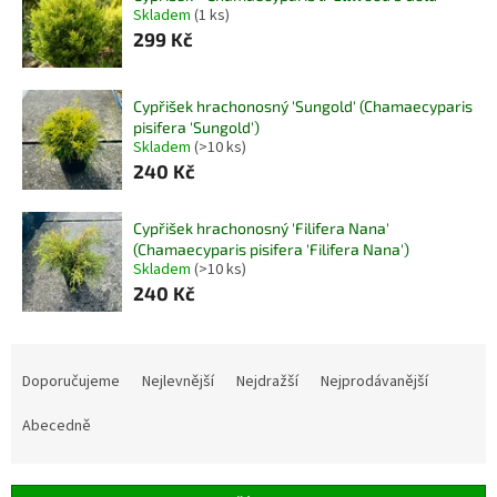
Skladem
(1 ks)
299 Kč
Cypřišek hrachonosný 'Sungold' (Chamaecyparis
pisifera 'Sungold')
Skladem
(>10 ks)
240 Kč
Cypřišek hrachonosný 'Filifera Nana'
(Chamaecyparis pisifera 'Filifera Nana')
Skladem
(>10 ks)
240 Kč
Ř
a
Doporučujeme
Nejlevnější
Nejdražší
Nejprodávanější
z
e
Abecedně
n
í