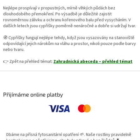
Nejlépe prospívají v propustných, mírně vlhkých půdách bez
dlouhodobého přemokření. Po výsadbě je důležité zajistit
rovnoměrnou zálivku a ochranu kořenového balu před vysycháním. V
dalších letech jsou cypřišky poměrně nenáročné a dobře si udržují tvar.
🧭 Cypřišky fungují nejlépe tehdy, když jsou vysazovány na stanoviště
odpovídající jejich nárokům na vláhu a prostor, nikoli pouze podle barvy
nebo tvaru.
👉 Zpět na přehled témat:
Zahradnická abeceda – přehled témat
Z
á
p
a
Přijímáme online platby
t
í
Dbáme na přísná fytosanitární opatření 🌱. Naše rostliny pravidelně