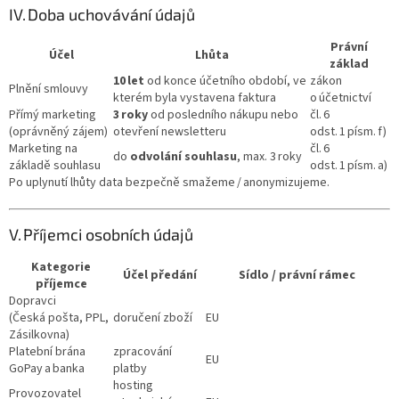
IV. Doba uchovávání údajů
Právní
Účel
Lhůta
základ
10 let
od konce účetního období, ve
zákon
Plnění smlouvy
kterém byla vystavena faktura
o účetnictví
Přímý marketing
3 roky
od posledního nákupu nebo
čl. 6
(oprávněný zájem)
otevření newsletteru
odst. 1 písm. f)
Marketing na
čl. 6
do
odvolání souhlasu
, max. 3 roky
základě souhlasu
odst. 1 písm. a)
Po uplynutí lhůty data bezpečně smažeme / anonymizujeme.
V. Příjemci osobních údajů
Kategorie
Účel předání
Sídlo / právní rámec
příjemce
Dopravci
(Česká pošta, PPL,
doručení zboží
EU
Zásilkovna)
Platební brána
zpracování
EU
GoPay a banka
platby
hosting
Provozovatel