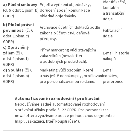
Identifikační,
a) Plnění smlouvy
Přijetí a vyřízení objednávky,
kontaktní
(čl. 6 odst. 1 písm. b)
doručení zboží, komunikace
a transakční
GDPR)
ohledně objednávky.
údaje.
b) Plnění právní
Archivace účetních dokladů podle
povinnosti
(čl. 6
Fakturační
zákona o účetnictví, daňové
odst. 1 písm. c)
údaje.
předpisy.
GDPR)
c) Oprávněný
Přímý marketing vůči stávajícím
zájem
(čl. 6
E‑mail, historie
zákazníkům (newsletter
odst. 1 písm. f)
nákupů.
o podobných produktech).
GDPR)
d) Souhlas
(čl. 6
Marketing vůči osobám, které
E‑mail,
odst. 1 písm. a)
u nás ještě nenakoupily, profilování
cookies,
GDPR)
pro personalizovanou reklamu.
preference.
Automatizované rozhodování / profilování:
Nepoužíváme žádné automatizované rozhodování
s právními účinky podle čl. 22 GDPR. Pro personalizaci
newsletteru využíváme pouze jednoduchou segmentaci
(např. „zákazníci, kteří koupili růže“).