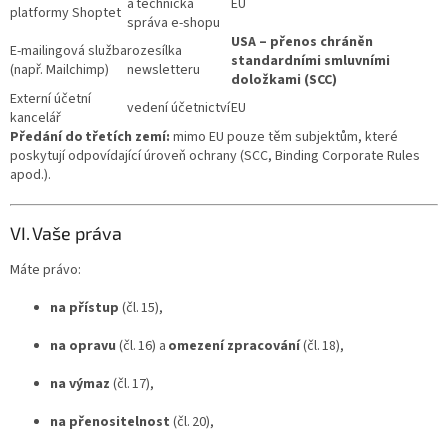
a technická
EU
platformy Shoptet
správa e‑shopu
USA – přenos chráněn
E‑mailingová služba
rozesílka
standardními smluvními
(např. Mailchimp)
newsletteru
doložkami (SCC)
Externí účetní
vedení účetnictví
EU
kancelář
Předání do třetích zemí:
mimo EU pouze těm subjektům, které
poskytují odpovídající úroveň ochrany (SCC, Binding Corporate Rules
apod.).
VI. Vaše práva
Máte právo:
na přístup
(čl. 15),
na opravu
(čl. 16) a
omezení zpracování
(čl. 18),
na výmaz
(čl. 17),
na přenositelnost
(čl. 20),