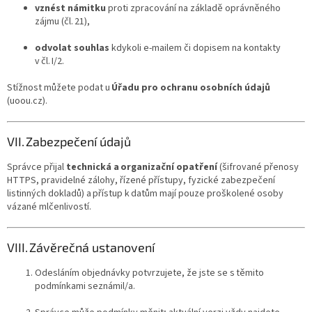
vznést námitku
proti zpracování na základě oprávněného
zájmu (čl. 21),
odvolat souhlas
kdykoli e‑mailem či dopisem na kontakty
v čl. I/2.
Stížnost můžete podat u
Úřadu pro ochranu osobních údajů
(uoou.cz).
VII. Zabezpečení údajů
Správce přijal
technická a organizační opatření
(šifrované přenosy
HTTPS, pravidelné zálohy, řízené přístupy, fyzické zabezpečení
listinných dokladů) a přístup k datům mají pouze proškolené osoby
vázané mlčenlivostí.
VIII. Závěrečná ustanovení
Odesláním objednávky potvrzujete, že jste se s těmito
podmínkami seznámil/a.