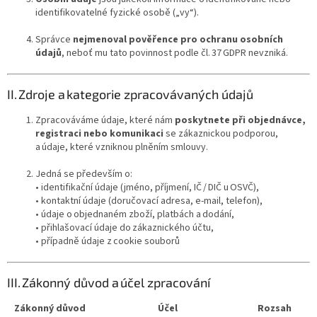
identifikovatelné fyzické osobě („vy“).
Správce
nejmenoval pověřence pro ochranu osobních
údajů
, neboť mu tato povinnost podle čl. 37 GDPR nevzniká.
II. Zdroje a kategorie zpracovávaných údajů
Zpracováváme údaje, které nám
poskytnete při objednávce,
registraci nebo komunikaci
se zákaznickou podporou,
a údaje, které vzniknou plněním smlouvy.
Jedná se především o:
• identifikační údaje (jméno, příjmení, IČ / DIČ u OSVČ),
• kontaktní údaje (doručovací adresa, e‑mail, telefon),
• údaje o objednaném zboží, platbách a dodání,
• přihlašovací údaje do zákaznického účtu,
• případně údaje z cookie souborů
III. Zákonný důvod a účel zpracování
Zákonný důvod
Účel
Rozsah