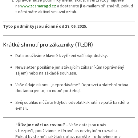
Správce může podmínky měnit; aktuální verzi vždy najdete
na
www.zcsmaragd.cz
a dostanete ji e‑mailem při změně, pokud
s námi máte aktivní smluvní vztah.
Tyto podmínky jsou účinné od 27. 06. 2025.
Krátké shrnutí pro zákazníky (TL;DR)
Data používáme hlavně k vyřízení vaší objednávky.
Newsletter posíláme jen stávajícím zákazníkům (oprávněný
zájem) nebo na základě souhlasu.
Vaše údaje nikomu „neprodáváme“. Dopravci a platební brána
dostanou jen to, co nutně potřebují.
Svůj souhlas můžete kdykoli odvolat kliknutím v patě každého
e‑mailu.
“Říkejme věci na rovinu.”
– Vaše data jsou u nás
v bezpečí, používáme je férově a v nezbytném rozsahu.
Pokud byste měli jakýkoli dotaz, napište – odpovíme bez