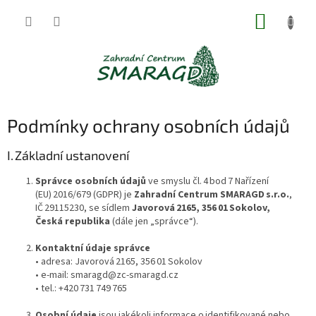
Přejít
NÁKUP
na
obsah
KOŠÍK
Podmínky ochrany osobních údajů
I. Základní ustanovení
Správce osobních údajů
ve smyslu čl. 4 bod 7 Nařízení
(EU) 2016/679 (GDPR) je
Zahradní Centrum SMARAGD s.r.o.
,
IČ 29115230, se sídlem
Javorová 2165, 356 01 Sokolov,
Česká republika
(dále jen „správce“).
Kontaktní údaje správce
• adresa: Javorová 2165, 356 01 Sokolov
• e‑mail: smaragd@zc‑smaragd.cz
• tel.: +420 731 749 765
Osobní údaje
jsou jakékoli informace o identifikované nebo