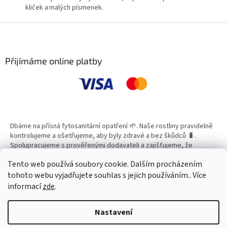
kliček a malých písmenek.
Z
á
p
a
Přijímáme online platby
t
í
Dbáme na přísná fytosanitární opatření 🌱. Naše rostliny pravidelně
kontrolujeme a ošetřujeme, aby byly zdravé a bez škůdců 🐛.
Spolupracujeme s prověřenými dodavateli a zajišťujeme, že
všechny produkty splňují vysoké standardy kvality.
Tento web používá soubory cookie. Dalším procházením
tohoto webu vyjadřujete souhlas s jejich používáním.. Více
informací
zde
.
Vytvořil Shoptet
Nastavení