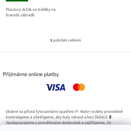
Plastový držák na truhlíky na
hranaté zábradlí.
1
položek celkem
O
v
l
Z
á
á
d
p
a
a
Přijímáme online platby
c
t
í
í
p
r
v
k
y
Dbáme na přísná fytosanitární opatření 🌱. Naše rostliny pravidelně
v
kontrolujeme a ošetřujeme, aby byly zdravé a bez škůdců 🐛.
ý
Spolupracujeme s prověřenými dodavateli a zajišťujeme, že
p
všechny produkty splňují vysoké standardy kvality.