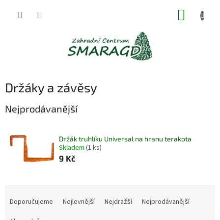
Přejít
NÁKUP
na
obsah
KOŠÍK
Držáky a závěsy
Nejprodávanější
Držák truhlíku Universal na hranu terakota
Skladem
(1 ks)
9 Kč
Ř
a
Doporučujeme
Nejlevnější
Nejdražší
Nejprodávanější
z