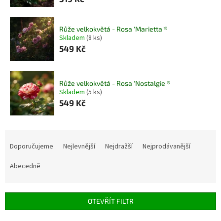
Růže velkokvětá - Rosa 'Marietta'®
Skladem
(8 ks)
549 Kč
Růže velkokvětá - Rosa 'Nostalgie'®
Skladem
(5 ks)
549 Kč
Ř
a
Doporučujeme
Nejlevnější
Nejdražší
Nejprodávanější
z
e
Abecedně
n
í
p
OTEVŘÍT FILTR
r