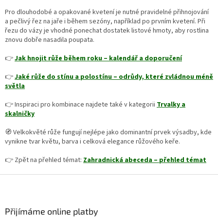
Pro dlouhodobé a opakované kvetení je nutné pravidelné přihnojování
a pečlivý řez na jaře i během sezóny, například po prvním kvetení. Při
řezu do vázy je vhodné ponechat dostatek listové hmoty, aby rostlina
znovu dobře nasadila poupata.
👉
Jak hnojit růže během roku – kalendář a doporučení
👉
Jaké růže do stínu a polostínu – odrůdy, které zvládnou méně
světla
👉 Inspiraci pro kombinace najdete také v kategorii
Trvalky a
skalničky
🧭 Velkokvěté růže fungují nejlépe jako dominantní prvek výsadby, kde
vynikne tvar květu, barva i celková elegance růžového keře.
👉 Zpět na přehled témat:
Zahradnická abeceda – přehled témat
Z
á
p
a
Přijímáme online platby