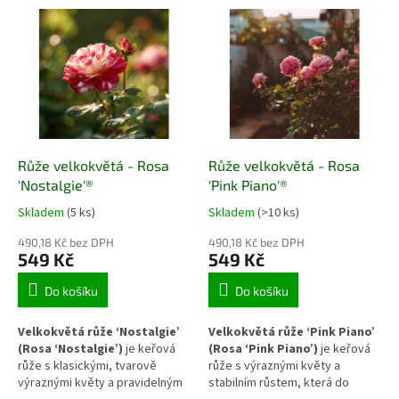
kvetením. Díky stabilní stavbě
volných záhonech. Díky
keře a pevně neseným květům
pravidelnému nasazování květů
je vhodná do reprezentativních
a pevné stavbě stonků
záhonů i skupinových výsadeb,
představuje stabilní dekorativní
kde poskytuje dlouhodobý
prvek vhodný do zahradních
dekorativní efekt.
výsadeb i k řezu.
Růže velkokvětá - Rosa
Růže velkokvětá - Rosa
'Nostalgie'®
'Pink Piano'®
Skladem
(5 ks)
Skladem
(>10 ks)
490,18 Kč bez DPH
490,18 Kč bez DPH
549 Kč
549 Kč
Do košíku
Do košíku
Velkokvětá růže ‘Nostalgie’
Velkokvětá růže ‘Pink Piano’
(Rosa ‘Nostalgie’)
je keřová
(Rosa ‘Pink Piano’)
je keřová
růže s klasickými, tvarově
růže s výraznými květy a
výraznými květy a pravidelným
stabilním růstem, která do