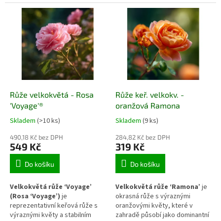
květy, která v zahradě vytváří
habitem, která se uplatňuje v
stabilní dekorativní prvek s
reprezentativních záhonech i
působivým rozmachem. Díky
samostatných výsadbách. Díky
pravidelnému nasazování květů
pevnému růstu a pravidelnému
a pevné stavbě stonků je
nasazování květů působí v
vhodná jak do záhonů, tak i do
zahradě klidně, vyváženě a
skupinových výsadeb nebo jako
dlouhodobě stabilně.
řežná rostlina.
Růže velkokvětá - Rosa
Růže keř. velkokv. -
'Voyage'®
oranžová Ramona
Skladem
(>10 ks)
Skladem
(9 ks)
490,18 Kč bez DPH
284,82 Kč bez DPH
549 Kč
319 Kč
Do košíku
Do košíku
Velkokvětá růže ‘Voyage’
Velkokvětá růže ‘Ramona’
je
(Rosa ‘Voyage’)
je
okrasná růže s výraznými
reprezentativní keřová růže s
oranžovými květy, které v
výraznými květy a stabilním
zahradě působí jako dominantní