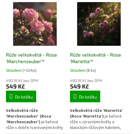
o
V
d
ý
u
p
k
i
t
s
ů
p
r
o
d
Růže velkokvětá - Rosa
Růže velkokvětá - Rosa
u
'Marchenzauber'®
'Marietta'®
k
Skladem
(>10 ks)
Skladem
(8 ks)
t
ů
490,18 Kč bez DPH
490,18 Kč bez DPH
549 Kč
549 Kč
Do košíku
Do košíku
Velkokvětá růže
Velkokvětá růže ‘Marietta’
‘Marchenzauber’ (Rosa
(Rosa ‘Marietta’)
je keřová
‘Marchenzauber’)
je keřová
růže s výraznými květy a
růže s dobře tvarovanými květy
klasickým růžovým habitem,
a pravidelným opakovaným
která vyniká ve formálních i