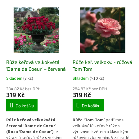
plnými růžovými květy a jemnou
bohatými oranžovými až
vůní. Kvete opakovaně od
meruňkovými květy a jemnou
června do října, květy se
vůní. Při dobré péči kvete
rozvíjejí na koncích výhonů
opakovaně od června až do
jednotlivě i ve skupinách a barva
podzimu a vytváří vzpřímený,
během kvetení nebledne. Keř
středně vysoký keř. Hodí se
roste vzpřímeně a při správné
jako solitér i do růžových
péči vytváří pevnou, zdravou
záhonů a kombinovaných
strukturu.
okrasných rabat.
Růže keřová velkokvětá
Růže keř. velkokv. - růžová
'Dame de Coeur' – červená
Tom Tom
Skladem
(8 ks)
Skladem
(>10 ks)
284,82 Kč bez DPH
284,82 Kč bez DPH
319 Kč
319 Kč
Do košíku
Do košíku
Růže keřová velkokvětá
Růže ‘Tom Tom’
patří mezi
červená ‘Dame de Coeur’
velkokvěté keřové růže s
(Rosa ‘Dame de Coeur’)
je
výrazným květem a klasickým
výrazná keřová růže s velkými,
růžovým zbarvením. V zahradě