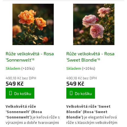
kvetením, která přináší do
záhonů přináší harmonický a
zahrady harmonický a trvalý
stálý barevný prvek. Díky
dekorativní prvek. Svým
pravidelnému nasazování květů
ztvárněním se hodí do
a pevné stavbě stonků je
reprezentativních záhonů i
vhodná jak do reprezentativních
volných výsadeb, kde vynikne
výsadeb, tak i jako dekorativní
jak v rostlinném souboru, tak v
rostlina k řezu.
řezu.
Růže velkokvětá - Rosa
Růže velkokvětá - Rosa
'Sonnenwelt'®
'Sweet Blondie'®
Skladem
(>10 ks)
Skladem
(>10 ks)
490,18 Kč bez DPH
490,18 Kč bez DPH
549 Kč
549 Kč
Do košíku
Do košíku
Velkokvětá růže
Velkokvětá růže ‘Sweet
‘Sonnenwelt’ (Rosa
Blondie’ (Rosa ‘Sweet
‘Sonnenwelt’)
je keřová růže s
Blondie’)
je elegantní keřová
výraznými a dobře tvarovanými
růže s klasickým velkokvětým