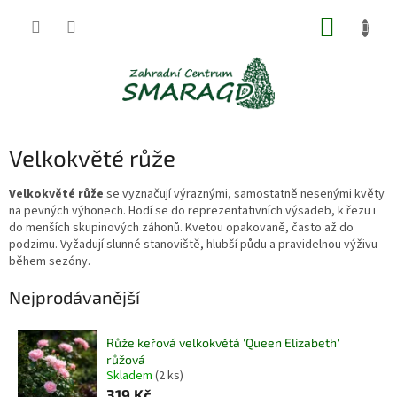
Přejít
NÁKUP
na
obsah
KOŠÍK
Velkokvěté růže
Velkokvěté růže
se vyznačují výraznými, samostatně nesenými květy
na pevných výhonech. Hodí se do reprezentativních výsadeb, k řezu i
do menších skupinových záhonů. Kvetou opakovaně, často až do
podzimu. Vyžadují slunné stanoviště, hlubší půdu a pravidelnou výživu
během sezóny.
Nejprodávanější
Růže keřová velkokvětá 'Queen Elizabeth'
růžová
Skladem
(2 ks)
319 Kč