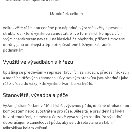
V zahradě se uplatňuje jako
barevně výrazný prvek v
15
položek celkem
O
záhonech i menších růžových
v
výsadbách, kde vynikne tvar
l
květu a dlouhodobá stabilita
Velkokvěté růže jsou ceněné pro nápadné, výrazné květy s pevnou
á
keře.
strukturou, které vyniknou samostatně i ve formálních kompozicích.
d
Svým charakterem navazují na klasické čajohybridy, přičemž moderní
a
odrůdy jsou odolnější a lépe přizpůsobené běžným zahradním
c
podmínkám.
í
p
Využití ve výsadbách a k řezu
r
v
Uplatňují se především v reprezentativních zahradách, předzahrádkách
k
a menších růžových záhonech. Díky pevným stonkům jsou vhodné i jako
y
růže k řezu do vázy, kde vynikne tvar i barva květu.
v
ý
Stanoviště, výsadba a péče
p
i
Vyžadují slunné stanoviště a hlubší, výživnou půdu, ideálně obohacenou
s
kompostem nebo substrátem pro růže. Důležitá je pravidelná zálivka
u
bez přemokření, zejména u čerstvě vysazených rostlin. Po výsadbě
doporučujeme zamulčovat půdu, aby se udržela vláha a stabilní
mikroklima kolem kořenů.