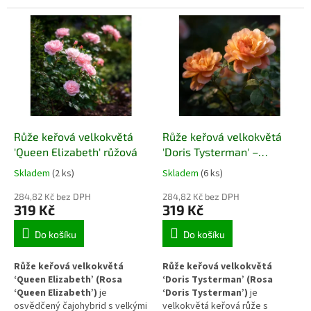
opakovaně od začátku léta do
odstínu. Kvete opakovaně od
podzimu a vytváří vzpřímený,
pozdního jara až do podzimu a
kompaktní keř vhodný do
doplňuje ji lehká, sladce ovocná
slunných záhonů i jako výrazný
vůně. Díky kompaktnějšímu
solitér. Intenzivní barva květů
růstu a nenáročnosti se dobře
dodává výsadbě výrazný a
uplatní v záhonech i menších
energický charakter.
zahradách.
Růže keřová velkokvětá
Růže keřová velkokvětá
'Queen Elizabeth' růžová
'Doris Tysterman' –
oranžová
Skladem
(2 ks)
Skladem
(6 ks)
284,82 Kč bez DPH
284,82 Kč bez DPH
319 Kč
319 Kč
Do košíku
Do košíku
Růže keřová velkokvětá
Růže keřová velkokvětá
‘Queen Elizabeth’ (Rosa
‘Doris Tysterman’ (Rosa
‘Queen Elizabeth’)
je
‘Doris Tysterman’)
je
osvědčený čajohybrid s velkými
velkokvětá keřová růže s