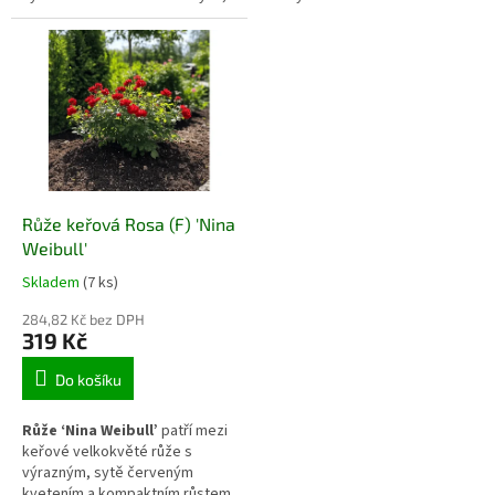
sametově červenými květy,
se uplatňuje jako dominantní
které se objevují opakovaně od
prvek menších růžových záhonů
června až do podzimu. Díky
i reprezentativních výsadeb,
vzpřímenému růstu a syté barvě
kde vynikne tvar květu a pevná
květů působí velmi výrazně v
stavba keře.
záhonech i jako solitérní keř.
Růže keřová Rosa (F) 'Nina
Weibull'
Skladem
(7 ks)
284,82 Kč bez DPH
319 Kč
Do košíku
Růže ‘Nina Weibull’
patří mezi
keřové velkokvěté růže s
výrazným, sytě červeným
kvetením a kompaktním růstem.