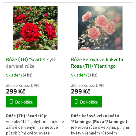
růstem, která přináší do
dekorativní prvek. Díky
zahrady elegantní barvu a
kompaktnímu růstu a pevné
výrazný tvar květu. Vykazuje
stavbě stonků se uplatní v
dobré kvetení během sezóny a
reprezentativních záhonech i
díky pevně stavěným stonkům
jako solitérní rostlina, která
je vhodná i pro použití v řezu.
dodává výsadbě živý teplý
odstín.
Růže (TH) 'Scarlet
sytě
Růže keřová velkokvětá
červená růže
Rosa (TH) 'Flamingo'
Skladem
(4 ks)
Skladem
(3 ks)
266,96 Kč bez DPH
266,96 Kč bez DPH
299 Kč
299 Kč
Do košíku
Do košíku
Růže (TH) ‘Scarlet’
je
Růže keřová velkokvětá
velkokvětá čajohybridní růže se
‘Flamingo’ (Rosa ‘Flamingo’)
zářivě červenými, sametově
je keřová růže s velkými, plnými
působícími květy. Kvete
květy v jemném růžovém