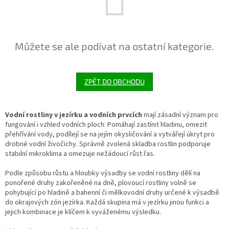
Můžete se ale podívat na ostatní kategorie.
ZPĚT DO OBCHODU
Vodní rostliny v jezírku a vodních prvcích
mají zásadní význam pro
fungování i vzhled vodních ploch. Pomáhají zastínit hladinu, omezit
přehřívání vody, podílejí se na jejím okysličování a vytvářejí úkryt pro
drobné vodní živočichy. Správně zvolená skladba rostlin podporuje
stabilní mikroklima a omezuje nežádoucí růst řas.
Podle způsobu růstu a hloubky výsadby se vodní rostliny dělí na
ponořené druhy zakořeněné na dně, plovoucí rostliny volně se
pohybující po hladině a bahenní či mělkovodní druhy určené k výsadbě
do okrajových zón jezírka. Každá skupina má v jezírku jinou funkci a
jejich kombinace je klíčem k vyváženému výsledku.