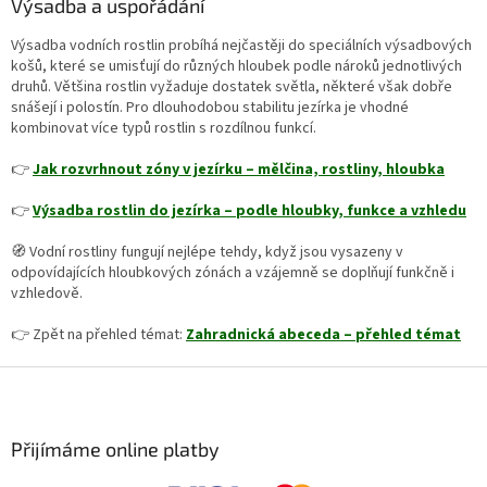
Výsadba a uspořádání
Výsadba vodních rostlin probíhá nejčastěji do speciálních výsadbových
košů, které se umisťují do různých hloubek podle nároků jednotlivých
druhů. Většina rostlin vyžaduje dostatek světla, některé však dobře
snášejí i polostín. Pro dlouhodobou stabilitu jezírka je vhodné
kombinovat více typů rostlin s rozdílnou funkcí.
👉
Jak rozvrhnout zóny v jezírku – mělčina, rostliny, hloubka
👉
Výsadba rostlin do jezírka – podle hloubky, funkce a vzhledu
🧭 Vodní rostliny fungují nejlépe tehdy, když jsou vysazeny v
odpovídajících hloubkových zónách a vzájemně se doplňují funkčně i
vzhledově.
👉 Zpět na přehled témat:
Zahradnická abeceda – přehled témat
Z
á
p
a
Přijímáme online platby
t