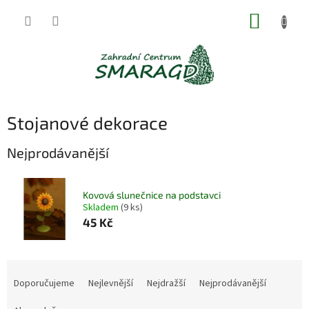
Přejít
NÁKUP
na
obsah
KOŠÍK
Stojanové dekorace
Nejprodávanější
Kovová slunečnice na podstavci
Skladem
(9 ks)
45 Kč
Ř
a
Doporučujeme
Nejlevnější
Nejdražší
Nejprodávanější
z