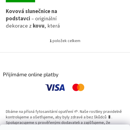
Kovová slunečnice na
podstavci
– originální
dekorace z
kovu
, která
dodá interiéru
letní
atmosféru
. 🌻 Díky
1
položek celkem
O
stabilnímu podstavci se
v
hodí na
stůl
,
polici
i do
l
Z
á
á
aranžmá.
d
p
a
a
Přijímáme online platby
c
t
í
í
p
r
v
k
y
Dbáme na přísná fytosanitární opatření 🌱. Naše rostliny pravidelně
v
kontrolujeme a ošetřujeme, aby byly zdravé a bez škůdců 🐛.
ý
Spolupracujeme s prověřenými dodavateli a zajišťujeme, že
p
všechny produkty splňují vysoké standardy kvality.