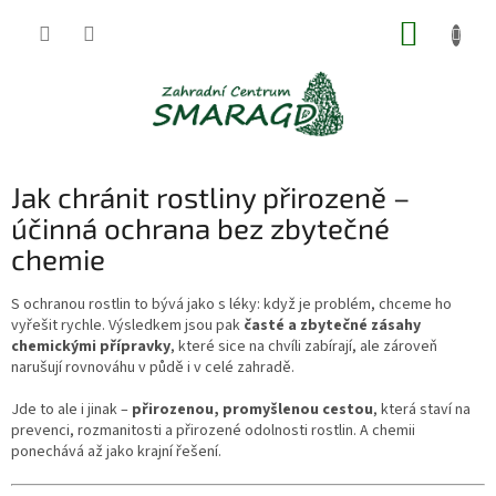
Přejít
NÁKUP
na
obsah
KOŠÍK
Jak chránit rostliny přirozeně –
účinná ochrana bez zbytečné
chemie
S ochranou rostlin to bývá jako s léky: když je problém, chceme ho
vyřešit rychle. Výsledkem jsou pak
časté a zbytečné zásahy
chemickými přípravky
, které sice na chvíli zabírají, ale zároveň
narušují rovnováhu v půdě i v celé zahradě.
Jde to ale i jinak –
přirozenou, promyšlenou cestou
, která staví na
prevenci, rozmanitosti a přirozené odolnosti rostlin. A chemii
ponechává až jako krajní řešení.