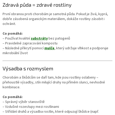
Zdravá půda = zdravé rostliny
První obranou proti chorobám je samotná půda. Pokud je živá, kyprá,
dobře zásobená organickým materiálem, dokáže rostliny zásobit i
ochránit.
Co pomáhá:
– Používat kvalitní
substráty
bez patogenů
– Pravidelné zapracování kompostu
– Následné přikrytí pomocí
mulče
, který udržuje vlhkost a podporuje
mikrobiální život
Výsadba s rozmyslem
Chorobám a škůdcům se daří tam, kde jsou rostliny oslabeny –
přehoustlé výsadby, stín milující druhy na přímém slunci, nevhodné
kombinace.
Co pomáhá:
– Správný výběr stanoviště
– Vzdušné rozestupy mezi rostlinami
– Střídání druhů a výsadba rostlin, které odpuzují škůdce (např.