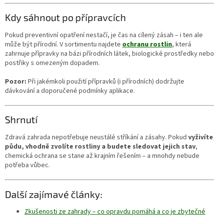
Kdy sáhnout po přípravcích
Pokud preventivní opatření nestačí, je čas na cílený zásah – i ten ale
může být přírodní. V sortimentu najdete
ochranu rostlin
, která
zahrnuje přípravky na bázi přírodních látek, biologické prostředky nebo
postřiky s omezeným dopadem.
Pozor:
Při jakémkoli použití přípravků (i přírodních) dodržujte
dávkování a doporučené podmínky aplikace.
Shrnutí
Zdravá zahrada nepotřebuje neustálé stříkání a zásahy. Pokud
vyživíte
půdu, vhodně zvolíte rostliny a budete sledovat jejich stav
,
chemická ochrana se stane až krajním řešením – a mnohdy nebude
potřeba vůbec.
Další zajímavé články:
Zkušenosti ze zahrady – co opravdu pomáhá a co je zbytečné