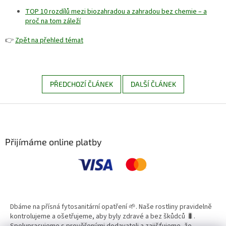
TOP 10 rozdílů mezi biozahradou a zahradou bez chemie – a
proč na tom záleží
👉
Zpět na přehled témat
PŘEDCHOZÍ ČLÁNEK
DALŠÍ ČLÁNEK
Z
á
p
a
Přijímáme online platby
t
í
Dbáme na přísná fytosanitární opatření 🌱. Naše rostliny pravidelně
kontrolujeme a ošetřujeme, aby byly zdravé a bez škůdců 🐛.