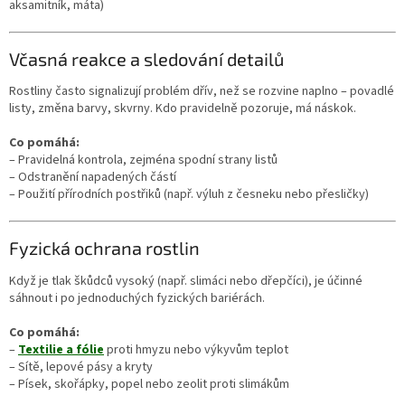
aksamitník, máta)
Včasná reakce a sledování detailů
Rostliny často signalizují problém dřív, než se rozvine naplno – povadlé
listy, změna barvy, skvrny. Kdo pravidelně pozoruje, má náskok.
Co pomáhá:
– Pravidelná kontrola, zejména spodní strany listů
– Odstranění napadených částí
– Použití přírodních postřiků (např. výluh z česneku nebo přesličky)
Fyzická ochrana rostlin
Když je tlak škůdců vysoký (např. slimáci nebo dřepčíci), je účinné
sáhnout i po jednoduchých fyzických bariérách.
Co pomáhá:
–
Textilie a fólie
proti hmyzu nebo výkyvům teplot
– Sítě, lepové pásy a kryty
– Písek, skořápky, popel nebo zeolit proti slimákům