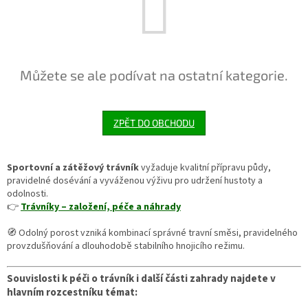
Můžete se ale podívat na ostatní kategorie.
ZPĚT DO OBCHODU
Sportovní a zátěžový trávník
vyžaduje kvalitní přípravu půdy,
pravidelné dosévání a vyváženou výživu pro udržení hustoty a
odolnosti.
👉
Trávníky – založení, péče a náhrady
🧭 Odolný porost vzniká kombinací správné travní směsi, pravidelného
provzdušňování a dlouhodobě stabilního hnojicího režimu.
Souvislosti k péči o trávník i další části zahrady najdete v
hlavním rozcestníku témat: