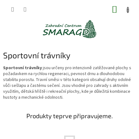
Přejít
NÁKUP
na
obsah
KOŠÍK
Sportovní trávníky
Sportovní trávníky
jsou určeny pro intenzivně zatěžované plochy s
požadavkem na rychlou regeneraci, pevnost drnu a dlouhodobou
stabilitu porostu. Travní směsi v této kategorii obsahují druhy odolné
vůči sešlapu a častému sečení. Jsou vhodné pro zahrady s aktivním
využitím, dětská hřiště i rekreační plochy, kde je důležitá kombinace
hustoty a mechanické odolnosti.
Produkty teprve připravujeme.