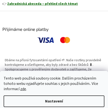
👉
Zahradnická abeceda – přehled všech témat
Z
á
p
a
Přijímáme online platby
t
í
Dbáme na přísná fytosanitární opatření 🌱. Naše rostliny pravidelně
kontrolujeme a ošetřujeme, aby byly zdravé a bez škůdců 🐛.
Spolupracujeme s prověřenými dodavateli a zajišťujeme, že
všechny produkty splňují vysoké standardy kvality.
Tento web používá soubory cookie. Dalším procházením
tohoto webu vyjadřujete souhlas s jejich používáním.. Více
informací
zde
.
Vytvořil Shoptet
Nastavení