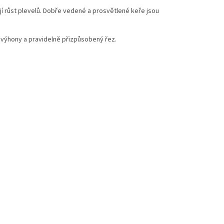
jí růst plevelů. Dobře vedené a prosvětlené keře jsou
o výhony a pravidelně přizpůsobený řez.