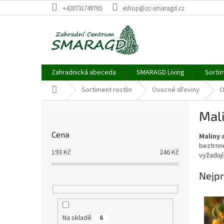
Přejít
+420731749765
eshop@zc-smaragd.cz
na
obsah
Zahradnická abeceda
SMARAGD Living
Sortim
Domů
Sortiment rostlin
Ovocné dřeviny
O
P
Mali
o
s
Cena
Maliny 
t
beztrnné
r
193
Kč
246
Kč
vyžadují
a
n
Nejpr
n
í
p
a
Na skladě
6