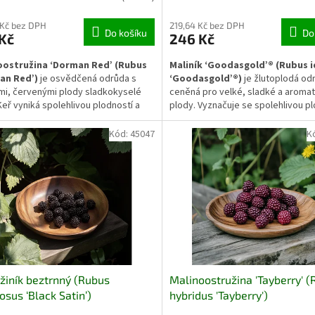
 Kč bez DPH
219,64 Kč bez DPH
Do košíku
Do
Kč
246 Kč
oostružina ‘Dorman Red’ (Rubus
Maliník ‘Goodasgold’® (Rubus 
an Red’)
je osvědčená odrůda s
‘Goodasgold’®)
je žlutoplodá od
i, červenými plody sladkokyselé
ceněná pro velké, sladké a aromat
 Keř vyniká spolehlivou plodností a
plody. Vyznačuje se spolehlivou pl
očným pěstováním, díky čemuž se
dobrým růstem, díky čemuž se hod
o zahrad i menších ovocných
běžných zahrad, tak do menších 
Kód:
45047
K
b. Plody jsou vhodné k přímé
výsadeb. Plody jsou vhodné k př
aci i dalšímu zpracování.
konzumu i k dalšímu zpracování.
žiník beztrnný (Rubus
Malinoostružina 'Tayberry' 
cosus ‘Black Satin’)
hybridus 'Tayberry')
Malinoostružina 'Tayberry' - 