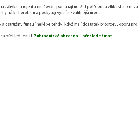
v
ná zálivka, hnojení a mulčování pomáhají udržet potřebnou vlhkost a omezu
ý
hylné k chorobám a poskytují vyšší a kvalitnější úrodu.
p
i
y a ostružiny fungují nejlépe tehdy, když mají dostatek prostoru, oporu pr
s
u
 na přehled témat:
Zahradnická abeceda – přehled témat