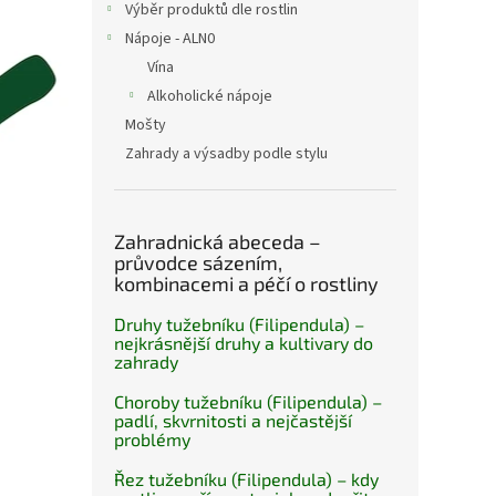
Výběr produktů dle rostlin
Nápoje - ALN0
Vína
Alkoholické nápoje
Mošty
Zahrady a výsadby podle stylu
Zahradnická abeceda –
průvodce sázením,
kombinacemi a péčí o rostliny
Druhy tužebníku (Filipendula) –
nejkrásnější druhy a kultivary do
zahrady
Choroby tužebníku (Filipendula) –
padlí, skvrnitosti a nejčastější
problémy
Řez tužebníku (Filipendula) – kdy