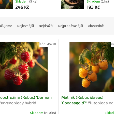
Skladem
(5 ks)
Skladem
(2 ks)
246 Kč
193 Kč
učujeme
Nejlevnější
Nejdražší
Nejprodávanější
Abecedně
Kód:
46238
K
oostružina (Rubus) ‘Dorman
Maliník (Rubus idaeus)
červenoplodý hybrid
‘Goodasgold’®
žlutoplodá od
Skladem
(>10 ks)
Skla