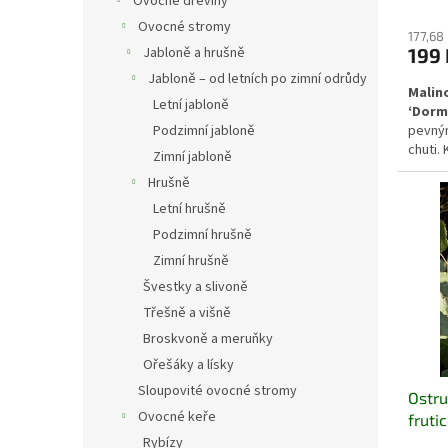
Ovocné dřeviny
Ovocné stromy
177,68
199 
Jabloně a hrušně
Jabloně – od letních po zimní odrůdy
Malin
Letní jabloně
‘Dorm
pevným
Podzimní jabloně
chuti.
Zimní jabloně
nenár
Hrušně
hodí d
výsade
Letní hrušně
konzum
Podzimní hrušně
Zimní hrušně
Švestky a slivoně
Třešně a višně
Broskvoně a meruňky
Ořešáky a lísky
Sloupovité ovocné stromy
Ostru
Ovocné keře
fruti
Rybízy