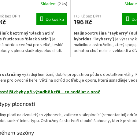
Skladem
(2 ks)
Sklad
pro vaši zahradu
 Kč bez DPH
175 Kč bez DPH
Do košíku
Do
Kč
196 Kč
iník beztrnný ‘Black Satin’
Malinoostružina ‘Tayberry’ (Ru
 fruticosus ‘Black Satin’)
je
hybridus ‘Tayberry’)
je výrazný 
ná odrůda ceněná pro velké, lesklé
maliníku a ostružiníku, který spoju
plody s plnou sladkokyselou chutí.
bohatou chuť malin s velikostí a šť
bsenci trnů je sklizeň výrazně
ostružin. Velké, sladkokyselé plod
nější než u klasických ostružin. Keř
dozrávají v létě a jsou vhodné k p
O
ný růst a vytváří dlouhé výhony
konzumaci i ke kuchyňskému zprac
v
 k vedení na opoře.
Rostlina se dobře uplatní v zahrad
a ostružiny
vyžadují humózní, dobře propustnou půdu s dostatkem vláhy.
l
pěstování na opoře.
em pro ovocné keře. Většina odrůd potřebuje oporu, která usnadňuje vede
á
d
astější chyby při výsadbě keřů – co nedělat a proč
a
c
typy plodnosti
í
p
liny plodí na dvouletých výhonech, zatímco stáleplodící (remontantní) odr
r
bit konkrétnímu typu. Ostružiny často tvoří dlouhé šlahouny, které je vho
v
k
během sezóny
y