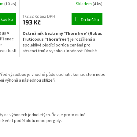
em
(10 ks)
Skladem
(4 ks)
172,32 Kč bez DPH
 košíku
Do košíku
193 Kč
bus ×
Ostružiník beztrnný ‘Thornfree’ (Rubus
kříženec
fruticosus ‘Thornfree’)
je rozšířená a
je
spolehlivě plodící odrůda ceněná pro
avnatostí
absenci trnů a vysokou úrodnost. Dlouhé
y
výhony se dobře vedou na opoře, kde keř
římé
vytváří bohaté porosty s velkými, tmavými
ování.
plody dozrávajícími postupně od léta do
ách při
podzimu.
 Před výsadbou je vhodné půdu obohatit kompostem nebo
ní výhonů a následnou sklizeň.
ůdy na výhonech jednoletých. Řez je proto nutné
dné vést podél plotu nebo pergoly.