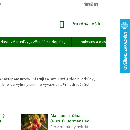
ORMULÁŘ PRO UPLATNĚNÍ REKLAMACE
REKLAMAČNÍ ŘÁD
Přihlášení
NÁKUPNÍ
Prázdný košík
KOŠÍK
Plastové truhlíky, květináče a doplňky
Cibuloviny a osivo
Speci
nástupem úrody. Pěstují se letní i stáleplodící odrůdy,
ů, kde lze výhony snadno vyvazovat. Pro zdravý růst
nný
Malinoostružina
s
(Rubus) ‘Dorman Red’
červenoplodý hybrid