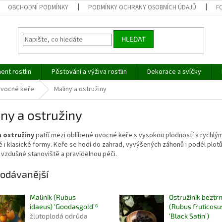
OBCHODNÍ PODMÍNKY
PODMÍNKY OCHRANY OSOBNÍCH ÚDAJŮ
F
HLEDAT
ent rostlin
Pěstování a výživa rostlin
Dekorace a svíčky
vocné keře
Maliny a ostružiny
ny a ostružiny
a ostružiny
patří mezi oblíbené ovocné keře s vysokou plodností a rychlým 
 i klasické formy. Keře se hodí do zahrad, vyvýšených záhonů i podél plot
 vzdušné stanoviště a pravidelnou péči.
odávanější
Maliník (Rubus
Ostružiník beztr
idaeus) ‘Goodasgold’®
(Rubus fruticosu
žlutoplodá odrůda
‘Black Satin’)