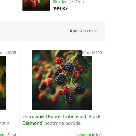
Skladem
(>10 ks)
199 Kč
6
položek celkem
ód:
46235
Kód:
46220
Ostružiník (Rubus fruticosus) ‘Black
růda
Diamond’
beztrnná odrůda
dem
(5 ks)
Skladem
(8 ks)