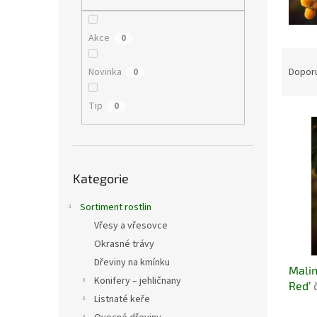
n
e
l
Akce
0
Ř
a
Novinka
Dopor
0
z
e
Tip
0
V
n
ý
í
p
p
i
r
Přeskočit
Kategorie
s
kategorie
o
p
d
Sortiment rostlin
r
u
o
k
Vřesy a vřesovce
d
t
Okrasné trávy
u
ů
Dřeviny na kmínku
Malin
k
Konifery – jehličnany
Red’
t
Listnaté keře
ů