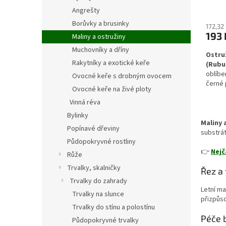
Angrešty
Borůvky a brusinky
172,32
193 
Maliny a ostružiny
Muchovníky a dříny
Ostruž
Rakytníky a exotické keře
(Rubus
oblíbe
Ovocné keře s drobným ovocem
černé 
Ovocné keře na živé ploty
Díky a
Vinná réva
pohodl
má buj
Bylinky
vhodné
Maliny 
Popínavé dřeviny
substrát
Půdopokryvné rostliny
👉
Nejč
Růže
Trvalky, skalničky
Řez a 
Trvalky do zahrady
Letní ma
Trvalky na slunce
přizpůso
Trvalky do stínu a polostínu
Péče 
Půdopokryvné trvalky