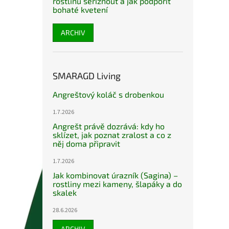
rostlinu seříznout a jak podpořit
bohaté kvetení
ARCHIV
SMARAGD Living
Angreštový koláč s drobenkou
1.7.2026
Angrešt právě dozrává: kdy ho
sklízet, jak poznat zralost a co z
něj doma připravit
1.7.2026
Jak kombinovat úrazník (Sagina) –
rostliny mezi kameny, šlapáky a do
skalek
28.6.2026
ARCHIV