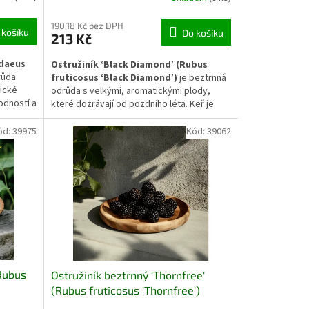
190,18 Kč bez DPH
 košíku
Do košíku
213 Kč
idaeus
Ostružiník ‘Black Diamond’ (Rubus
růda
fruticosus ‘Black Diamond’)
je beztrnná
ické
odrůda s velkými, aromatickými plody,
odností a
které dozrávají od pozdního léta. Keř je
í jak do
úrodný, dobře ovladatelný a díky absenci
ovocných
trnů umožňuje pohodlnou sklizeň. Plody se
ód:
39975
Kód:
39062
ímému
uplatní jak k přímému konzumu, tak ke
zpracování.
(Rubus
Ostružiník beztrnný 'Thornfree'
(Rubus fruticosus 'Thornfree')
ideální