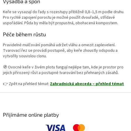
Výsadba a spon
Keře se vysazují do řady s rozestupy přibližně 0,8–1,5 m podle druhu.
Pro rychlé zapojení porostu je možné použít dvouřadé, střídavé
uspořádání. Půda by měla být propustná, obohacená kompostem.
Péče během růstu
Pravidelné mulčování pomáhá udržet vláhu a omezit zaplevelení.
Tvarovací řez se provádí postupně, aby keře zhoustly odspodu a
vytvořily souvislou clonu.
🧭 Ovocné keře v živém plotu fungují nejlépe tam, kde je prostor pro
jejich přirozený růst a postupné tvarování bez přehnaných zásahů.
👉 Zpět na přehled témat:
Zahradnická abeceda – přehled témat
Z
á
p
a
Přijímáme online platby
t
í