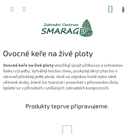
Přejít
NÁKUP
na
obsah
KOŠÍK
Ovocné keře na živé ploty
Ovocné keře na živé ploty
umožňují spojit užitkovou a ochrannou
funkci výsadby. Vytvářejí hustou clonu, poskytují úkryt ptactvu a
zároveň přinášejí jedlé plody. Hodí se zejména trnité nebo silně
větvené druhy, které lze tvarovat i ponechat v přirozeném růstu.
Uplatní se v přírodních i smíšených zahradních kompozicích.
Produkty teprve připravujeme.