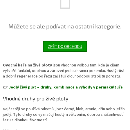
Můžete se ale podívat na ostatní kategorie.
ZPĚT DO OBCHODU
Ovocné keře na živé ploty
jsou vhodnou volbou tam, kde je cílem
vytvořit funkční, odolnou a zároveň jedlou hranici pozemku. Hustý růst
a dobrá regenerace po řezu zajišťují dlouhodobou stabilitu porostu.
👉
Jedlý živý plot – druhy, kombinace a výhody v permakultuře
Vhodné druhy pro živé ploty
Nejčastěji se používá rakytník, bez černý, hloh, aronie, dřín nebo jeřáb
jedlý. Tyto druhy se vyznačují hustým větvením, dobrou snášenlivostí
řezu a dlouhou životností.