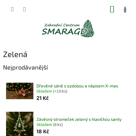
Přejít
NÁKUP
na
obsah
KOŠÍK
Zelená
Nejprodávanější
Dřevěné sáně s ozdobou a nápisem X-mas
Skladem
(>10 ks)
21 Kč
Závěsný stromeček zelený s hlavičkou santy
Skladem
(6 ks)
18 Kč