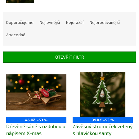
Ř
a
Doporučujeme
Nejlevnější
Nejdražší
Nejprodávanější
z
e
Abecedně
n
í
p
OTEVŘÍT FILTR
r
o
V
d
ý
u
p
k
i
t
s
ů
p
r
o
45 Kč
–53 %
39 Kč
–53 %
d
Dřevěné sáně s ozdobou a
Závěsný stromeček zelený
u
nápisem X-mas
s hlavičkou santy