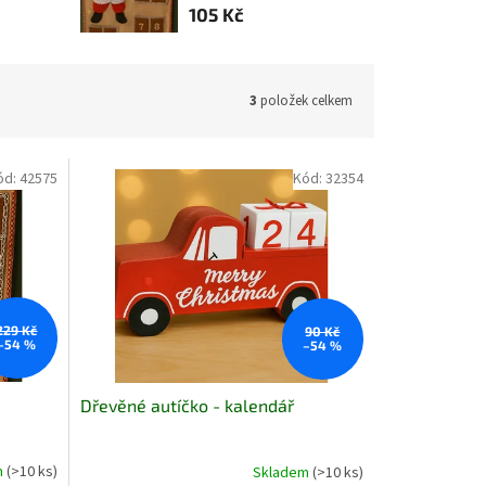
105 Kč
3
položek celkem
ód:
42575
Kód:
32354
229 Kč
90 Kč
–54 %
–54 %
Dřevěné autíčko - kalendář
m
(>10 ks)
Skladem
(>10 ks)