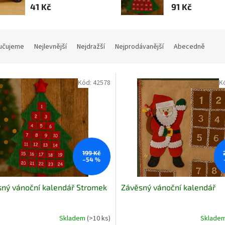
41 Kč
91 Kč
učujeme
Nejlevnější
Nejdražší
Nejprodávanější
Abecedně
Kód:
42578
K
199 Kč
–54 %
ný vánoční kalendář Stromek
Závěsný vánoční kalendář
Skladem
(>10 ks)
Sklade