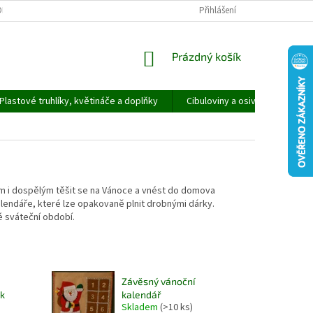
ORMULÁŘ PRO UPLATNĚNÍ REKLAMACE
REKLAMAČNÍ ŘÁD
Přihlášení
NÁKUPNÍ
Prázdný košík
KOŠÍK
Plastové truhlíky, květináče a doplňky
Cibuloviny a osivo
Speci
m i dospělým těšit se na Vánoce a vnést do domova
alendáře, které lze opakovaně plnit drobnými dárky.
é sváteční období.
Závěsný vánoční
k
kalendář
Skladem
(>10 ks)