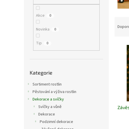
n
e
l
Akce
0
Ř
a
Dopor
Novinka
0
z
e
Tip
0
V
n
ý
í
p
p
i
r
Přeskočit
s
o
Kategorie
kategorie
p
d
r
u
Sortiment rostlin
o
k
Pěstování a výživa rostlin
d
t
Dekorace a svíčky
u
ů
Svíčky a vůně
Závěs
k
t
Dekorace
ů
Podzimní dekorace