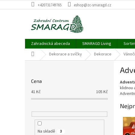
Přejít
+420731749765
eshop@zc-smaragd.cz
na
obsah
Zahradnická abeceda
SMARAGD Living
Sortim
Domů
Dekorace a svíčky
Dekorace
Vánočn
P
Adv
o
s
Cena
Advent
t
klidnou 
r
41
Kč
105
Kč
Adventní
a
n
Nejpr
n
í
p
a
Na skladě
3