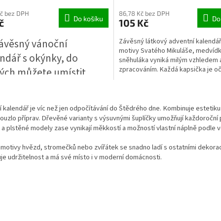
Kč bez DPH
86,78 Kč bez DPH
Do košíku
Do
č
105 Kč
ávěsný vánoční
Závěsný látkový adventní kalendář
motivy Svatého Mikuláše, medvídk
ndář s okýnky, do
sněhuláka vyniká milým vzhledem 
zpracováním. Každá kapsička je oč
ých můžete umístit
zlatými čísly, takže můžete odpoč
vapení pro své blízké!
dny do Štědrého dne. Čísla 1–23 js
O
kapsičkách, číslo 12 na pytlíčku u
Přidejte do svého
v
a 24 na pytlíčku u sněhuláka. Zavě
 kalendář je víc než jen odpočítávání do Štědrého dne. Kombinuje estetik
l
ntního období kouzlo a
červené šňůrce s korálky působí ú
ouzlo příprav. Dřevěné varianty s výsuvnými šuplíčky umožňují každoroční p
á
přirozeně. Krásná a funkční dekor
ost s každým otevřeným
a plstěné modely zase vynikají měkkostí a možností vlastní náplně podle v
d
děti i dospělé.
a
kem. Ideální pro malé
 motivy hvězd, stromečků nebo zvířátek se snadno ladí s ostatními dekorac
c
y, sladkosti nebo
e udržitelnost a má své místo i v moderní domácnosti.
í
p
zy. Vytvořte si
r
apomenutelné vánoční
v
k
le! 🌟
y
v