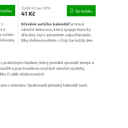
33,88 Kč bez DPH
 košíku
Do košíku
41 Kč
 s
Dřevěné autíčko kalendář
je hravá
a a
vánoční dekorace, která spojuje klasický
a ručním
dřevěný styl s adventním odpočítáváním.
íslována
Díky dvěma kostkám s čísly lze každý den
ítávat
nastavovat aktuální datum až do Štědrého
ou na
dne. Autíčko má příjemné červené
 medvídka
tónování, jednoduché linie a působí teple a
šený na
nostalgicky. Skvěle doplní zimní aranžmá,
u s praktickým rituálem, který pomáhá zpomalit tempo a
tulně a
dětský pokoj nebo sváteční výzdobu na
oužití a jsou trvanlivou součástí vánoční výzdoby.
ace pro
policích či komodě.
ěku či zálib obdarovaných.
emi v interiéru. Opakovaně plnitelný kalendář navíc