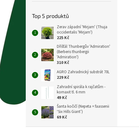
Top 5 produktů
Zerav západní 'Mirjam' (Thuja
occidentalis 'Mirjam')
225 Kč
Dřišťál Thunbergův 'Admiration'
(Berberis thunbergii
'Admiration')
310 Kč
AGRO Zahradnický substrát 70L
229 Kč
Zahradní spirála k rajčatům -
komaxit tl. 6 mm
49 Kč
Šanta kočičí (Nepeta × faassenii
‘Six Hills Giant’)
69 Kč
Z
á