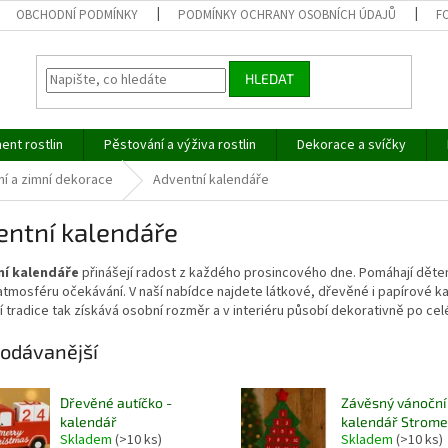
OBCHODNÍ PODMÍNKY
PODMÍNKY OCHRANY OSOBNÍCH ÚDAJŮ
F
HLEDAT
ent rostlin
Pěstování a výživa rostlin
Dekorace a svíčky
í a zimní dekorace
Adventní kalendáře
entní kalendáře
ní kalendáře
přinášejí radost z každého prosincového dne. Pomáhají děte
atmosféru očekávání. V naší nabídce najdete látkové, dřevěné i papírové k
 tradice tak získává osobní rozměr a v interiéru působí dekorativně po cel
odávanější
Dřevěné autíčko -
Závěsný vánoční
kalendář
kalendář Strome
Skladem
(>10 ks)
Skladem
(>10 ks)