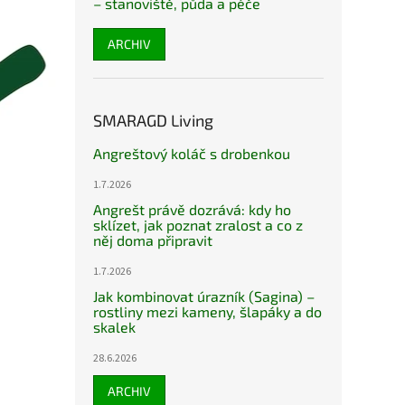
– stanoviště, půda a péče
ARCHIV
SMARAGD Living
Angreštový koláč s drobenkou
1.7.2026
Angrešt právě dozrává: kdy ho
sklízet, jak poznat zralost a co z
něj doma připravit
1.7.2026
Jak kombinovat úrazník (Sagina) –
rostliny mezi kameny, šlapáky a do
skalek
28.6.2026
ARCHIV