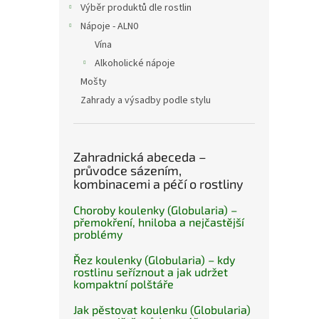
Výběr produktů dle rostlin
Nápoje - ALN0
Vína
Alkoholické nápoje
Mošty
Zahrady a výsadby podle stylu
Zahradnická abeceda –
průvodce sázením,
kombinacemi a péčí o rostliny
Choroby koulenky (Globularia) –
přemokření, hniloba a nejčastější
problémy
Řez koulenky (Globularia) – kdy
rostlinu seříznout a jak udržet
kompaktní polštáře
Jak pěstovat koulenku (Globularia)