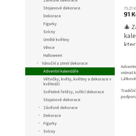
Závěsné dekorace
Stojanové dekorace
75,21 
91 K
Dekorace
Figurky
🎄 Z
Svícny
kale
Umělé květiny
kter
Věnce
přek
Halloween
🗓️ 
Vánoční a zimní dekorace
Adventní
adve
Adventní kalendáře
vnímat k
rad
Látkové 
Větvičky, květy, květiny a dekorace v
květináči
okýn
Tradiční
Světelné řetězy, svítící dekorace
dárk
podporuj
Stojanové dekorace
vzka
Závěsné dekorace
nez
Dekorace
chví
Figurky
Svícny