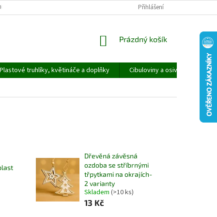
ORMULÁŘ PRO UPLATNĚNÍ REKLAMACE
REKLAMAČNÍ ŘÁD
Přihlášení
NÁKUPNÍ
Prázdný košík
KOŠÍK
Plastové truhlíky, květináče a doplňky
Cibuloviny a osivo
Speci
á
Dřevěná závěsná
ozdoba se stříbrnými
plast
třpytkami na okrajích-
2 varianty
Skladem
(>10 ks)
13 Kč