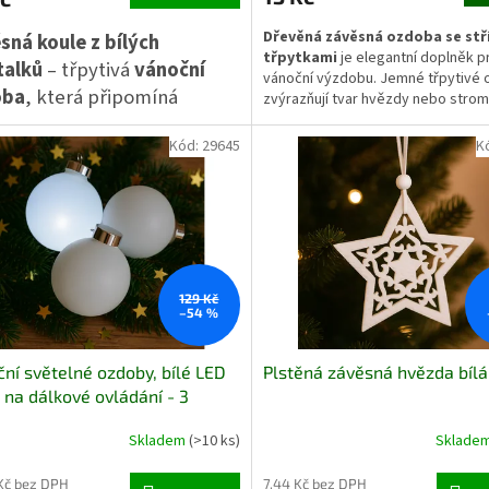
Dřevěná závěsná ozdoba se stř
sná koule z bílých
třpytkami
je elegantní doplněk pr
talků
– třpytivá
vánoční
vánoční výzdobu. Jemné třpytivé 
oba
, která připomíná
zvýrazňují tvar hvězdy nebo stro
dodávají dekoraci slavnostní vzhle
žené krystalky ledu. ❄️ Díky
přírodním materiálům a neutrální
Kód:
29645
K
vitným plastovým lístkům
barevnosti se ozdoby snadno komb
rásně leskne na stromku i v
dalšími prvky ve skandinávském,
žmá.
rustikálním i moderním stylu. Vhod
stromek, větvičky i dárková balení
129 Kč
–54 %
ní světelné ozdoby, bílé LED
Plstěná závěsná hvězda bílá
 na dálkové ovládání - 3
l.
Skladem
(>10 ks)
Sklade
Kč bez DPH
7,44 Kč bez DPH