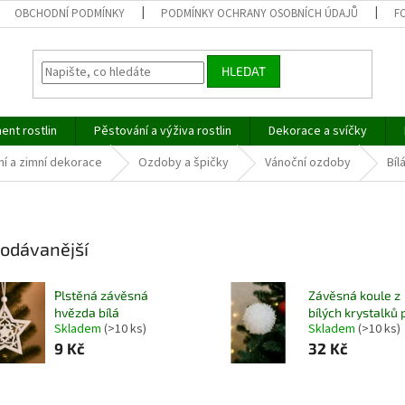
OBCHODNÍ PODMÍNKY
PODMÍNKY OCHRANY OSOBNÍCH ÚDAJŮ
F
HLEDAT
ent rostlin
Pěstování a výživa rostlin
Dekorace a svíčky
í a zimní dekorace
Ozdoby a špičky
Vánoční ozdoby
Bíl
odávanější
Plstěná závěsná
Závěsná koule z
hvězda bílá
bílých krystalků 
Skladem
(>10 ks)
Skladem
(>10 ks)
9 Kč
32 Kč