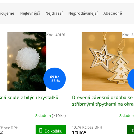
učujeme
Nejlevnější
Nejdražší
Nejprodávanější
Abecedně
Kód:
40191
Kód:
3
69 Kč
–53 %
ná koule z bílých krystalků
Dřevěná závěsná ozdoba se
stříbrnými třpytkami na okra
varianty
Skladem
(>10 ks)
Sklade
10,74 Kč bez DPH
Kč bez DPH
Do košíku
13 Kč
č