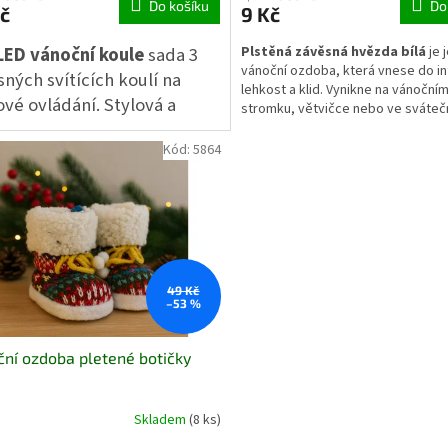
Do košíku
Do
č
9 Kč
 LED vánoční koule
sada 3
Plstěná závěsná hvězda bílá
je 
vánoční ozdoba, která vnese do in
ných svítících koulí na
lehkost a klid. Vynikne na vánoční
vé ovládání. Stylová a
stromku, větvičce nebo ve sváteč
vyklá dekorace, která
aranžmá. Díky kombinaci plsti, kůž
působí přirozeně a hřejivě. Matný 
Kód:
5864
 vašemu stromku jedinečný
čistě bílá barva ladí s přírodními i
eční nádech.
moderními dekoracemi. Vhodná pr
opakované použití každou zimu.
49 Kč
–53 %
ní ozdoba pletené botičky
Skladem
(8 ks)