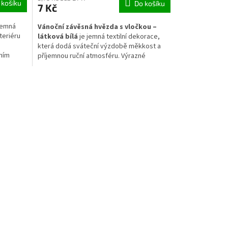
 košíku
Do košíku
7 Kč
jemná
Vánoční závěsná hvězda s vločkou –
teriéru
látková bílá
je jemná textilní dekorace,
m
která dodá sváteční výzdobě měkkost a
ním
příjemnou ruční atmosféru. Výrazné
e a dřeva
červené prošití i vyšívaná vločka vytvářejí
povrch a
krásný kontrast k bílé látce. Hvězdička je
lehká, odolná a vhodná na vánoční stromek,
o
větvičky, věnce i zimní aranžmá.