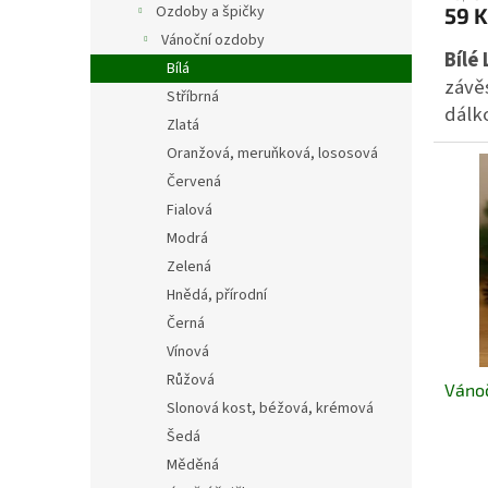
Ozdoby a špičky
59 K
Vánoční ozdoby
Bílé
Bílá
závěs
Stříbrná
dálko
Zlatá
neob
Oranžová, meruňková, lososová
dodá
Červená
svát
Fialová
Modrá
Zelená
Hnědá, přírodní
Černá
Vínová
Růžová
Vánoč
Slonová kost, béžová, krémová
Šedá
Měděná