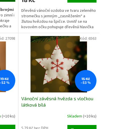
íbrnými
Dřevěná vánoční ozdoba ve tvaru zeleného
o zimní i
stromečku s jemným „zasněžením“ a
okraje
žlutou hvězdou na špičce. Uvnitř se na
mečku a
kovovém očku pohupuje dřevěná hlavička
d. Díky
Santy, ve spodní části je drobný stříbrný
zvoneček. Bílý bavlněný provázek se
ód:
27098
Kód:
6563
inují s
zeleným korálkem usnadňuje zavěšení na
stromek, do okna či na větvičky. Ozdoba
né na
působí čistě a hravě, ladí s přírodními i
.
klasickými červeno-zelenými dekoracemi.
19 Kč
15 Kč
–52 %
–53 %
Vánoční závěsná hvězda s vločkou
látková bílá
m
(>10 ks)
Skladem
(>10 ks)
5,79 Kč bez DPH