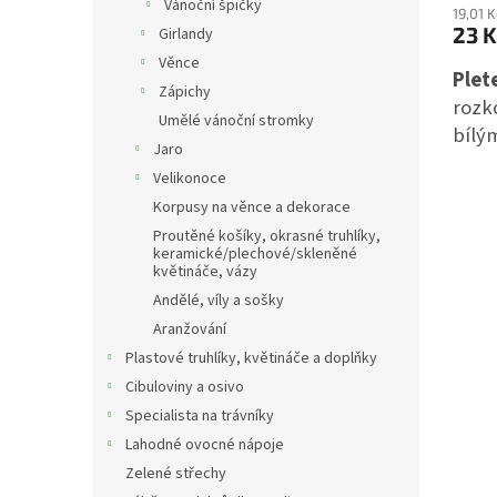
Vánoční špičky
19,01 
23 K
Girlandy
Věnce
Plet
Zápichy
rozk
Umělé vánoční stromky
bílý
Jaro
přip
Velikonoce
Bare
Korpusy na věnce a dekorace
lišit
Proutěné košíky, okrasné truhlíky,
vesel
keramické/plechové/skleněné
květináče, vázy
Andělé, víly a sošky
Aranžování
Plastové truhlíky, květináče a doplňky
Cibuloviny a osivo
Specialista na trávníky
Lahodné ovocné nápoje
Zelené střechy