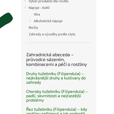
Výběr produktů dle rostlin
Nápoje - ALN0
Vína
Alkoholické nápoje
Mošty
Zahrady a výsadby podle stylu
Zahradnická abeceda –
průvodce sázením,
kombinacemi a péčí o rostliny
Druhy tužebníku (Filipendula) –
nejkrásnější druhy a kultivary do
zahrady
Choroby tužebníku (Filipendula) –
padlí, skvrnitosti a nejčastější
problémy
Řez tužebníku (Filipendula) – kdy
rostlinu seříznout a jak podpořit