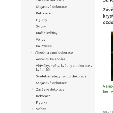
Závěsné dekorace
Stojanové dekorace
Závě
Dekorace
krys
Figurky
ozd
Svícny
zmra
Umělé květiny
průs
Věnce
se k
Halloween
aran
Vánoční a zimní dekorace
Adventní kalendáře
Větvičky, květy, květiny a dekorace v
květináči
Světelné řetězy, svítící dekorace
Stojanové dekorace
Vánoč
Závěsné dekorace
koule
Dekorace
ks/ba
Figurky
Svícny
48,76 