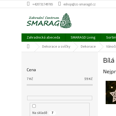
Přejít
+420731749765
eshop@zc-smaragd.cz
na
obsah
Zahradnická abeceda
SMARAGD Living
Sortim
Domů
Dekorace a svíčky
Dekorace
Vánočn
P
Bílá
o
s
Cena
Nejpr
t
r
7
Kč
59
Kč
a
n
n
í
p
a
Na skladě
7