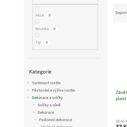
n
Ř
e
a
Dopor
l
Akce
0
z
e
Novinka
0
V
n
ý
í
Tip
p
0
p
i
r
s
o
p
d
Přeskočit
r
u
Kategorie
kategorie
o
k
d
t
Sortiment rostlin
u
ů
Pěstování a výživa rostlin
Závěs
k
Dekorace a svíčky
plast
t
ů
Svíčky a vůně
Dekorace
Podzimní dekorace
26,45 
32 K