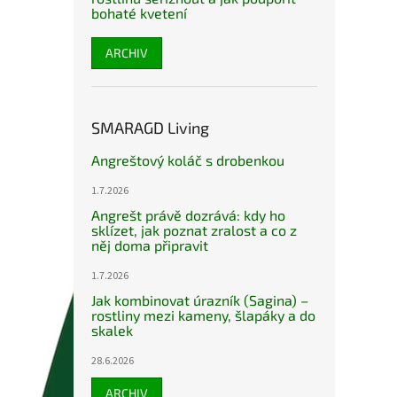
bohaté kvetení
ARCHIV
SMARAGD Living
Angreštový koláč s drobenkou
1.7.2026
Angrešt právě dozrává: kdy ho
sklízet, jak poznat zralost a co z
něj doma připravit
1.7.2026
Jak kombinovat úrazník (Sagina) –
rostliny mezi kameny, šlapáky a do
skalek
28.6.2026
ARCHIV