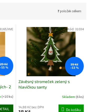
7
položek celkem
8165/HVE
Kód:
31034
29 Kč
39 Kč
–55 %
–53 %
Závěsný stromeček zelený s
jích- 2
hlavičkou santy
m
(>10 ks)
Skladem
(6 ks)
14,88 Kč bez DPH
DETAIL
Do košíku
18 Kč