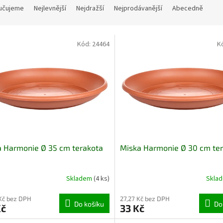
učujeme
Nejlevnější
Nejdražší
Nejprodávanější
Abecedně
Kód:
24464
K
 Harmonie Ø 35 cm terakota
Miska Harmonie Ø 30 cm te
Skladem
(4 ks)
Skla
Kč bez DPH
27,27 Kč bez DPH
Do košíku
Do
Kč
33 Kč