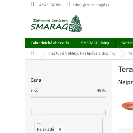
Přejít
+420731749765
eshop@zc-smaragd.cz
na
obsah
Zahradnická abeceda
SMARAGD Living
Sortim
Domů
Plastové truhlíky, květináče a doplňky
Po
P
Ter
o
s
Cena
Nejpr
t
r
8
Kč
46
Kč
a
n
n
í
p
a
Na skladě
6
Ř