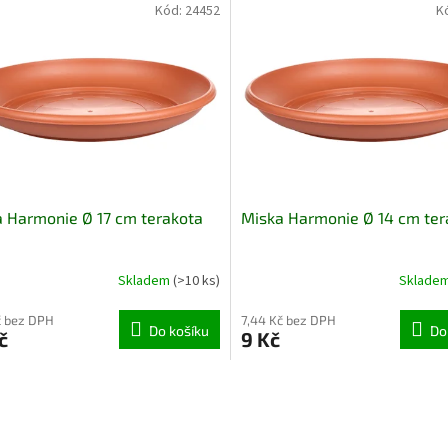
Kód:
24452
K
 Harmonie Ø 17 cm terakota
Miska Harmonie Ø 14 cm ter
Skladem
(>10 ks)
Sklade
č bez DPH
7,44 Kč bez DPH
Do košíku
Do
č
9 Kč
O
v
l
á