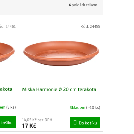
6
položek celkem
ód:
24461
Kód:
24455
rakota
Miska Harmonie Ø 20 cm terakota
dem
(8 ks)
Skladem
(>10 ks)
14,05 Kč bez DPH
 košíku
Do košíku
17 Kč