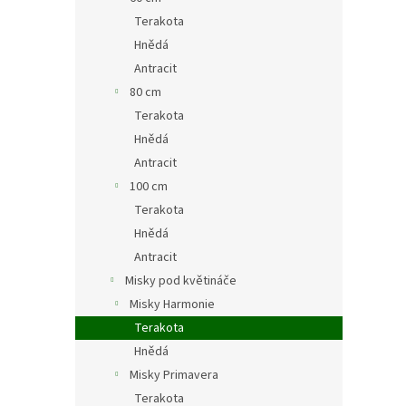
Terakota
Hnědá
Antracit
80 cm
Terakota
Hnědá
Antracit
100 cm
Terakota
Hnědá
Antracit
Misky pod květináče
Misky Harmonie
Terakota
Hnědá
Misky Primavera
Terakota