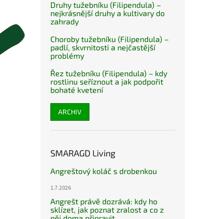
Druhy tužebníku (Filipendula) –
nejkrásnější druhy a kultivary do
zahrady
Choroby tužebníku (Filipendula) –
padlí, skvrnitosti a nejčastější
problémy
Řez tužebníku (Filipendula) – kdy
rostlinu seříznout a jak podpořit
bohaté kvetení
ARCHIV
SMARAGD Living
Angreštový koláč s drobenkou
1.7.2026
Angrešt právě dozrává: kdy ho
sklízet, jak poznat zralost a co z
něj doma připravit