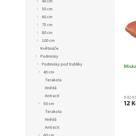
40 cm
50 cm
60 cm
75 cm
80 cm
100 cm
Květináče
Podmisky
Podmisky pod truhlíky
Miska
40 cm
Terakota
Hnědá
Antracit
9,92 K
12 K
50 cm
Terakota
Hnědá
Antracit
60 cm