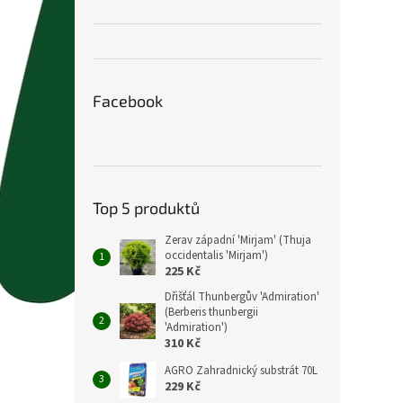
Facebook
Top 5 produktů
Zerav západní 'Mirjam' (Thuja
occidentalis 'Mirjam')
225 Kč
Dřišťál Thunbergův 'Admiration'
(Berberis thunbergii
'Admiration')
310 Kč
AGRO Zahradnický substrát 70L
229 Kč