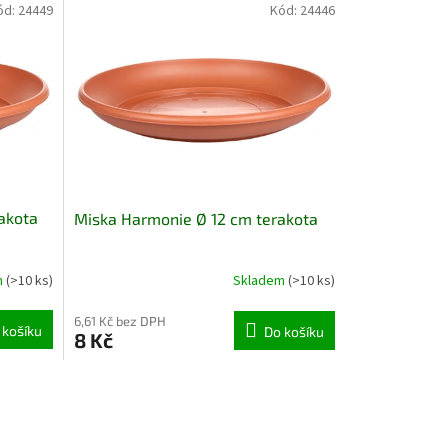
ód:
24449
Kód:
24446
akota
Miska Harmonie Ø 12 cm terakota
m
(>10 ks)
Skladem
(>10 ks)
6,61 Kč bez DPH
 košíku
Do košíku
8 Kč