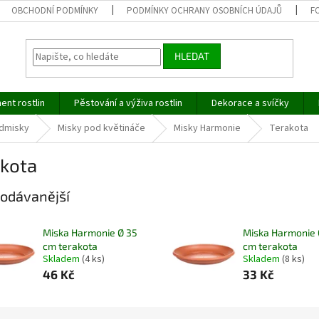
OBCHODNÍ PODMÍNKY
PODMÍNKY OCHRANY OSOBNÍCH ÚDAJŮ
F
HLEDAT
ent rostlin
Pěstování a výživa rostlin
Dekorace a svíčky
dmisky
Misky pod květináče
Misky Harmonie
Terakota
akota
odávanější
Miska Harmonie Ø 35
Miska Harmonie 
cm terakota
cm terakota
Skladem
(4 ks)
Skladem
(8 ks)
46 Kč
33 Kč