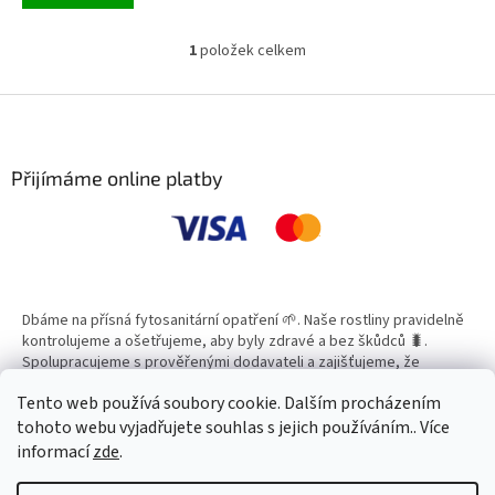
1
položek celkem
O
v
l
Z
á
á
d
p
a
a
Přijímáme online platby
c
t
í
í
p
r
v
k
y
Dbáme na přísná fytosanitární opatření 🌱. Naše rostliny pravidelně
v
kontrolujeme a ošetřujeme, aby byly zdravé a bez škůdců 🐛.
ý
Spolupracujeme s prověřenými dodavateli a zajišťujeme, že
p
všechny produkty splňují vysoké standardy kvality.
i
Tento web používá soubory cookie. Dalším procházením
s
tohoto webu vyjadřujete souhlas s jejich používáním.. Více
u
informací
zde
.
Vytvořil Shoptet