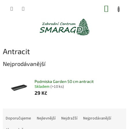
Přejít
NÁKUP
na
obsah
KOŠÍK
Antracit
Nejprodávanější
Podmiska Garden 50 cm antracit
Skladem
(>10 ks)
29 Kč
Ř
a
Doporučujeme
Nejlevnější
Nejdražší
Nejprodávanější
z