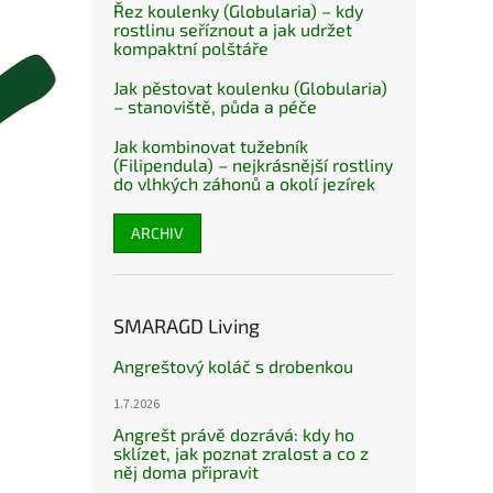
Řez koulenky (Globularia) – kdy
rostlinu seříznout a jak udržet
kompaktní polštáře
Jak pěstovat koulenku (Globularia)
– stanoviště, půda a péče
Jak kombinovat tužebník
(Filipendula) – nejkrásnější rostliny
do vlhkých záhonů a okolí jezírek
ARCHIV
SMARAGD Living
Angreštový koláč s drobenkou
1.7.2026
Angrešt právě dozrává: kdy ho
sklízet, jak poznat zralost a co z
něj doma připravit