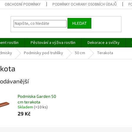
OBCHODNÍ PODMÍNKY
PODMÍNKY OCHRANY OSOBNÍCH ÚDAJŮ
F
HLEDAT
ent rostlin
Pěstování a výživa rostlin
Dekorace a svíčky
dmisky
Podmisky pod truhlíky
50 cm
Terakota
akota
odávanější
Podmiska Garden 50
cm terakota
Skladem
(>10 ks)
29 Kč