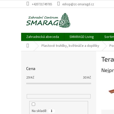
Přejít
+420731749765
eshop@zc-smaragd.cz
na
obsah
Zahradnická abeceda
SMARAGD Living
Sortim
Domů
Plastové truhlíky, květináče a doplňky
Po
P
Ter
o
s
Cena
Nejpr
t
r
29
Kč
30
Kč
a
n
n
í
p
a
Na skladě
1
Ř