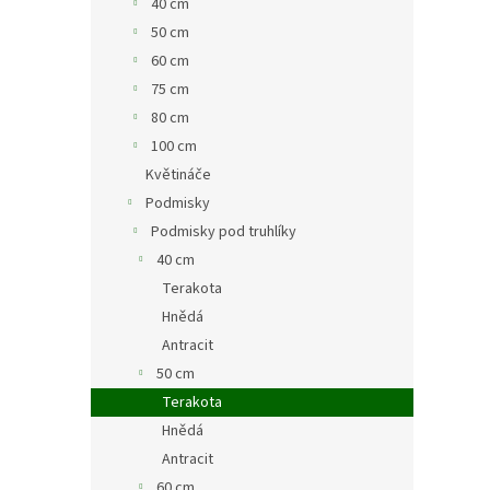
40 cm
50 cm
60 cm
75 cm
80 cm
100 cm
Květináče
Podmisky
Podmisky pod truhlíky
40 cm
Terakota
Hnědá
Antracit
50 cm
Terakota
Hnědá
Antracit
60 cm