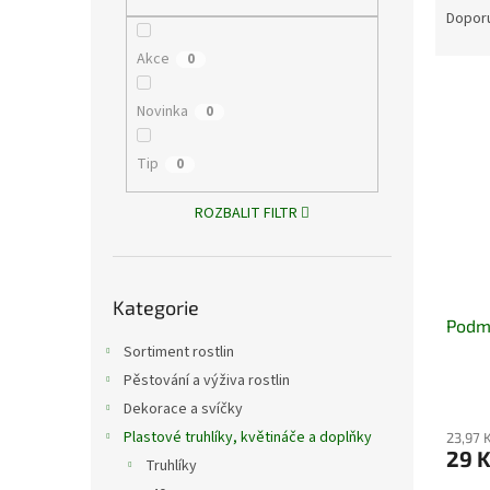
n
a
Dopor
e
z
l
Akce
0
e
V
n
ý
í
Novinka
0
p
p
i
r
Tip
0
s
o
p
d
ROZBALIT FILTR
r
u
o
k
d
t
Přeskočit
u
ů
Kategorie
kategorie
Podm
k
t
Sortiment rostlin
ů
Pěstování a výživa rostlin
Dekorace a svíčky
Plastové truhlíky, květináče a doplňky
23,97 
29 
Truhlíky