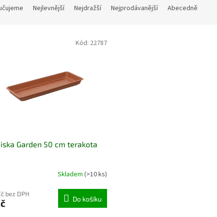
učujeme
Nejlevnější
Nejdražší
Nejprodávanější
Abecedně
Kód:
22787
iska Garden 50 cm terakota
Skladem
(>10 ks)
Kč bez DPH
Do košíku
Kč