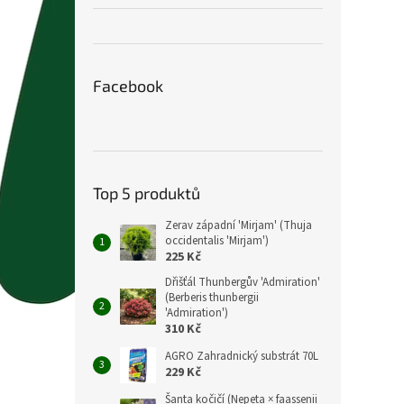
Facebook
Top 5 produktů
Zerav západní 'Mirjam' (Thuja
occidentalis 'Mirjam')
225 Kč
Dřišťál Thunbergův 'Admiration'
(Berberis thunbergii
'Admiration')
310 Kč
AGRO Zahradnický substrát 70L
229 Kč
Šanta kočičí (Nepeta × faassenii