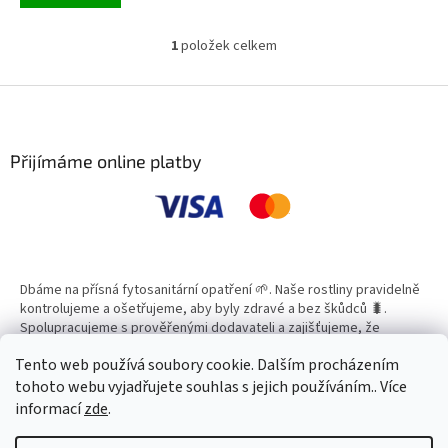
1
položek celkem
O
v
l
Z
á
á
d
p
a
a
Přijímáme online platby
c
t
í
í
p
r
v
k
y
Dbáme na přísná fytosanitární opatření 🌱. Naše rostliny pravidelně
v
kontrolujeme a ošetřujeme, aby byly zdravé a bez škůdců 🐛.
ý
Spolupracujeme s prověřenými dodavateli a zajišťujeme, že
p
všechny produkty splňují vysoké standardy kvality.
i
Tento web používá soubory cookie. Dalším procházením
s
tohoto webu vyjadřujete souhlas s jejich používáním.. Více
u
informací
zde
.
Vytvořil Shoptet