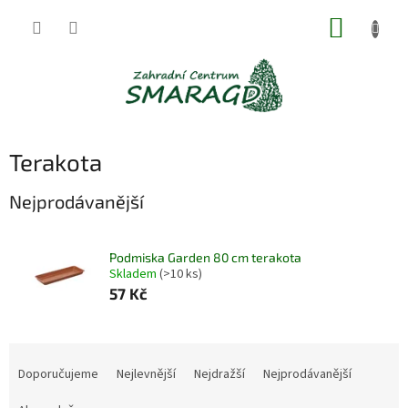
Přejít
NÁKUP
na
obsah
KOŠÍK
Terakota
Nejprodávanější
Podmiska Garden 80 cm terakota
Skladem
(>10 ks)
57 Kč
Ř
a
Doporučujeme
Nejlevnější
Nejdražší
Nejprodávanější
z