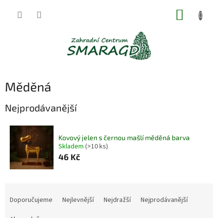
Přejít
NÁKUP
na
obsah
KOŠÍK
Měděná
Nejprodávanější
Kovový jelen s černou mašlí měděná barva
Skladem
(>10 ks)
46 Kč
Ř
a
Doporučujeme
Nejlevnější
Nejdražší
Nejprodávanější
z