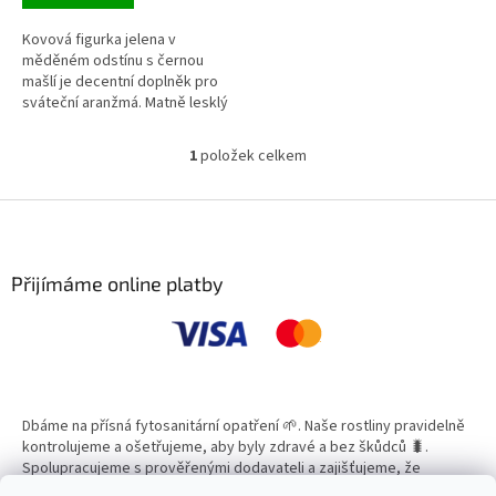
Kovová figurka jelena v
měděném odstínu s černou
mašlí je decentní doplněk pro
sváteční aranžmá. Matně lesklý
povrch s patinou působí
elegantně a snadno se
1
položek celkem
O
kombinuje s přírodními
v
materiály i moderními
l
Z
dekoracemi. Stabilní podstavec
á
umožňuje bezpečné umístění na
á
d
polici, komodě či svátečním
p
a
stole. Díky štíhlé siluetě
a
Přijímáme online platby
c
nepůsobí těžkopádně a dobře
t
í
funguje jednotlivě i v páru.
í
p
r
v
k
y
Dbáme na přísná fytosanitární opatření 🌱. Naše rostliny pravidelně
v
kontrolujeme a ošetřujeme, aby byly zdravé a bez škůdců 🐛.
ý
Spolupracujeme s prověřenými dodavateli a zajišťujeme, že
p
všechny produkty splňují vysoké standardy kvality.