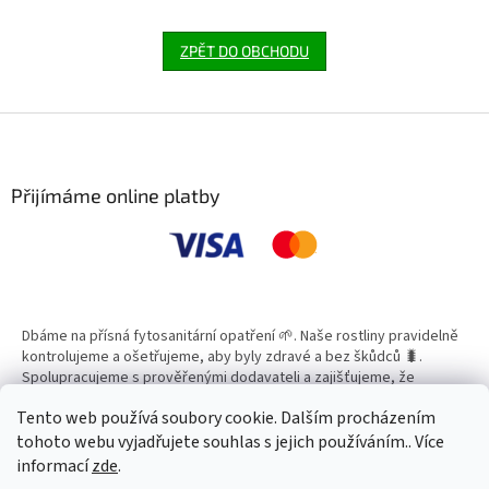
ZPĚT DO OBCHODU
Z
á
p
a
Přijímáme online platby
t
í
Dbáme na přísná fytosanitární opatření 🌱. Naše rostliny pravidelně
kontrolujeme a ošetřujeme, aby byly zdravé a bez škůdců 🐛.
Spolupracujeme s prověřenými dodavateli a zajišťujeme, že
všechny produkty splňují vysoké standardy kvality.
Tento web používá soubory cookie. Dalším procházením
tohoto webu vyjadřujete souhlas s jejich používáním.. Více
informací
zde
.