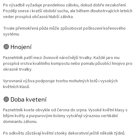
Po výsadbě vyžaduje pravidelnou zálivku, dokud dobře nezakoření.
Později snese i kratší období sucha, ale během dlouhotrvajících letních
veder prospívá občasná hlubší zálivka.
Trvale přemokřená půda může způsobovat poškození kořenového
systému.
🟢 Hnojení
Paznehtník patří mezi živinově náročnější trvalky. Každé jaro mu
prospívá vrstva kvalitního kompostu nebo pomalu působící hnojivo pro
okrasné trvalky.
Vyrovnaná výživa podporuje tvorbu mohutných listů i vysokých
květních klasů.
🟢 Doba kvetení
Paznehtník kvete obvykle od června do srpna. Vysoké květní klasy s
bílými květy a purpurovými listeny vytvářejí výraznou vertikální
dominantu záhonu.
Po odkvětu zůstávají květní stonky dekorativní ještě několik týdnů.