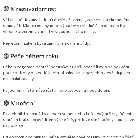
🟢 Mrazuvzdornost
Většina pěstovaných druhů dobře přezimuje, zejména na chráněném
stanovišti. Mladé rostliny nebo výsadby v chladnějších oblastech je
vhodné první zimy chránit vrstvou listí nebo mulče.
Největším rizikem bývá zimní přemokření půdy.
🟢 Péče během roku
Během vegetace postačí odstraňovat poškozené listy a po odkvětu
podle potřeby odkvetlé květní stonky. Jinak paznehtník vyžaduje jen
minimální zásahy.
Na jednom místě může růst mnoho let bez nutnosti dělení.
🟢 Množení
Paznehtník lze množit výsevem semen nebo kořenovými řízky. Dělení
starších trsů se provádí jen výjimečně, protože silné kořeny jsou citlivé
na poškození.
Při dobrých podmínkách může vytvářet nové rostliny i z drobných částí