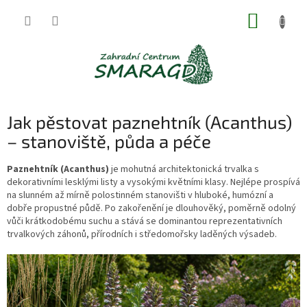
Přejít
NÁKUP
na
obsah
KOŠÍK
Jak pěstovat paznehtník (Acanthus)
– stanoviště, půda a péče
Paznehtník (Acanthus)
je mohutná architektonická trvalka s
dekorativními lesklými listy a vysokými květními klasy. Nejlépe prospívá
na slunném až mírně polostinném stanovišti v hluboké, humózní a
dobře propustné půdě. Po zakořenění je dlouhověký, poměrně odolný
vůči krátkodobému suchu a stává se dominantou reprezentativních
trvalkových záhonů, přírodních i středomořsky laděných výsadeb.