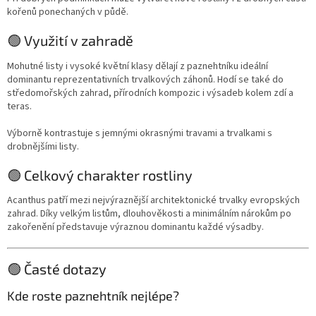
kořenů ponechaných v půdě.
🟢 Využití v zahradě
Mohutné listy i vysoké květní klasy dělají z paznehtníku ideální
dominantu reprezentativních trvalkových záhonů. Hodí se také do
středomořských zahrad, přírodních kompozic i výsadeb kolem zdí a
teras.
Výborně kontrastuje s jemnými okrasnými travami a trvalkami s
drobnějšími listy.
🟢 Celkový charakter rostliny
Acanthus patří mezi nejvýraznější architektonické trvalky evropských
zahrad. Díky velkým listům, dlouhověkosti a minimálním nárokům po
zakořenění představuje výraznou dominantu každé výsadby.
🟢 Časté dotazy
Kde roste paznehtník nejlépe?