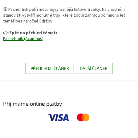
🧭 Paznehtník patří mezi nejvýraznější listové trvalky. Na vhodném
stanovišti vytváří mohutné trsy, které zdobí zahradu po mnoho let
téměř bez náročné údržby.
👉 Zpět na přehled témat:
Paznehtník (Acanthus)
PŘEDCHOZÍ ČLÁNEK
DALŠÍ ČLÁNEK
Z
á
p
a
Přijímáme online platby
t
í