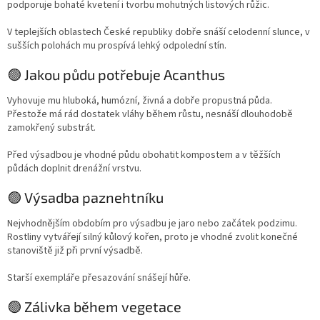
podporuje bohaté kvetení i tvorbu mohutných listových růžic.
V teplejších oblastech České republiky dobře snáší celodenní slunce, v
sušších polohách mu prospívá lehký odpolední stín.
🟢 Jakou půdu potřebuje Acanthus
Vyhovuje mu hluboká, humózní, živná a dobře propustná půda.
Přestože má rád dostatek vláhy během růstu, nesnáší dlouhodobě
zamokřený substrát.
Před výsadbou je vhodné půdu obohatit kompostem a v těžších
půdách doplnit drenážní vrstvu.
🟢 Výsadba paznehtníku
Nejvhodnějším obdobím pro výsadbu je jaro nebo začátek podzimu.
Rostliny vytvářejí silný kůlový kořen, proto je vhodné zvolit konečné
stanoviště již při první výsadbě.
Starší exempláře přesazování snášejí hůře.
🟢 Zálivka během vegetace