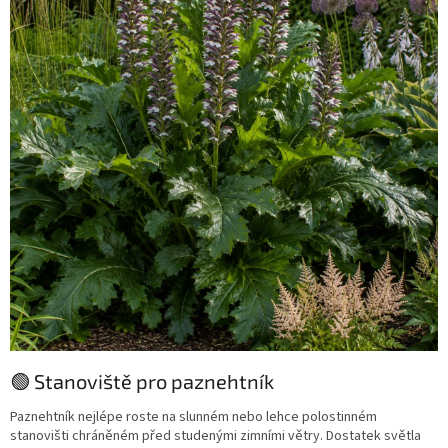
🟢 Stanoviště pro paznehtník
Paznehtník nejlépe roste na slunném nebo lehce polostinném
stanovišti chráněném před studenými zimními větry. Dostatek světla