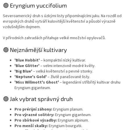
🟢 Eryngium yuccifolium
Severoamerický druh s úzkými listy připomínajícími juku. Na rozdíl od
evropských druhů vytváří kulovitější květenství a působí výrazně
vzdušnějším dojmem.
V přírodních zahradách přitahuje velké množství opylovačů.
🟢 Nejznámější kultivary
'Blue Hobbit'
– kompaktní nízký kultivar.
'Blue Glitter'
– velmi intenzivně modré květy.
'Big Blue'
– velká květenství a pevné stonky.
'Neptune's Gold'
– žlutě panašované listy.
'Miss Willmott's Ghost'
– legendární stříbřitý kultivar druhu
Eryngium giganteum.
🟢 Jak vybrat správný druh
Pro prérijní záhony:
Eryngium planum.
Pro výrazné solitéry:
Eryngium giganteum.
Pro sbírkové výsadby:
Eryngium alpinum.
Pro menší skalky:
Eryngium bourgatii.