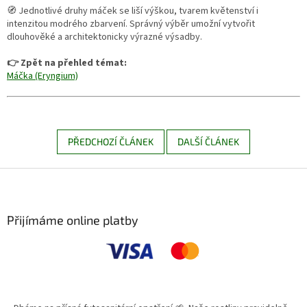
🧭 Jednotlivé druhy máček se liší výškou, tvarem květenství i
intenzitou modrého zbarvení. Správný výběr umožní vytvořit
dlouhověké a architektonicky výrazné výsadby.
👉 Zpět na přehled témat:
Máčka (Eryngium)
PŘEDCHOZÍ ČLÁNEK
DALŠÍ ČLÁNEK
Z
á
p
a
Přijímáme online platby
t
í