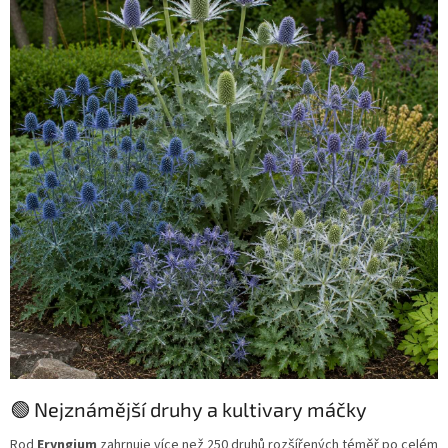
🟢 Nejznámější druhy a kultivary máčky
Rod
Eryngium
zahrnuje více než 250 druhů rozšířených téměř po celém