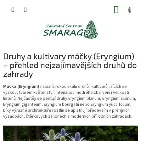
Přejít
NÁKUP
na
obsah
KOŠÍK
Druhy a kultivary máčky (Eryngium)
– přehled nejzajímavějších druhů do
zahrady
Máčka (Eryngium)
nabízí širokou škálu druhů i kultivarů lišících se
výškou, tvarem květenství, intenzitou modrého zbarvení i velikostí
listenů. Nejčastěji se pěstují druhy Eryngium planum, Eryngium alpinum,
Eryngium giganteum, Eryngium bourgatii nebo Eryngium yuccifolium.
Díky výrazné architektuře rostlin se uplatňují především v prérijních
výsadbách, štěrkových záhonech a moderních přírodních zahradách.