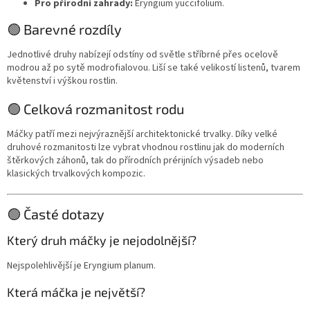
Pro přírodní zahrady:
Eryngium yuccifolium.
🟢 Barevné rozdíly
Jednotlivé druhy nabízejí odstíny od světle stříbrné přes ocelově
modrou až po sytě modrofialovou. Liší se také velikostí listenů, tvarem
květenství i výškou rostlin.
🟢 Celková rozmanitost rodu
Máčky patří mezi nejvýraznější architektonické trvalky. Díky velké
druhové rozmanitosti lze vybrat vhodnou rostlinu jak do moderních
štěrkových záhonů, tak do přírodních prérijních výsadeb nebo
klasických trvalkových kompozic.
🟢 Časté dotazy
Který druh máčky je nejodolnější?
Nejspolehlivější je Eryngium planum.
Která máčka je největší?