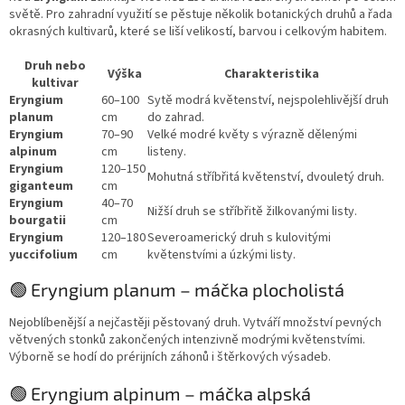
světě. Pro zahradní využití se pěstuje několik botanických druhů a řada
okrasných kultivarů, které se liší velikostí, barvou i celkovým habitem.
Druh nebo
Výška
Charakteristika
kultivar
Eryngium
60–100
Sytě modrá květenství, nejspolehlivější druh
planum
cm
do zahrad.
Eryngium
70–90
Velké modré květy s výrazně dělenými
alpinum
cm
listeny.
Eryngium
120–150
Mohutná stříbřitá květenství, dvouletý druh.
giganteum
cm
Eryngium
40–70
Nižší druh se stříbřitě žilkovanými listy.
bourgatii
cm
Eryngium
120–180
Severoamerický druh s kulovitými
yuccifolium
cm
květenstvími a úzkými listy.
🟢 Eryngium planum – máčka plocholistá
Nejoblíbenější a nejčastěji pěstovaný druh. Vytváří množství pevných
větvených stonků zakončených intenzivně modrými květenstvími.
Výborně se hodí do prérijních záhonů i štěrkových výsadeb.
🟢 Eryngium alpinum – máčka alpská