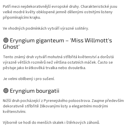
Patří mezi nejdekorativnější evropské druhy. Charakteristické jsou
velké modré květy obklopené jemně dělenými ostnitými listeny
připomínajícími krajku.
Ve vhodných podmínkách vytváří výrazné solitéry.
🟢 Eryngium giganteum – 'Miss Willmott's
Ghost'
Tento známý druh vytváří mohutná stříbřitá květenství a dorůstá
výrazně větších rozměrů než většina ostatních máček. Často se
pěstuje jako krátkověká trvalka nebo dvouletka.
Je velmi oblíbený i pro sušení.
🟢 Eryngium bourgatii
Nižší druh pocházející z Pyrenejského poloostrova. Zaujme především
dekorativně stříbřitě žilkovanými listy a elegantními modrými
květenstvími.
Výborně se hodí do menších skalek i štěrkových záhonů.