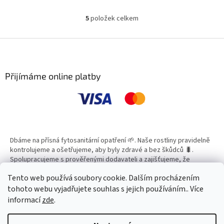
5
položek celkem
O
v
l
Z
á
á
d
p
a
a
Přijímáme online platby
c
t
í
í
p
r
v
k
y
Dbáme na přísná fytosanitární opatření 🌱. Naše rostliny pravidelně
v
kontrolujeme a ošetřujeme, aby byly zdravé a bez škůdců 🐛.
ý
Spolupracujeme s prověřenými dodavateli a zajišťujeme, že
p
všechny produkty splňují vysoké standardy kvality.
i
Tento web používá soubory cookie. Dalším procházením
s
tohoto webu vyjadřujete souhlas s jejich používáním.. Více
u
informací
zde
.
Vytvořil Shoptet