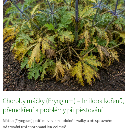
Choroby máčky (Eryngium) – hniloba kořenů,
přemokření a problémy při pěstování
Máčka (Eryngium) patří mezi velmi odolné trvalky a při správném
pěstování trpí chorobami jen výjimeč...