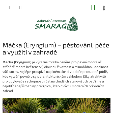
Přejít
NÁKUP
na
obsah
KOŠÍK
Máčka (Eryngium) – pěstování, péče
a využití v zahradě
Máčka (Eryngium)
je výrazná trvalka ceněná pro pevná modrá až
stříbřitě modrá květenství, dlouhou životnost a mimořádnou odolnost
vůči suchu. Nejlépe prospívá na plném slunci v dobře propustné půdě,
kde vytváří pevné trsy s architektonickým vzhledem. Díky atraktivitě
pro opylovače i schopnosti růst na chudších stanovištích patří mezi
nejoblíbenější rostliny prérijních, štěrkových i moderních přírodních
zahrad.
V
ý
p