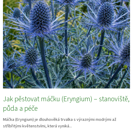
Jak pěstovat máčku (Eryngium) – stanoviště,
půda a péče
Máčka (Eryngium) je dlouhověká trvalka s výraznými modrými až
stříbřitými květenstvími, která vyniká...