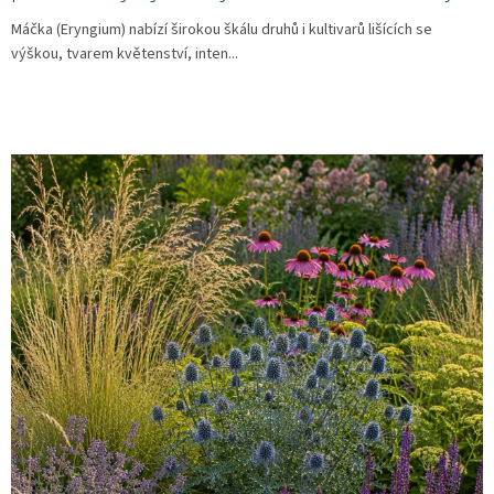
Máčka (Eryngium) nabízí širokou škálu druhů i kultivarů lišících se
výškou, tvarem květenství, inten...