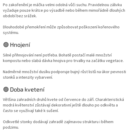
Po zakořenění je máčka velmi odolná vůči suchu. Pravidelnou zálivku
vyžaduje pouze krátce po výsadbě nebo během mimořádně dlouhých
období bez srážek.
Dlouhodobé přemokření může způsobovat poškození kořenového
systému.
🟢 Hnojení
Silné přihnojování není potřeba. Bohatě postačí malé množství
kompostu nebo slabá dávka hnojiva pro trvalky na začátku vegetace.
Nadměrné množství dusíku podporuje bujný růst listů na úkor pevnosti
stonků a intenzity vybarvení.
🟢 Doba kvetení
Většina zahradních druhů kvete od července do září. Charakteristická
modrá květenství zůstávají dekorativní ještě dlouho po odkvětu a
často se využívají také k sušení.
Odkvetlé stonky dodávají zahradě zajímavou strukturu i během
podzimu.