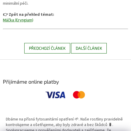
minimální péči.
👉 Zpět na přehled témat:
Máčka (Eryngium)
PŘEDCHOZÍ ČLÁNEK
DALŠÍ ČLÁNEK
Z
á
p
a
Přijímáme online platby
t
í
Dbáme na přísná fytosanitární opatření 🌱. Naše rostliny pravidelně
kontrolujeme a ošetřujeme, aby byly zdravé a bez škůdců 🐛.
Spolupracujeme s prověřenými dodavateli a zajišťujeme, že