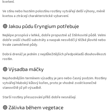
kvetení.
Ve stínu nebo hustém polostínu rostliny vytvářejí delší výhony, méně
kvetou a ztrácejí charakteristické vybarvení.
🟢 Jakou půdu Eryngium potřebuje
Nejlépe prospívá v lehké, dobře propustné až štěrkovité půdě. Velmi
dobře snáší chudší substráty a naopak nesvědčí jí těžké jílovité nebo
trvale zamokřené půdy.
Dobrá drenáž je jedním z nejdůležitějších předpokladů dlouhověkosti
rostlin.
🟢 Výsadba máčky
Nejvhodnějším termínem výsadby je jaro nebo časný podzim. Rostliny
vytvářejí hluboký kůlový kořen, proto je vhodné zvolit konečné
stanoviště již při výsadbě.
Starší rostliny přesazování příliš dobře nesnášejí.
🟢 Zálivka během vegetace