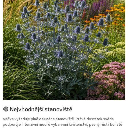
🟢 Nejvhodnější stanoviště
Máčka vyžaduje plně osluněné stanoviště. Právě dostatek světla
podporuje intenzivní modré vybarvení květenství, pevný růst i bohaté