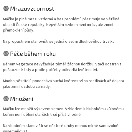
🟢 Mrazuvzdornost
Máčka je plně mrazuvzdorná a bez problémů přezimuje ve většině
oblastí České republiky. Největším rizikem není mráz, ale zimní
přemokření půdy.
Na propustném stanovišti se jedná o velmi dlouhověkou trvalku.
🟢 Péče během roku
Během vegetace nevyžaduje téměř žádnou údržbu. Stačí odstranit
poškozené listy a podle potřeby odkvetlá květenství.
Mnoho pěstitelů ponechává suchá květenství na rostlinách až do jara
jako zimní ozdobu zahrady.
🟢 Množení
Máčku lze množit výsevem semen. Vzhledem k hlubokému kůlovému
kořeni není dělení starších trsů příliš vhodné.
Na vhodném stanovišti se některé druhy mohou mírně samovolně
vysemeňovat.