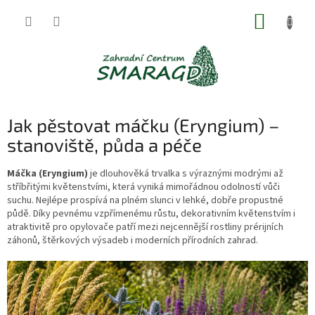
Přejít
NÁKUP
na
obsah
KOŠÍK
Jak pěstovat máčku (Eryngium) –
stanoviště, půda a péče
Máčka (Eryngium)
je dlouhověká trvalka s výraznými modrými až
stříbřitými květenstvími, která vyniká mimořádnou odolností vůči
suchu. Nejlépe prospívá na plném slunci v lehké, dobře propustné
půdě. Díky pevnému vzpřímenému růstu, dekorativním květenstvím i
atraktivitě pro opylovače patří mezi nejcennější rostliny prérijních
záhonů, štěrkových výsadeb i moderních přírodních zahrad.