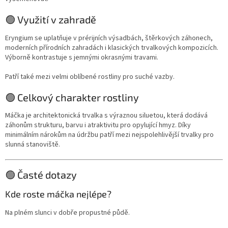
🟢 Využití v zahradě
Eryngium se uplatňuje v prérijních výsadbách, štěrkových záhonech,
moderních přírodních zahradách i klasických trvalkových kompozicích.
Výborně kontrastuje s jemnými okrasnými travami.
Patří také mezi velmi oblíbené rostliny pro suché vazby.
🟢 Celkový charakter rostliny
Máčka je architektonická trvalka s výraznou siluetou, která dodává
záhonům strukturu, barvu i atraktivitu pro opylující hmyz. Díky
minimálním nárokům na údržbu patří mezi nejspolehlivější trvalky pro
slunná stanoviště.
🟢 Časté dotazy
Kde roste máčka nejlépe?
Na plném slunci v dobře propustné půdě.