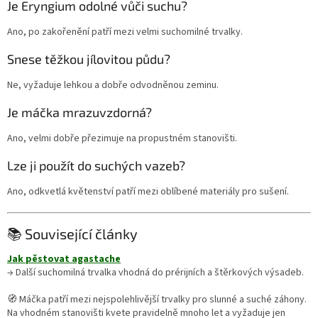
Je Eryngium odolné vůči suchu?
Ano, po zakořenění patří mezi velmi suchomilné trvalky.
Snese těžkou jílovitou půdu?
Ne, vyžaduje lehkou a dobře odvodněnou zeminu.
Je máčka mrazuvzdorná?
Ano, velmi dobře přezimuje na propustném stanovišti.
Lze ji použít do suchých vazeb?
Ano, odkvetlá květenství patří mezi oblíbené materiály pro sušení.
📚 Související články
Jak pěstovat agastache
→ Další suchomilná trvalka vhodná do prérijních a štěrkových výsadeb.
🧭 Máčka patří mezi nejspolehlivější trvalky pro slunné a suché záhony.
Na vhodném stanovišti kvete pravidelně mnoho let a vyžaduje jen