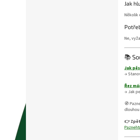
Jak hl
Několik 
Potře
Ne, vyža
📚 So
Jak pěs
→ Stanov
Řez máč
→ Jak pe
🧭 Pazne
dlouhou
👉 Zpět
Paznehtn