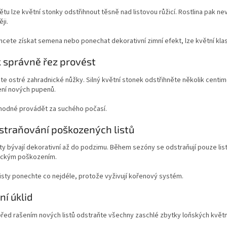
tu lze květní stonky odstřihnout těsně nad listovou růžicí. Rostlina pak n
ji.
cete získat semena nebo ponechat dekorativní zimní efekt, lze květní klas
k správně řez provést
te ostré zahradnické nůžky. Silný květní stonek odstřihněte několik centime
ní nových pupenů.
vhodné provádět za suchého počasí.
straňování poškozených listů
isty bývají dekorativní až do podzimu. Během sezóny se odstraňují pouze 
ckým poškozením.
isty ponechte co nejdéle, protože vyživují kořenový systém.
ní úklid
před rašením nových listů odstraňte všechny zaschlé zbytky loňských květní