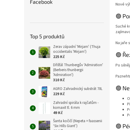
Facebook
Nové výh
🟢 Po
Suché kv
zajímavo
Top 5 produktů
Na jaře 
Zerav západní 'Mirjam' (Thuja
occidentalis 'Mirjam')
🟢 Ře
225 Kč
Po silně
Dřišťál Thunbergův 'Admiration'
(Berberis thunbergii
'Admiration')
Pazneht
310 Kč
🟢 Ne
AGRO Zahradnický substrát 70L
229 Kč
O
Zahradní spirála k rajčatům -
P
komaxit tl. 6 mm
P
49 Kč
P
Šanta kočičí (Nepeta × faassenii
🟢 Pé
‘Six Hills Giant’)