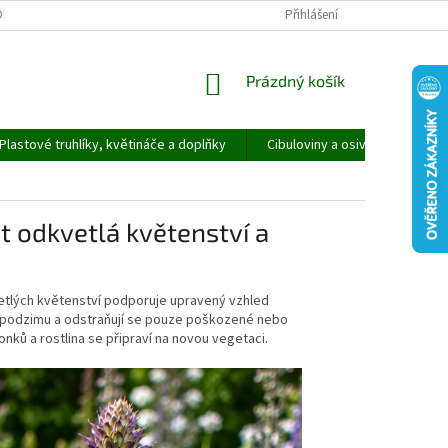
ORMULÁŘ PRO UPLATNĚNÍ REKLAMACE
REKLAMAČNÍ ŘÁD
Přihlášení
NÁKUPNÍ
Prázdný košík
KOŠÍK
Plastové truhlíky, květináče a doplňky
Cibuloviny a osivo
Speci
t odkvetlá květenství a
vetlých květenství podporuje upravený vzhled
do podzimu a odstraňují se pouze poškozené nebo
onků a rostlina se připraví na novou vegetaci.