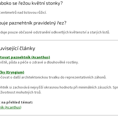
uboko se řežou květní stonky?
centimetrů nad listovou růžicí.
buje paznehtník pravidelný řez?
duje pouze občasné odstranění odkvetlých květenství a starých listů.
uvisející články
tovat paznehtník (Acanthus)
iště, půda a péče o zdravé a dlouhověké rostliny.
ky (Eryngium)
čovat o další architektonickou trvalku do reprezentativních záhonů.
htník si zachovává nejvyšší okrasnou hodnotu při minimálních zásazích. S
 životnost mohutných trsů.
 na přehled témat:
ík (Acanthus)