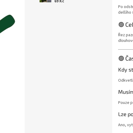
69 Kč
Po odstr
delšího 
🟢 Ce
Řez pazn
dlouhově
🟢 Ča
Kdy st
Odkvetl
Musím
Pouze p
Lze p
Ano, vyt