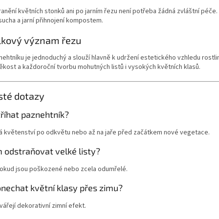
anění květních stonků ani po jarním řezu není potřeba žádná zvláštní péče
sucha a jarní přihnojení kompostem.
lkový význam řezu
ehtníku je jednoduchý a slouží hlavně k udržení estetického vzhledu rostl
kost a každoroční tvorbu mohutných listů i vysokých květních klasů.
sté dotazy
říhat paznehtník?
á květenství po odkvětu nebo až na jaře před začátkem nové vegetace.
 odstraňovat velké listy?
okud jsou poškozené nebo zcela odumřelé.
onechat květní klasy přes zimu?
vářejí dekorativní zimní efekt.