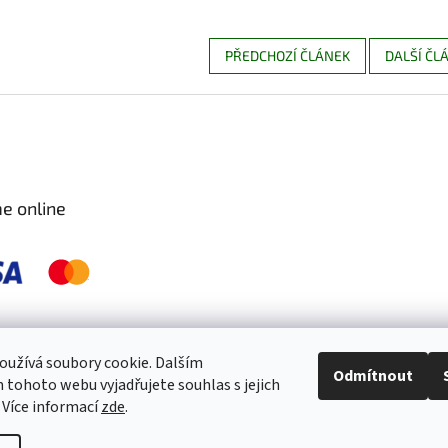
PŘEDCHOZÍ ČLÁNEK
DALŠÍ ČL
e online
 pravidelně kontrolujeme a ošetřujeme, aby byly zdravé a bez škůdců 🐛. S
užívá soubory cookie. Dalším
Odmítnout
tohoto webu vyjadřujete souhlas s jejich
 Více informací
zde
.