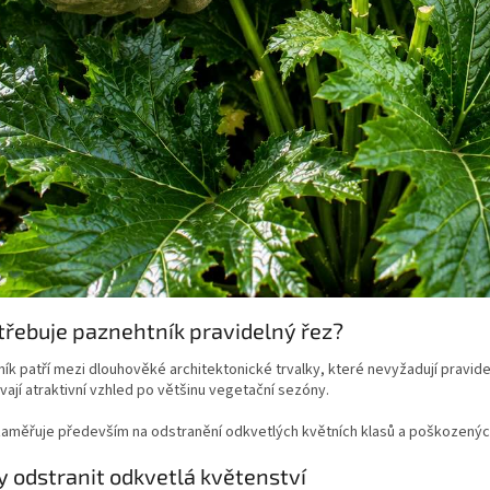
třebuje paznehtník pravidelný řez?
ík patří mezi dlouhověké architektonické trvalky, které nevyžadují pravide
ají atraktivní vzhled po většinu vegetační sezóny.
aměřuje především na odstranění odkvetlých květních klasů a poškozených
y odstranit odkvetlá květenství