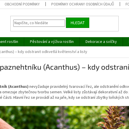
OBCHODNÍ PODMÍNKY
PODMÍNKY OCHRANY OSOBNÍCH ÚDAJŮ
F
HLEDAT
ent rostlin
Pěstování a výživa rostlin
Dekorace a svíčky
anthus) – kdy odstranit odkvetlá květenství a listy
paznehtníku (Acanthus) – kdy odstrani
y
ník (Acanthus)
nevyžaduje pravidelný tvarovací řez, ale odstranění odk
 a omezuje zbytečnou tvorbu semen. Velké listy zůstávají dekorativní až 
 části. Hlavní řez se provádí až na jaře, kdy se odstraní zbytky loňských st