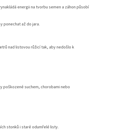
evynakládá energii na tvorbu semen a záhon působí
y ponechat až do jara.
trů nad listovou růžicí tak, aby nedošlo k
listy poškozené suchem, chorobami nebo
ch stonků i staré odumřelé listy.