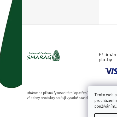
Z
á
p
a
t
Přijímám
í
platby
Dbáme na přísná fytosanitární opatření 🌱. Naše rostliny
Tento web po
všechny produkty splňují vysoké standardy kvality.
procházením 
používáním..