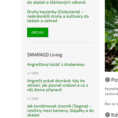
do skalek a štěrkových záhonů
Druhy koulenky (Globularia) –
nejkrásnější druhy a kultivary do
skalek a zahrad
ARCHIV
SMARAGD Living
Angreštový koláč s drobenkou
1.7.2026
🟢 Po
Angrešt právě dozrává: kdy ho
sklízet, jak poznat zralost a co z
Paznehtn
něj doma připravit
zachováv
1.7.2026
Řez se z
Jak kombinovat úrazník (Sagina) –
rostliny mezi kameny, šlapáky a do
🟢 Kd
skalek