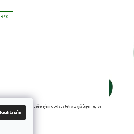
ÁNEK
polupracujeme s prověřenými dodavateli a zajišťujeme, že
Souhlasím