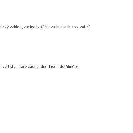
cký vzhled, zachytávají jinovatku i sníh a vytvářejí
vé listy, staré části jednoduše odstřihněte.