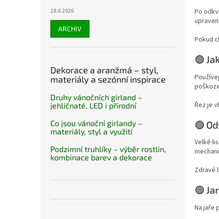
28.6.2026
Po odkvě
upraveně
ARCHIV
Pokud ch
🟢 Ja
Dekorace a aranžmá – styl,
Používej
materiály a sezónní inspirace
poškoze
Druhy vánočních girland –
Řez je 
jehličnaté, LED i přírodní
Co jsou vánoční girlandy –
🟢 Od
materiály, styl a využití
Velké l
Podzimní truhlíky – výběr rostlin,
mechani
kombinace barev a dekorace
Zdravé l
🟢 Jar
Na jaře 