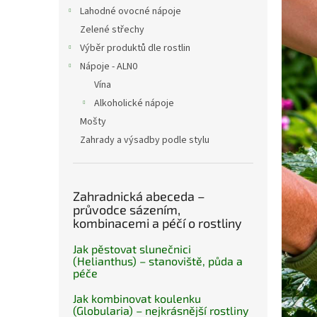
n
Lahodné ovocné nápoje
e
Zelené střechy
l
Výběr produktů dle rostlin
Nápoje - ALN0
Vína
Alkoholické nápoje
Mošty
Zahrady a výsadby podle stylu
Zahradnická abeceda –
průvodce sázením,
kombinacemi a péčí o rostliny
Jak pěstovat slunečnici
(Helianthus) – stanoviště, půda a
péče
Jak kombinovat koulenku
(Globularia) – nejkrásnější rostliny