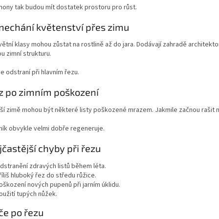
ony tak budou mít dostatek prostoru pro růst.
nechání květenství přes zimu
ětní klasy mohou zůstat na rostlině až do jara. Dodávají zahradě architektoni
u zimní strukturu.
se odstraní při hlavním řezu.
z po zimním poškození
jší zimě mohou být některé listy poškozené mrazem. Jakmile začnou rašit no
ník obvykle velmi dobře regeneruje.
jčastější chyby při řezu
dstranění zdravých listů během léta.
říliš hluboký řez do středu růžice.
oškození nových pupenů při jarním úklidu.
oužití tupých nůžek.
če po řezu