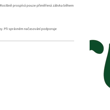
. Rostlině prospívá pouze přiměřená zálivka během
iny. Při správném načasování podporuje