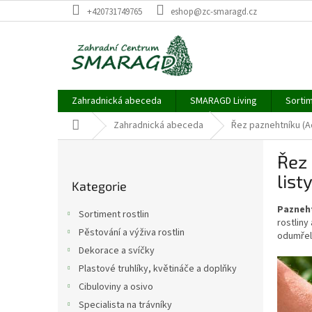
Přejít
+420731749765
eshop@zc-smaragd.cz
na
obsah
Zahradnická abeceda
SMARAGD Living
Sortim
Domů
Zahradnická abeceda
Řez paznehtníku (Ac
P
Řez 
o
Přeskočit
s
list
Kategorie
kategorie
t
r
Pazneht
Sortiment rostlin
a
rostliny
Pěstování a výživa rostlin
odumřelé
n
Dekorace a svíčky
n
í
Plastové truhlíky, květináče a doplňky
p
Cibuloviny a osivo
a
Specialista na trávníky