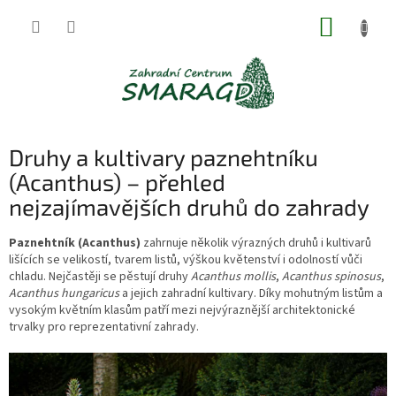
Přejít
NÁKUP
na
obsah
KOŠÍK
Druhy a kultivary paznehtníku
(Acanthus) – přehled
nejzajímavějších druhů do zahrady
Paznehtník (Acanthus)
zahrnuje několik výrazných druhů i kultivarů
lišících se velikostí, tvarem listů, výškou květenství i odolností vůči
chladu. Nejčastěji se pěstují druhy
Acanthus mollis
,
Acanthus spinosus
,
Acanthus hungaricus
a jejich zahradní kultivary. Díky mohutným listům a
vysokým květním klasům patří mezi nejvýraznější architektonické
trvalky pro reprezentativní zahrady.