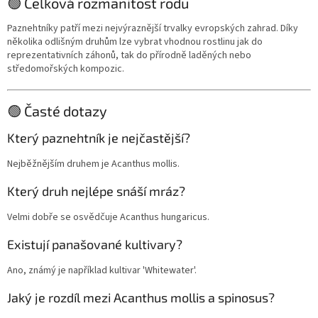
🟢 Celková rozmanitost rodu
Paznehtníky patří mezi nejvýraznější trvalky evropských zahrad. Díky
několika odlišným druhům lze vybrat vhodnou rostlinu jak do
reprezentativních záhonů, tak do přírodně laděných nebo
středomořských kompozic.
🟢 Časté dotazy
Který paznehtník je nejčastější?
Nejběžnějším druhem je Acanthus mollis.
Který druh nejlépe snáší mráz?
Velmi dobře se osvědčuje Acanthus hungaricus.
Existují panašované kultivary?
Ano, známý je například kultivar 'Whitewater'.
Jaký je rozdíl mezi Acanthus mollis a spinosus?