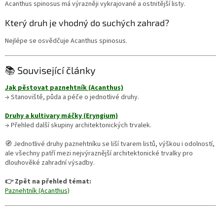
Acanthus spinosus má výrazněji vykrajované a ostnitější listy.
Který druh je vhodný do suchých zahrad?
Nejlépe se osvědčuje Acanthus spinosus.
📚 Související články
Jak pěstovat paznehtník (Acanthus)
→ Stanoviště, půda a péče o jednotlivé druhy.
Druhy a kultivary máčky (Eryngium)
→ Přehled další skupiny architektonických trvalek.
🧭 Jednotlivé druhy paznehtníku se liší tvarem listů, výškou i odolností,
ale všechny patří mezi nejvýraznější architektonické trvalky pro
dlouhověké zahradní výsadby.
👉 Zpět na přehled témat:
Paznehtník (Acanthus)