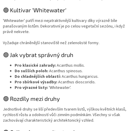
🟢 Kultivar 'Whitewater'
'Whitewater' patří mezi nejatraktivnější kultivary díky výrazně bíle
panašovaným listům. Dekorativní je po celou vegetační sezónu, i když
právě nekvete.
Vyžaduje chráněnější stanoviště než zelenolisté formy.
🟢 Jak vybrat správný druh
Pro klasické zahrady:
Acanthus mollis.
Do sušších poloh:
Acanthus spinosus.
Do chladnějších oblastí:
Acanthus hungaricus.
Pro sbírkové výsadby:
Acanthus dioscoridis.
Pro výrazné listy:
'Whitewater'.
🟢 Rozdíly mezi druhy
Jednotlivé druhy se liší především tvarem listů, výškou květních klasů,
rychlostí růstu a odolností vůči zimním podmínkám. Všechny si však
zachovávají charakteristický architektonický vzhled.