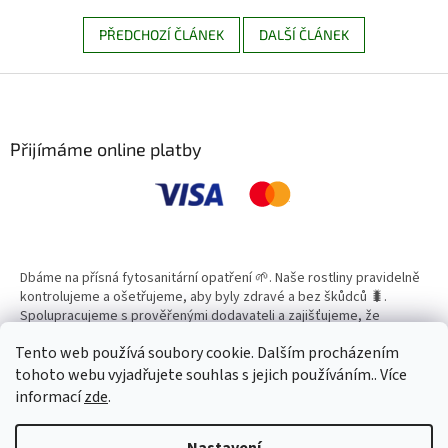
PŘEDCHOZÍ ČLÁNEK
DALŠÍ ČLÁNEK
Z
á
p
a
Přijímáme online platby
t
í
Dbáme na přísná fytosanitární opatření 🌱. Naše rostliny pravidelně
kontrolujeme a ošetřujeme, aby byly zdravé a bez škůdců 🐛.
Spolupracujeme s prověřenými dodavateli a zajišťujeme, že
všechny produkty splňují vysoké standardy kvality.
Tento web používá soubory cookie. Dalším procházením
tohoto webu vyjadřujete souhlas s jejich používáním.. Více
informací
zde
.
Vytvořil Shoptet