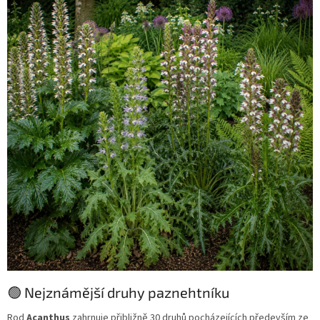
🟢 Nejznámější druhy paznehtníku
Rod
Acanthus
zahrnuje přibližně 30 druhů pocházejících především ze