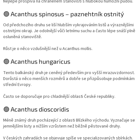
Nejlépe prospívá na chráněném stanovišti s hlubokou humózní půdou.
🟢 Acanthus spinosus – paznehtník ostnitý
Od předchozího druhu se liší hlubším vykrajováním listů a výraznějšími
ostnitými okraji. Je odolnější vůči letnímu suchu a často lépe snáší plně
osluněná stanoviště.
Růst je o něco vzdušnější než u Acanthus mollis.
🟢 Acanthus hungaricus
Tento balkánský druh je ceněný především pro vyšší mrazuvzdornost.
Dorůstá o něco menších rozměrů a dobře se přizpůsobuje podmínkám
střední Evropy.
Často se doporučuje pro chladnější oblasti České republiky.
🟢 Acanthus dioscoridis
Méně známý druh pocházející z oblasti Blízkého východu. Vyznačuje se
jemnějšími listy a nižším vzrůstem než běžně pěstované druhy.
V českých zahradách se objevuje spíše ve specializovaných sbírkách.