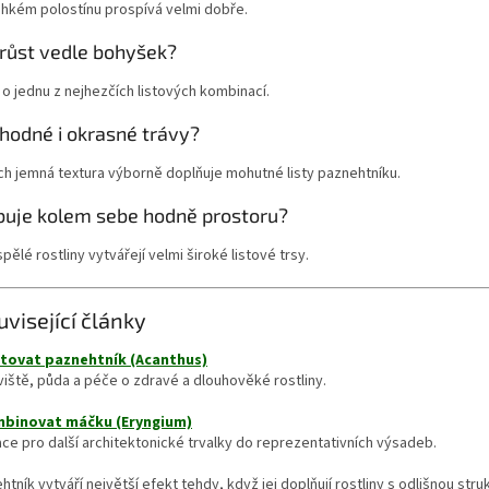
ehkém polostínu prospívá velmi dobře.
růst vedle bohyšek?
 o jednu z nejhezčích listových kombinací.
hodné i okrasné trávy?
ich jemná textura výborně doplňuje mohutné listy paznehtníku.
buje kolem sebe hodně prostoru?
pělé rostliny vytvářejí velmi široké listové trsy.
uvisející články
tovat paznehtník (Acanthus)
iště, půda a péče o zdravé a dlouhověké rostliny.
mbinovat máčku (Eryngium)
ace pro další architektonické trvalky do reprezentativních výsadeb.
htník vytváří největší efekt tehdy, když jej doplňují rostliny s odlišnou str