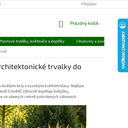
ORMULÁŘ PRO UPLATNĚNÍ REKLAMACE
REKLAMAČNÍ ŘÁD
Přihlášení
NÁKUPNÍ
Prázdný košík
KOŠÍK
Plastové truhlíky, květináče a doplňky
Cibuloviny a osivo
Speci
honů
chitektonické trvalky do
 lesklými listy a vysokými květními klasy. Nejlépe
listů či květů. Výborně doplňuje bohyšky,
e ve slunných i mírně polostinných záhonech.