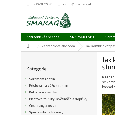
Přejít
+420731749765
eshop@zc-smaragd.cz
na
obsah
Zahradnická abeceda
SMARAGD Living
Sortim
Domů
Zahradnická abeceda
Jak kombinovat paz
P
Jak 
o
Přeskočit
s
slun
Kategorie
kategorie
t
r
Pazneht
Sortiment rostlin
a
se kombi
Pěstování a výživa rostlin
kapradin
n
Dekorace a svíčky
n
í
Plastové truhlíky, květináče a doplňky
p
Cibuloviny a osivo
a
Specialista na trávníky