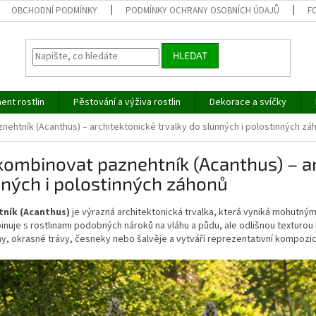
OBCHODNÍ PODMÍNKY
PODMÍNKY OCHRANY OSOBNÍCH ÚDAJŮ
F
HLEDAT
ent rostlin
Pěstování a výživa rostlin
Dekorace a svíčky
nehtník (Acanthus) – architektonické trvalky do slunných i polostinných zá
kombinovat paznehtník (Acanthus) – ar
ných i polostinných záhonů
ník (Acanthus)
je výrazná architektonická trvalka, která vyniká mohutnými
nuje s rostlinami podobných nároků na vláhu a půdu, ale odlišnou texturou 
y, okrasné trávy, česneky nebo šalvěje a vytváří reprezentativní kompozic