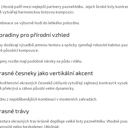
 (
Hosta
) patří mezi nejlepší partnery paznehtníku. Jejich široké listy kontra
 vytvářejí harmonickou listovou kompozici.
mbinace se výborně hodí do lehkého polostínu.
pradiny pro přírodní vzhled
y dodávají výsadbě jemnou texturu a opticky zjemňují robustní habitus paz
ně působící kompozice.
iny rostlin mají podobné nároky na půdu i vláhu.
rasné česneky jako vertikální akcent
 květenství okrasných česneků (
Allium
) vytvářejí zajímavý kontrast k vyso
ě překrývá a záhon působí velmi dynamicky.
dnu z nejoblíbenějších kombinací v moderních zahradách.
rasné trávy
xtura okrasných trav krásně doplňuje velké listy paznehtníku. Vhodné jsou
rostis
) nebo bezkolenec (
Molinia
).