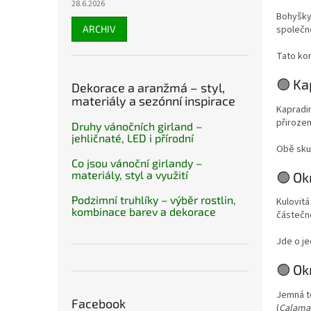
28.6.2026
Bohyšky
ARCHIV
společně
Tato ko
🟢 Ka
Dekorace a aranžmá – styl,
materiály a sezónní inspirace
Kapradin
přiroze
Druhy vánočních girland –
jehličnaté, LED i přírodní
Obě skup
Co jsou vánoční girlandy –
materiály, styl a využití
🟢 Ok
Podzimní truhlíky – výběr rostlin,
Kulovitá
kombinace barev a dekorace
částečn
Jde o je
🟢 Ok
Jemná te
Facebook
(
Calamag