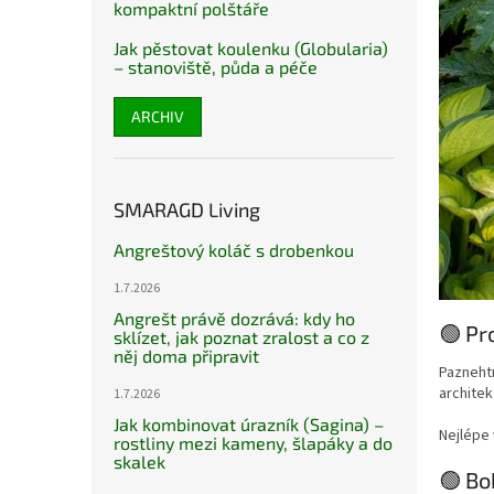
kompaktní polštáře
Jak pěstovat koulenku (Globularia)
– stanoviště, půda a péče
ARCHIV
SMARAGD Living
Angreštový koláč s drobenkou
1.7.2026
Angrešt právě dozrává: kdy ho
🟢 Pr
sklízet, jak poznat zralost a co z
něj doma připravit
Paznehtn
architek
1.7.2026
Jak kombinovat úrazník (Sagina) –
Nejlépe 
rostliny mezi kameny, šlapáky a do
skalek
🟢 Bo