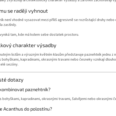
alky zvýrazňují architektonický charakter výsadby a zároveň zachovávají 
mu se raději vyhnout
ík není vhodné vysazovat mezi příliš agresivně se rozrůstající druhy nebo
la zastínily.
 vyniká tam, kde má kolem sebe dostatek prostoru.
lkový charakter výsadby
hutným listům a výrazným květním klasům představuje paznehtník jednu z n
 s bohyškami, kapradinami, okrasnými travami nebo česneky vznikají dlou
elé sezóny.
sté dotazy
 kombinovat paznehtník?
 s bohyškami, kapradinami, okrasnými travami, šalvějemi nebo okrasnými č
se Acanthus do polostínu?