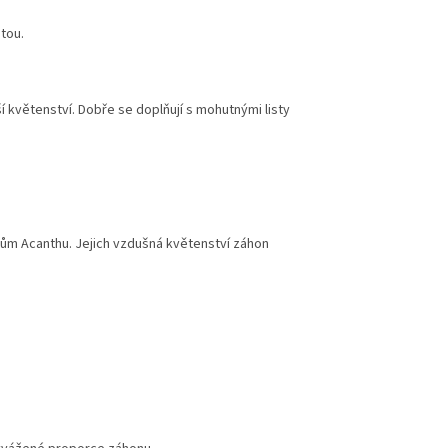
tou.
í květenství. Dobře se doplňují s mohutnými listy
stům Acanthu. Jejich vzdušná květenství záhon