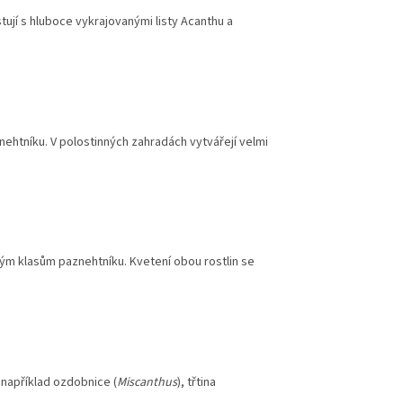
stují s hluboce vykrajovanými listy Acanthu a
nehtníku. V polostinných zahradách vytvářejí velmi
kým klasům paznehtníku. Kvetení obou rostlin se
 například ozdobnice (
Miscanthus
), třtina