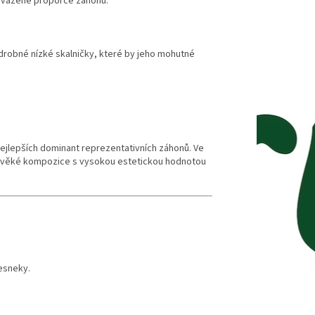
vyvážené proporce záhonu.
 drobné nízké skalničky, které by jeho mohutné
ejlepších dominant reprezentativních záhonů. Ve
hověké kompozice s vysokou estetickou hodnotou
esneky.