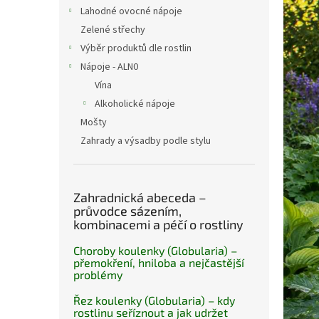
n
Lahodné ovocné nápoje
e
Zelené střechy
l
Výběr produktů dle rostlin
Nápoje - ALN0
Vína
Alkoholické nápoje
Mošty
Zahrady a výsadby podle stylu
Zahradnická abeceda –
průvodce sázením,
kombinacemi a péčí o rostliny
Choroby koulenky (Globularia) –
přemokření, hniloba a nejčastější
problémy
Řez koulenky (Globularia) – kdy
rostlinu seříznout a jak udržet