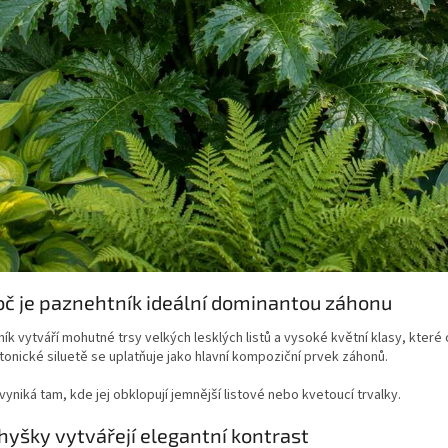
oč je paznehtník ideální dominantou záhonu
ík vytváří mohutné trsy velkých lesklých listů a vysoké květní klasy, které
tonické siluetě se uplatňuje jako hlavní kompoziční prvek záhonů.
vyniká tam, kde jej obklopují jemnější listové nebo kvetoucí trvalky.
hyšky vytvářejí elegantní kontrast