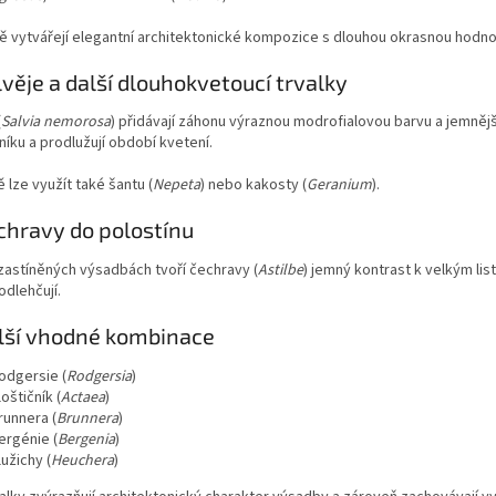
ě vytvářejí elegantní architektonické kompozice s dlouhou okrasnou hodno
lvěje a další dlouhokvetoucí trvalky
(
Salvia nemorosa
) přidávají záhonu výraznou modrofialovou barvu a jemnějš
íku a prodlužují období kvetení.
lze využít také šantu (
Nepeta
) nebo kakosty (
Geranium
).
chravy do polostínu
zastíněných výsadbách tvoří čechravy (
Astilbe
) jemný kontrast k velkým li
odlehčují.
lší vhodné kombinace
odgersie (
Rodgersia
)
loštičník (
Actaea
)
runnera (
Brunnera
)
ergénie (
Bergenia
)
lužichy (
Heuchera
)