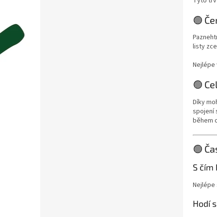
Tyto trv
🟢 Če
Paznehtn
listy zce
Nejlépe
🟢 Ce
Díky mo
spojení
během c
🟢 Ča
S čím
Nejlépe
Hodí 