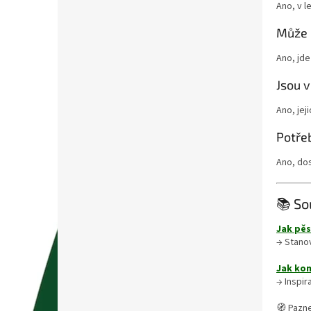
Ano, v l
Může 
Ano, jde
Jsou v
Ano, jej
Potře
Ano, dos
📚 So
Jak pěs
→ Stanov
Jak ko
→ Inspir
🧭 Pazne