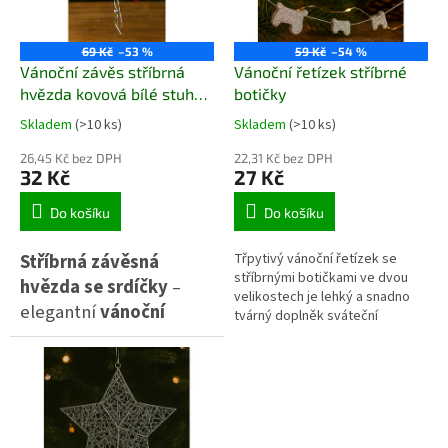
Dokonalé pro
vytváření kouzelné
69 Kč
–53 %
59 Kč
–54 %
atmosféry! 🍏🌟
Vánoční závěs stříbrná
Vánoční řetízek stříbrné
hvězda kovová bílé stuhy
botičky
se srdíčky
Skladem
(>10 ks)
Skladem
(>10 ks)
26,45 Kč bez DPH
22,31 Kč bez DPH
32 Kč
27 Kč
Do košíku
Do košíku
Stříbrná závěsná
Třpytivý vánoční řetízek se
stříbrnými botičkami ve dvou
hvězda se srdíčky
–
velikostech je lehký a snadno
elegantní
vánoční
tvárný doplněk sváteční
dekorace
z kovu a
výzdoby. Díky délce 185 cm a
jemnému provázku se hodí na
textilu. ⭐ Dlouhý závěs s
stromek, do oken, na věnce i do
hvězdou a drobnými
truhlíků. Botičky z polystyrenu
srdíčky ozdobí dveře,
mají příjemně jiskřivý povrch a
působí čistě v kombinaci se
okno i vánoční stromek.