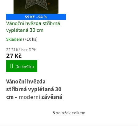
zeleným jehličím, šiškami a
skleněnými koulemi.
59 Kč
–54 %
Vánoční hvězda stříbrná
vyplétaná 30 cm
Skladem
(>10 ks)
22,31 Kč bez DPH
27 Kč
Do košíku
Vánoční hvězda
stříbrná vyplétaná 30
cm
– moderní
závěsná
dekorace
z kovu a
umělých materiálů.
5
položek celkem
O
Lesklý povrch s
v
třpytivým efektem
l
Z
á
á
ozdobí
okna
,
stěny
i