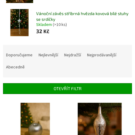
Vánoční závěs stříbrná hvězda kovová bílé stuhy
se srdíčky
Skladem
(>10 ks)
32 Kč
Ř
a
Doporučujeme
Nejlevnější
Nejdražší
Nejprodávanější
z
e
Abecedně
n
í
p
OTEVŘÍT FILTR
r
o
V
d
ý
u
p
k
i
t
s
ů