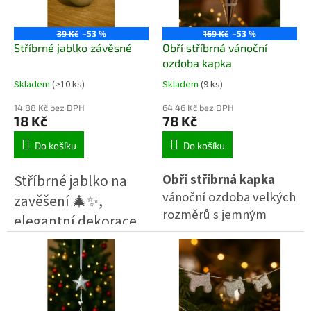
p
r
o
39 Kč
–53 %
169 Kč
–53 %
d
Stříbrné jablko závěsné
Obří stříbrná vánoční
u
ozdoba kapka
k
Skladem
(>10 ks)
Skladem
(9 ks)
t
ů
14,88 Kč bez DPH
64,46 Kč bez DPH
18 Kč
78 Kč
Do košíku
Do košíku
Stříbrné jablko na
Obří stříbrná kapka
vánoční ozdoba velkých
zavěšení 🎄✨,
rozměrů s jemným
elegantní dekorace,
ornamentem ze
která přidá šmrnc a
stříbrných třpytek.
lesk do vašeho
Výrazná dekorace pro
interiéru nebo
stromek i slavnostní
vánoční výzdoby.
interiér.