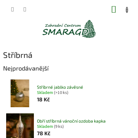
Přejít
NÁKUP
na
obsah
KOŠÍK
Stříbrná
Nejprodávanější
Stříbrné jablko závěsné
Skladem
(>10 ks)
18 Kč
Obří stříbrná vánoční ozdoba kapka
Skladem
(9 ks)
78 Kč